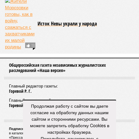
Автокомпоненты спасёт только слабый рубль?
На минувшей неделе стало известно о
капитуляции американского Johnson Controls в
Шушарах
«Версия» консолидирует свой бренд
Продолжая работу с сайтом вы даете
Новый алгоритм был этой весной обкатан на
региональной редакции, которая работает на
согласие на обработку данных нашим
Северном Кавказе
сайтом и сторонними ресурсами. Вы
можете запретить обработку Cookies в
настройках браузера.
Пожалуйста, ознакомьтесь с