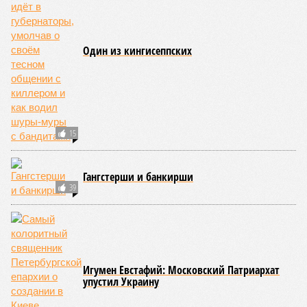
электричество
ЕЩЕ НОВОСТИ
НОВОСТИ ПАРТНЕРОВ
Новости smi2.ru
ЕЩЕ ИЗ РАЗДЕЛА «ОБЩЕСТВО»
Молодежи предлагают заявиться
Депутат Резник готов инициировать референдум по
Исаакию
Посетители базы отдыха ездят по деревне «с ветерком»
«Академия памяти» откроется при Николаевской
больнице