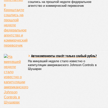
проведения модернизации тепловых сетей и обновлению
существующей инфраструктуры.
Ранее в Госдуме отмечали, что в крупных городах России
летние отключения горячей воды частично могут исчезнуть
через 5–7 лет. Для полного отказа потребуются
десятилетия и замена 70–80% изношенных труб.
Напомним, вице-губернатор Северной столицы
Сергей
Кропачев
в ходе прямой линии на прошлой неделе
заявил
, что теплоснабжающим компаниям города
поставлена задача максимально сократить
продолжительность летних отключений горячей воды. Уже
сейчас около пяти тысяч домой, по его словам, отключают
не на стандартные две недели, а всего на один-четыре дня.
Он пояснил, что такие сроки возможны только там, где
позволяет состояние сетей. В случае необходимости
масштабных ремонтов отключение может длиться дольше
двух недель. При этом общий износ трубопроводов
«Теплосетей» превышает 50%, признал вице-губернатор.
Екатерина Степанова