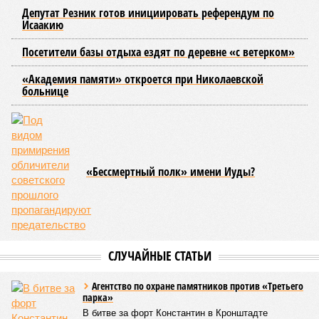
возобновить подачу воды после завершения ремонтов.
Эксперт также обратила внимание, что длительные
перерывы в подаче горячей воды характерны только для
домов с централизованным теплоснабжением. Там, где
установлены собственные газовые котельные,
профилактика занимает всего несколько дней. Именно
поэтому жители соседних домов могут жить по разным
графикам.
Ещё один распространённый миф – будто во время
отключений коммунальщики бездействуют. На деле именно
летом сети проходят наиболее серьёзное испытание:
трубопроводы проверяют посредством создания
повышенного давления, чтобы выявить слабые места до
наступления зимних холодов.
«Сегодня жители уже не столько переживают из-за
начислений, сколько из-за потери привычного комфорта.
Поэтому задача отрасли – не искать виноватых, а
сокращать сроки отключений»,
– резюмировала
Цыганкова. По ее словам, это возможно только за счет