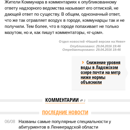
Жители Коммунара в комментариях к опубликованному
ответу надзорного ведомства называют его отпиской, не
дающей ответ по существу. В общем, однозначный ответ,
что же так отравляет воздух в городе, коммунарцы так и не
получили. Тем более, что в городе попахивает не только
мазутом, но и, как пишут комментаторы, «г-цом».
Отдел новостей «Нашей версии на Неве»
Опубликовано:
29.04.2016 19:46
Отредактировано:
29.04.2016 19:46
Снижение уровня
воды в Ладожском
озере почти на метр
ниже нормы
объяснили
КОММЕНТАРИИ
0
Версия
//
Власть
//
Названы главные мифы на тему летнего отключения
горячей воды в Петербурге
1537
Домыслы и реальность