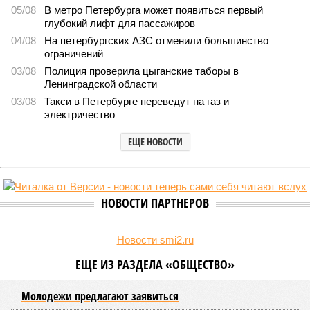
Названы главные мифы на тему летнего отключения
горячей воды в Петербурге
Названы главные мифы на тему летнего отключения горячей воды в
Петербурге (фото: pxhere.com)
Вокруг летних отключений горячей воды сложилось множество
разного рода домыслов, которые порой очень сильно мешают
жителям объективно оценивать складывающуюся ситуацию.
Об этом
заявила
глава управляющей компании «Кипроко»
Алёна Цыганкова
.
Например, многие ошибочно полагают, что воду отключает
управляющая компания, хотя на самом деле это делает
ресурсоснабжающая организация. Задача УК состоит в
том, чтобы подготовить внутридомовые системы и