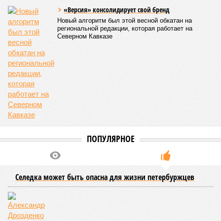
Опубликовано:
27.07.2026 18:25
Отредактировано:
27.07.2026 18:25
Снижение уровня
воды в Ладожском
озере почти на метр
ниже нормы
объяснили
КОММЕНТАРИИ
0
ПОСЛЕДНИЕ НОВОСТИ
06/08
Названы самые популярные специальности у
абитуриентов в Ленинградской области
05/08
В метро Петербурга может появиться первый
глубокий лифт для пассажиров
04/08
На петербургских АЗС отменили большинство
ограничений
03/08
Полиция проверила цыганские таборы в
Ленинградской области
03/08
Такси в Петербурге переведут на газ и