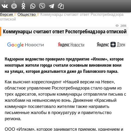
0
0
0
Версия на Неве
Версия
//
Общество
//
Коммунарцы считают ответ Роспотребнадзора
отпиской
2494
Коммунарцы считают ответ Роспотребнадзора отпиской
Надзорное ведомство проверило предприятие «Илком», которое
некоторые жители города считали основным виновником вони
на улицах, которая докатывается даже до Павловского парка.
Как выяснил корреспондент «Нашей версии на Неве»,
областное управление Роспотребнадзора стало одним из
трех адресатов, которым коммунарцы отправляли письма с
жалобами на невыносимую вонь. Движение «Красивый
коммунар» посоветовало жителям также направить
письменные жалобы в прокуратуру и правительство
региона.
ООО «Илком», которое занимается приемом, хранением и