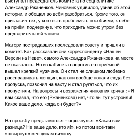
выступал председатель комитета по соцполитике
Александр Ржаненков. Чиновник удивился, узнав об этой
истории, и обещал во всём разобраться. Кроме того, он
пригласил тех, у кого есть проблемы с пособиями, к себе
на приём, подчеркнув, что приходить можно утром без
предварительной записи.
Матери пострадавших последовали совету и пришли в
комитет. Как рассказали они корреспонденту «Нашей
Версии на Неве», самого Александра Ржаненкова на месте
не оказалось. Но из кабинета напротив его приёмной
вышел крепкий мужчина. Он стал не слишком любезно
расспрашивать женщин, как они вообще попали сюда без
пропуска, позвонил на вахту и стал ругаться, что их
пропустили. На вопросы и возражения чиновник кричал: «Я
вам сказал, что его (Ржаненкова) нет, что вы тут устроили!
Какое ваше дело, когда он будет?»
На просьбу представиться – огрызнулся: «Какая вам
разница? Не ваше дело, кто я!», но потом всё-таки
«швырнул» женщинам визитку.