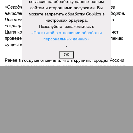
согласие на обработку данных нашим
«Сегодня жители уже не столько переживают из-за
сайтом и сторонними ресурсами. Вы
начислений, сколько из-за потери привычного комфорта.
можете запретить обработку Cookies в
Поэтому задача отрасли – не искать виноватых, а
настройках браузера.
сокращать сроки отключений»,
Пожалуйста, ознакомьтесь с
– резюмировала
Цыганкова. По ее словам, это возможно только за счет
«Политикой в отношении обработки
проведения модернизации тепловых сетей и обновлению
персональных данных»
существующей инфраструктуры.
.
OK
Ранее в Госдуме отмечали, что в крупных городах России
летние отключения горячей воды частично могут исчезнуть
через 5–7 лет. Для полного отказа потребуются
десятилетия и замена 70–80% изношенных труб.
Напомним, вице-губернатор Северной столицы
Сергей
Кропачев
в ходе прямой линии на прошлой неделе
заявил
, что теплоснабжающим компаниям города
поставлена задача максимально сократить
продолжительность летних отключений горячей воды. Уже
сейчас около пяти тысяч домой, по его словам, отключают
не на стандартные две недели, а всего на один-четыре дня.