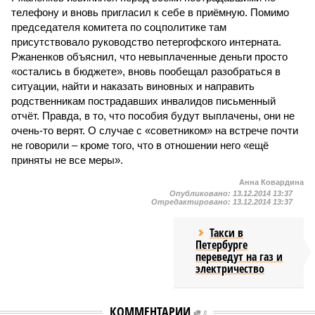
телефону и вновь пригласил к себе в приёмную. Помимо
председателя комитета по соцполитике там
присутствовало руководство петергофского интерната.
Ржаненков объяснил, что невыплаченные деньги просто
«остались в бюджете», вновь пообещал разобраться в
ситуации, найти и наказать виновных и направить
родственникам пострадавших инвалидов письменный
отчёт. Правда, в то, что пособия будут выплачены, они не
очень-то верят. О случае с «советником» на встрече почти
не говорили – кроме того, что в отношении него «ещё
приняты не все меры».
Анна Ковардина
Опубликовано:
13.12.2014 13:37
Отредактировано:
13.12.2014 13:37
Такси в
Петербурге
переведут на газ и
электричество
КОММЕНТАРИИ
0