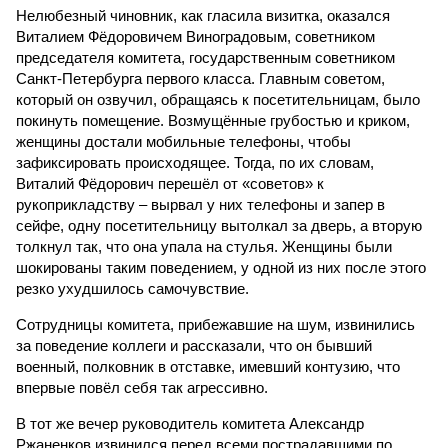
Нелюбезный чиновник, как гласила визитка, оказался
Виталием Фёдоровичем Виноградовым, советником
председателя комитета, государственным советником
Санкт-Петербурга первого класса. Главным советом,
который он озвучил, обращаясь к посетительницам, было
покинуть помещение. Возмущённые грубостью и криком,
женщины достали мобильные телефоны, чтобы
зафиксировать происходящее. Тогда, по их словам,
Виталий Фёдорович перешёл от «советов» к
рукоприкладству – вырвал у них телефоны и запер в
сейфе, одну посетительницу вытолкал за дверь, а вторую
толкнул так, что она упала на стулья. Женщины были
шокированы таким поведением, у одной из них после этого
резко ухудшилось самочувствие.
Сотрудницы комитета, прибежавшие на шум, извинились
за поведение коллеги и рассказали, что он бывший
военный, полковник в отставке, имевший контузию, что
впервые повёл себя так агрессивно.
В тот же вечер руководитель комитета Александр
Ржаненков извинился перед всеми пострадавшими по