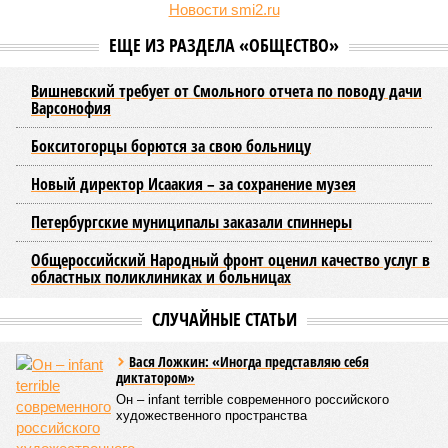
Алёна Цыганкова
.
Например, многие ошибочно полагают, что воду отключает
управляющая компания, хотя на самом деле это делает
ресурсоснабжающая организация. Задача УК состоит в
том, чтобы подготовить внутридомовые системы и
возобновить подачу воды после завершения ремонтов.
Эксперт также обратила внимание, что длительные
перерывы в подаче горячей воды характерны только для
домов с централизованным теплоснабжением. Там, где
установлены собственные газовые котельные,
профилактика занимает всего несколько дней. Именно
поэтому жители соседних домов могут жить по разным
графикам.
Ещё один распространённый миф – будто во время
отключений коммунальщики бездействуют. На деле именно
летом сети проходят наиболее серьёзное испытание:
трубопроводы проверяют посредством создания
повышенного давления, чтобы выявить слабые места до
наступления зимних холодов.