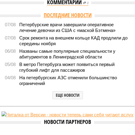
КОММЕНТАРИИ
0
Версия
//
Власть
//
Названы главные мифы на тему летнего отключения
горячей воды в Петербурге
1662
Домыслы и реальность
Названы главные мифы на тему летнего отключения
горячей воды в Петербурге
Названы главные мифы на тему летнего отключения горячей воды в
Петербурге (фото: pxhere.com)
Вокруг летних отключений горячей воды сложилось множество
разного рода домыслов, которые порой очень сильно мешают
жителям объективно оценивать складывающуюся ситуацию.
Об этом
заявила
глава управляющей компании «Кипроко»