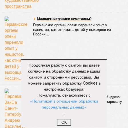
«Сегодня жители уже не столько переживают из-за
начислений, сколько из-за потери привычного комфорта.
Поэтому задача отрасли – не искать виноватых, а
сокращать сроки отключений»,
– резюмировала
Цыганкова. По ее словам, это возможно только за счет
проведения модернизации тепловых сетей и обновлению
существующей инфраструктуры.
Ранее в Госдуме отмечали, что в крупных городах России
летние отключения горячей воды частично могут исчезнуть
Продолжая работу с сайтом вы даете
через 5–7 лет. Для полного отказа потребуются
согласие на обработку данных нашим
десятилетия и замена 70–80% изношенных труб.
сайтом и сторонними ресурсами. Вы
можете запретить обработку Cookies в
Напомним, вице-губернатор Северной столицы
Сергей
настройках браузера.
Кропачев
в ходе прямой линии на прошлой неделе
Пожалуйста, ознакомьтесь с
заявил
, что теплоснабжающим компаниям города
«Политикой в отношении обработки
поставлена задача максимально сократить
персональных данных»
продолжительность летних отключений горячей воды. Уже
.
сейчас около пяти тысяч домой, по его словам, отключают
не на стандартные две недели, а всего на один-четыре дня.
OK
Он пояснил, что такие сроки возможны только там, где