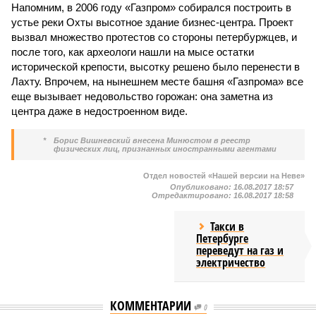
Напомним, в 2006 году «Газпром» собирался построить в
устье реки Охты высотное здание бизнес-центра. Проект
вызвал множество протестов со стороны петербуржцев, и
после того, как археологи нашли на мысе остатки
исторической крепости, высотку решено было перенести в
Лахту. Впрочем, на нынешнем месте башня «Газпрома» все
еще вызывает недовольство горожан: она заметна из
центра даже в недостроенном виде.
*
Борис Вишневский внесена Минюстом в реестр
физических лиц, признанных иностранными агентами
Отдел новостей «Нашей версии на Неве»
Опубликовано:
16.08.2017 18:57
Отредактировано:
16.08.2017 18:58
Такси в
Петербурге
переведут на газ и
электричество
КОММЕНТАРИИ
0