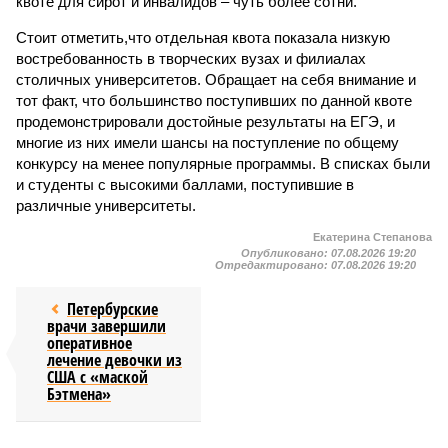
квоте для сирот и инвалидов – чуть более сотни.
Стоит отметить,что отдельная квота показала низкую
востребованность в творческих вузах и филиалах
столичных университетов. Обращает на себя внимание и
тот факт, что большинство поступивших по данной квоте
продемонстрировали достойные результаты на ЕГЭ, и
многие из них имели шансы на поступление по общему
конкурсу на менее популярные программы. В списках были
и студенты с высокими баллами, поступившие в
различные университеты.
Екатерина Степанова
Опубликовано:
07.08.2026 19:20
Отредактировано:
07.08.2026 19:20
Петербурские
врачи завершили
оперативное
лечение девочки из
США с «маской
Бэтмена»