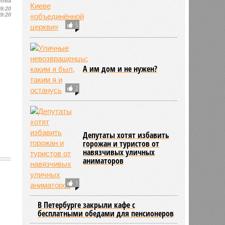
нова
19:20
19:20
5
А им дом и не нужен?
2
Депутаты хотят избавить
горожан и туристов от
навязчивых уличных
аниматоров
1
1779
В Петербурге закрыли кафе с
бесплатными обедами для пенсионеров