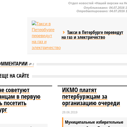
Отдел новостей «Нашей версии на Н
Опубликовано:
04.07.2016 
Отредактировано:
04.07.2016 
Такси в Петербурге переведут
на газ и электричество
ОММЕНТАРИИ
0
ЕЩЕ НА САЙТЕ
не советуют
ИКМО платят
анцам в первую
петербуржцам за
ь посетить
организацию очереди
ург
28.06.2019
Муниципальные избирательные