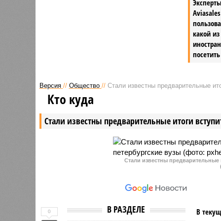
Эксперты
чашек чая тем, кто длительное
Aviasale
время ожидал в очереди.
пользова
какой из
иностра
посетить
Версия
//
Общество
//
Стали известны предварительные ито
Кто куда
Стали известны предварительные итоги вступи
Стали известны предварительные 
В РАЗДЕЛЕ
В текущ
0