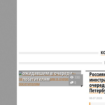
К
Эрмитаж раздал более 17
тысяч чашек чая
ожидавшим в очереди
Россия
3383
посетителям
иностр
0
очеред
Государственный Эрмитаж в
Петерб
период новогодних праздников
принял свыше 150 тысяч гостей и
08.07.2019
раздал огромное количество