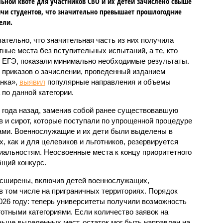
ьной квоте для участников СВО и их детей зачислено свыше
ячи студентов, что значительно превышает прошлогодние
ели.
ательно, что значительная часть из них получила
ные места без вступительных испытаний, а те, кто
 ЕГЭ, показали минимально необходимые результаты.
 приказов о зачислении, проведенный изданием
нка»,
выявил
популярные направления и объемы
 по данной категории.
 года назад, заменив собой ранее существовавшую
в и сирот, которые поступали по упрощенной процедуре
ами. Военнослужащие и их дети были выделены в
, как и для целевиков и льготников, резервируется
альностям. Неосвоенные места к концу приоритетного
бщий конкурс.
асширены, включив детей военнослужащих,
в том числе на приграничных территориях. Порядок
026 году: теперь университеты получили возможность
отными категориями. Если количество заявок на
ьше выделенных мест, остаток мог быть направлен на