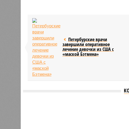
Петербурские врачи
завершили оперативное
лечение девочки из США с
«маской Бэтмена»
К
Версия
//
Власть
//
Названы главные мифы на тему летнего
Домыслы и реальность
Названы главные мифы на тему летнего отключ