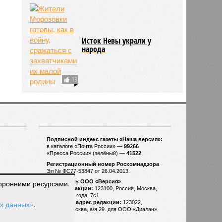
Исток Невы украли у
народа
13
торонними ресурсами.
ых данных»
.