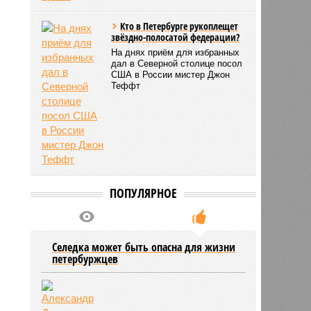
Кто в Петербурге рукоплещет
звёздно-полосатой федерации?
На днях приём для избранных
дал в Северной столице посол
США в России мистер Джон
Теффт
ПОПУЛЯРНОЕ
Селедка может быть опасна для жизни
петербуржцев