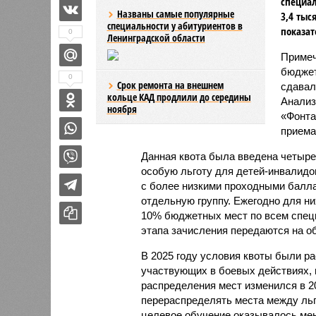
специал
Названы самые популярные
3,4 тыс
специальности у абитуриентов в
показат
0
Ленинградской области
Примеч
бюджет
0
Срок ремонта на внешнем
сдавал
кольце КАД продлили до середины
Анализ
ноября
«Фонта
приема
Данная квота была введена четыре
особую льготу для детей-инвалидо
с более низкими проходными балл
отдельную группу. Ежегодно для них
10% бюджетных мест по всем специ
этапа зачисления передаются на о
В 2025 году условия квоты были р
участвующих в боевых действиях, 
распределения мест изменился в 2
перераспределять места между льг
целевое обучение оказывалось мен