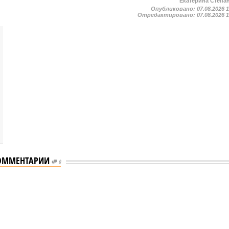
Екатерина Степа
Опубликовано:
07.08.2026 
Отредактировано:
07.08.2026 
ОММЕНТАРИИ
0
 отключения горячей воды в Петербурге
ения горячей воды в Петербурге