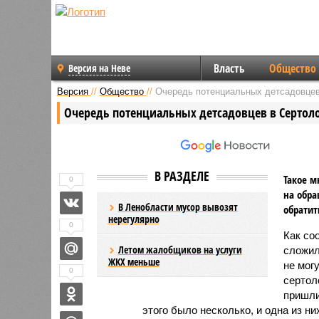
Власть
Общество
Версия на Неве
Версия
//
Общество
//
Очередь потенциальных детсадовцев
Очередь потенциальных детсадовцев в Сертоло
В РАЗДЕЛЕ
Такое м
0
на обра
В Ленобласти мусор вывозят
обратит
нерегулярно
0
Как со
Летом жалобщиков на услуги
сложил
ЖКХ меньше
не мог
0
сертол
пришли
этого было несколько, и одна из н