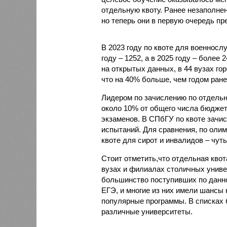
отдельную квоту. Ранее незаполне
но теперь они в первую очередь пр
В 2023 году по квоте для военносл
году – 1252, а в 2025 году – более
на открытых данных, в 44 вузах го
что на 40% больше, чем годом ране
Лидером по зачислению по отдельно
около 10% от общего числа бюджет
экзаменов. В СПбГУ по квоте зачис
испытаний. Для сравнения, по олим
квоте для сирот и инвалидов – чуть
Стоит отметить,что отдельная квот
вузах и филиалах столичных универ
большинство поступивших по данн
ЕГЭ, и многие из них имели шансы 
популярные программы. В списках 
различные университеты.