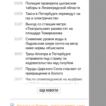
03/08
Полиция проверила цыганские
таборы в Ленинградской области
03/08
Такси в Петербурге переведут на
газ и электричество
31/07
Выход со станции метро
«Театральная» разместят на
площади Темирканова
31/07
Снижение уровня воды в
Ладожском озере почти на метр
ниже нормы объяснили
30/07
Треш-блогера в Петербурге
отправили под стражу за
издевательство над голубем
29/07
Пруды Царского Села спасают от
превращения в болото
28/07
Число олимпиадников на журфаке
в СПбГУ превысило количество
бюджетных мест
ЕЩЕ НОВОСТИ
27/07
Рейды против подростков-
неформалов проведут в городе на
Неве