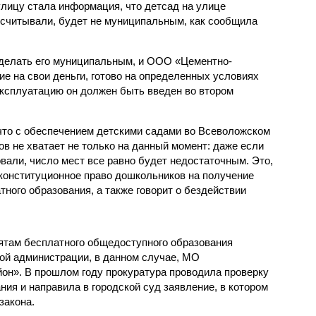
улицу стала информация, что детсад на улице
ссчитывали, будет не муниципальным, как сообщила
сделать его муниципальным, и ООО «Цементно-
е на свои деньги, готово на определенных условиях
эксплуатацию он должен быть введен во втором
 что с обеспечением детскими садами во Всеволожском
ов не хватает не только на данный момент: даже если
овали, число мест все равно будет недостаточным. Это,
конституционное право дошкольников на получение
ного образования, а также говорит о бездействии
ятам бесплатного общедоступного образования
ой администрации, в данном случае, МО
н». В прошлом году прокуратура проводила проверку
ия и направила в городской суд заявление, в котором
закона.