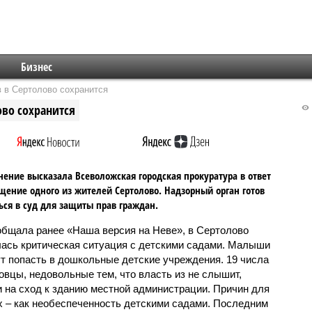
Бизнес
 в Сертолово сохранится
во сохранится
нение высказала Всеволожская городская прокуратура в ответ
щение одного из жителей Сертолово. Надзорный орган готов
ься в суд для защиты прав граждан.
общала ранее «Наша версия на Неве», в Сертолово
ась критическая ситуация с детскими садами. Малыши
ут попасть в дошкольные детские учреждения. 19 числа
овцы, недовольные тем, что власть из не слышит,
 на сход к зданию местной администрации. Причин для
их – как необеспеченность детскими садами. Последним