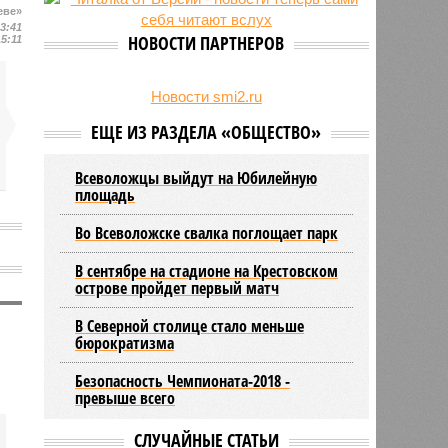
27/07
Оплатить проезд в наземном
еве»
13:41
транспорте Петербурга можно
НОВОСТИ ПАРТНЕРОВ
15:11
будет по геолокации
24/07
Власти поручили сократить сроки
отключения горячей воды в
Новости smi2.ru
Петербурге
ЕЩЕ ИЗ РАЗДЕЛА «ОБЩЕСТВО»
Всеволожцы выйдут на Юбилейную
площадь
Во Всеволожске свалка поглощает парк
В сентябре на стадионе на Крестовском
острове пройдет первый матч
В Северной столице стало меньше
бюрократизма
Безопасность Чемпионата-2018 -
превыше всего
СЛУЧАЙНЫЕ СТАТЬИ