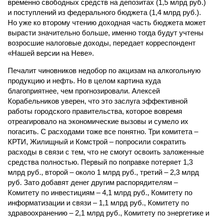
временно свободных средств на депозитах (1,5 млрд руб.)
и поступлений из федерального бюджета (1,4 млрд руб.).
Но уже ко второму чтению доходная часть бюджета может
вырасти значительно больше, именно тогда будут учтены
возросшие налоговые доходы, передает корреспондент
«Нашей версии на Неве».
Печалит чиновников недобор по акцизам на алкогольную
продукцию и нефть. Но в целом картина куда
благоприятнее, чем прогнозировали. Алексей
Корабельников уверен, что это заслуга эффективной
работы городского правительства, которое вовремя
отреагировало на экономические вызовы и сумело их
погасить. С расходами тоже все понятно. Три комитета –
КРТИ, Жилищный и Комстрой – попросили сократить
расходы в связи с тем, что не смогут освоить заложенные
средства полностью. Первый по поправке потеряет 1,3
млрд руб., второй – около 1 млрд руб., третий – 2,3 млрд
руб. Зато добавят денег другим распорядителям –
Комитету по инвестициям – 4,1 млрд руб., Комитету по
информатизации и связи – 1,1 млрд руб., Комитету по
здравоохранению – 2,1 млрд руб., Комитету по энергетике и