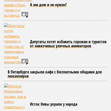
ЕЩЕ ИЗ РАЗДЕЛА «ВЛАСТЬ»
Губернатор призвал уменьшить бюрократизм
Депутат просит покончить с «мостом глупости»
ТИК №7 не смогла утвердить состав подконтрольных УИК
Депутат просит Медведева расселить две столицы
Панкевич уходит в отставку
СЛУЧАЙНЫЕ СТАТЬИ
Малолетние узники неметчины?
Германские органы опеки переняли опыт у
нацистов, как отнимать детей у выходцев из
России…