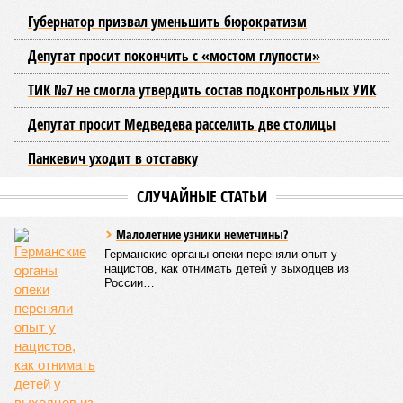
изданием «Фонтанка»,
выявил
популярные направления и
объемы приема по данной категории.
Данная квота была введена четыре года назад, заменив
собой ранее существовавшую особую льготу для детей-
инвалидов и сирот, которые поступали по упрощенной
процедуре с более низкими проходными баллами.
Военнослужащие и их дети были выделены в отдельную
группу. Ежегодно для них, как и для целевиков и
льготников, резервируется 10% бюджетных мест по всем
специальностям. Неосвоенные места к концу
приоритетного этапа зачисления передаются на общий
конкурс.
В 2025 году условия квоты были расширены, включив
детей военнослужащих, участвующих в боевых действиях,
в том числе на приграничных территориях. Порядок
распределения мест изменился в 2026 году: теперь
университеты получили возможность перераспределять
места между льготными категориями. Если количество
заявок на целевое обучение оказывалось меньше