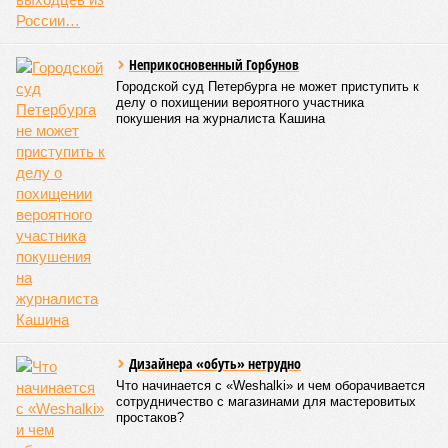
выделенных мест, остаток мог быть направлен на
отдельную квоту. Ранее незаполненные места
автоматически переходили в общий конкурс, но теперь они
в первую очередь предлагаются участникам СВО и их
детям.
В 2023 году по квоте для военнослужащих и их детей было
зачислено 644 человека, в 2024 году – 1252, а в 2025 году –
более 2400. В этом году, по подсчетам «Фонтанки»,
основанным на открытых данных, в 44 вузах города по
данной квоте было зачислено 3383 человека, что на 40%
больше, чем годом ранее.
Лидером по зачислению по отдельной квоте вновь стал
Политех, где эти студенты заняли около 10% от общего
числа бюджетных мест, причем 132 человека поступили
без экзаменов. В СПбГУ по квоте зачислено 339 человек,
из них 164 без вступительных испытаний. Для сравнения,
по олимпиадам было зачислено 292 человека, а по особой
квоте для сирот и инвалидов – чуть более сотни.
Стоит отметить,что отдельная квота показала низкую