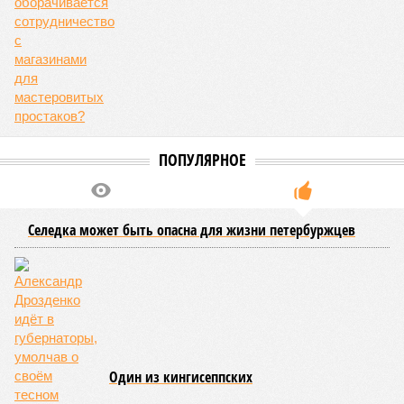
востребованность в творческих вузах и филиалах
столичных университетов. Обращает на себя внимание и
тот факт, что большинство поступивших по данной квоте
продемонстрировали достойные результаты на ЕГЭ, и
многие из них имели шансы на поступление по общему
конкурсу на менее популярные программы. В списках были
и студенты с высокими баллами, поступившие в
различные университеты.
Екатерина Степанова
Опубликовано:
07.08.2026 19:20
Отредактировано:
07.08.2026 19:20
Петербурские
врачи завершили
оперативное
лечение девочки из
США с «маской
Бэтмена»
КОММЕНТАРИИ
0