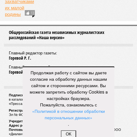
Неприкосновенный Горбунов
Городской суд Петербурга не может приступить к
делу о похищении вероятного участника
покушения на журналиста Кашина
Продолжая работу с сайтом вы даете
согласие на обработку данных нашим
сайтом и сторонними ресурсами. Вы
можете запретить обработку Cookies в
настройках браузера.
Пожалуйста, ознакомьтесь с
«Политикой в отношении обработки
персональных данных»
Дизайнера «обуть» нетрудно
.
Что начинается с «Weshalki» и чем оборачивается
сотрудничество с магазинами для мастеровитых
OK
простаков?