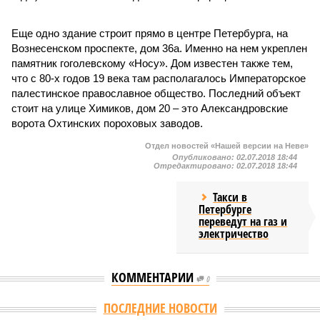
Еще одно здание строит прямо в центре Петербурга, на
Вознесенском проспекте, дом 36а. Именно на нем укреплен
памятник гоголевскому «Носу». Дом известен также тем,
что с 80-х годов 19 века там располагалось Императорское
палестинское православное общество. Последний объект
стоит на улице Химиков, дом 20 – это Александровские
ворота Охтинских пороховых заводов.
Отдел новостей «Нашей версии на Неве»
Опубликовано:
02.07.2018 18:44
Отредактировано:
02.07.2018 18:44
Такси в
Петербурге
переведут на газ и
электричество
КОММЕНТАРИИ
0
Версия
//
Общество
//
Стали известны предварительные итоги
вступительной кампании в петербургские вузы