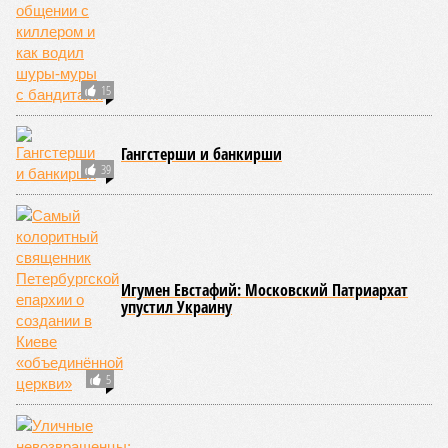
ПОСЛЕДНИЕ НОВОСТИ
07/08
Петербурские врачи завершили оперативное
лечение девочки из США с «маской Бэтмена»
07/08
Срок ремонта на внешнем кольце КАД продлили до
середины ноября
06/08
Названы самые популярные специальности у
абитуриентов в Ленинградской области
05/08
В метро Петербурга может появиться первый
глубокий лифт для пассажиров
04/08
На петербургских АЗС отменили большинство
ограничений
ЕЩЕ НОВОСТИ
НОВОСТИ ПАРТНЕРОВ
Новости smi2.ru