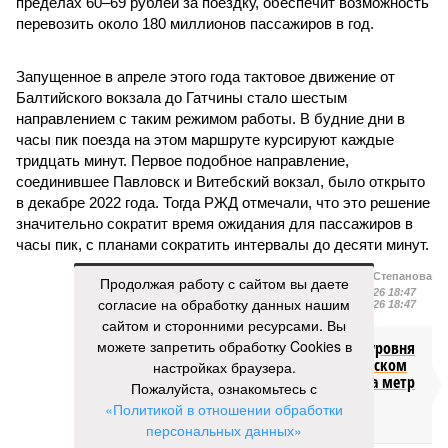
пределах 60–69 рублей за поездку, обеспечит возможность
перевозить около 180 миллионов пассажиров в год.
Запущенное в апреле этого года тактовое движение от
Балтийского вокзала до Гатчины стало шестым
направлением с таким режимом работы. В будние дни в
часы пик поезда на этом маршруте курсируют каждые
тридцать минут. Первое подобное направление,
соединившее Павловск и Витебский вокзал, было открыто
в декабре 2022 года. Тогда РЖД отмечали, что это решение
значительно сократит время ожидания для пассажиров в
часы пик, с планами сократить интервалы до десяти минут.
Екатерина Степанова
Продолжая работу с сайтом вы даете
Опубликовано:
22.07.2026 18:47
согласие на обработку данных нашим
Отредактировано:
22.07.2026 18:47
сайтом и сторонними ресурсами. Вы
можете запретить обработку Cookies в
Снижение уровня
воды в Ладожском
настройках браузера.
озере почти на метр
Пожалуйста, ознакомьтесь с
ниже нормы
«Политикой в отношении обработки
объяснили
персональных данных»