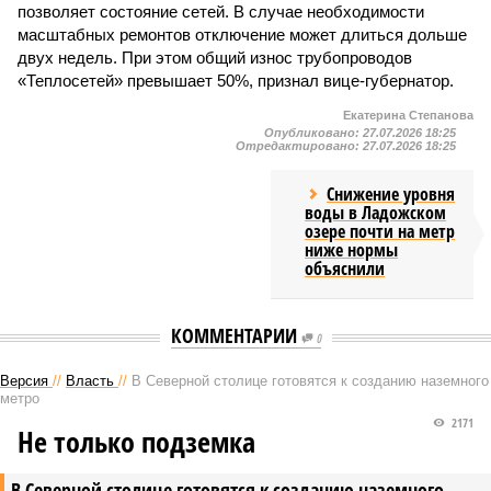
позволяет состояние сетей. В случае необходимости
масштабных ремонтов отключение может длиться дольше
двух недель. При этом общий износ трубопроводов
«Теплосетей» превышает 50%, признал вице-губернатор.
Екатерина Степанова
Опубликовано:
27.07.2026 18:25
Отредактировано:
27.07.2026 18:25
Снижение уровня
воды в Ладожском
озере почти на метр
ниже нормы
объяснили
КОММЕНТАРИИ
0
Версия
//
Власть
//
В Северной столице готовятся к созданию наземного
метро
2171
Не только подземка
В Северной столице готовятся к созданию наземного