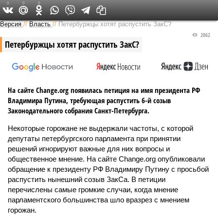
0
0
0
Версия на Неве
Версия
//
Власть
//
Петербуржцы хотят распустить ЗакС?
2062
Петербуржцы хотят распустить ЗакС?
На сайте Change.org появилась петиция на имя президента РФ
Владимира Путина, требующая распустить 6-й созыв
Законодательного собрания Санкт-Петербурга.
Некоторые горожане не выдержали частоты, с которой
депутаты петербургского парламента при принятии
решений игнорируют важные для них вопросы и
общественное мнение. На сайте Change.org опубликовали
обращение к президенту РФ Владимиру Путину с просьбой
распустить нынешний созыв ЗакСа. В петиции
перечислены самые громкие случаи, когда мнение
парламентского большинства шло вразрез с мнением
горожан.