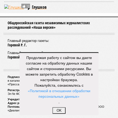
10
Глушков
Общероссийская газета независимых журналистских
расследований «Наша версия»
Главный редактор газеты:
Горевой Р. Г.
Главный редактор сайта:
Горевой Р. Г.
Продолжая работу с сайтом вы даете
согласие на обработку данных нашим
сайтом и сторонними ресурсами. Вы
можете запретить обработку Cookies в
Подписной индекс газеты «Наша версия»:
настройках браузера.
в каталоге «Почта России» —
99266
Пожалуйста, ознакомьтесь с
«Пресса России» (зелёный) —
41522
«Политикой в отношении обработки
Регистрационный номер Роскомнадзора
Эл № ФС77-53847 от 26.04.2013.
персональных данных»
Учредитель ООО «Версия»
.
Адрес редакции:
123100, Россия, Москва, улица 1905 года, 7с1
Почтовый адрес редакции:
123022, Россия, Москва, а/я 29. для ООО
OK
«Диалан»