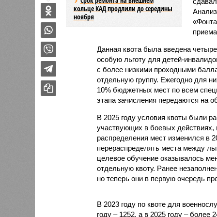
Срок ремонта на внешнем
сдавал
кольце КАД продлили до середины
Анализ
ноября
«Фонта
приема
Данная квота была введена четыре
особую льготу для детей-инвалидо
с более низкими проходными балл
отдельную группу. Ежегодно для них
10% бюджетных мест по всем специ
этапа зачисления передаются на о
В 2025 году условия квоты были р
участвующих в боевых действиях, 
распределения мест изменился в 2
перераспределять места между льг
целевое обучение оказывалось мен
отдельную квоту. Ранее незаполне
но теперь они в первую очередь пр
В 2023 году по квоте для военносл
году – 1252, а в 2025 году – более