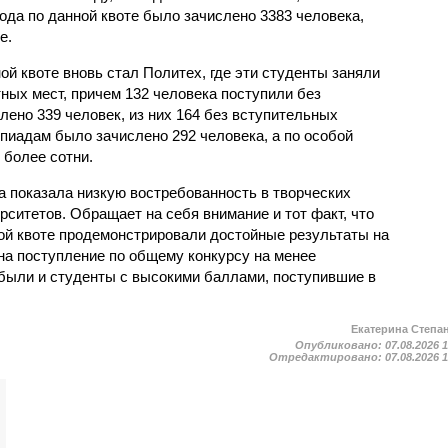
рода по данной квоте было зачислено 3383 человека,
е.
й квоте вновь стал Политех, где эти студенты заняли
ных мест, причем 132 человека поступили без
лено 339 человек, из них 164 без вступительных
пиадам было зачислено 292 человека, а по особой
 более сотни.
а показала низкую востребованность в творческих
ситетов. Обращает на себя внимание и тот факт, что
ой квоте продемонстрировали достойные результаты на
на поступление по общему конкурсу на менее
были и студенты с высокими баллами, поступившие в
Екатерина Степа
Опубликовано:
07.08.2026 
Отредактировано:
07.08.2026 