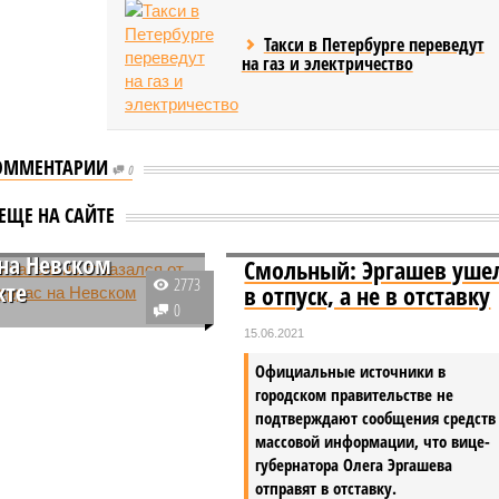
Такси в Петербурге переведут
на газ и электричество
ОММЕНТАРИИ
0
окончательно
ЕЩЕ НА САЙТЕ
лся от установки
 на Невском
Смольный: Эргашев уше
2773
кте
в отпуск, а не в отставку
0
еверной столицы не
15.06.2021
т в 2026-м и
Официальные источники в
щих годах заключать
городском правительстве не
ы с предпринимателями
подтверждают сообщения средств
щение различных
массовой информации, что вице-
а Невском проспекте.
губернатора Олега Эргашева
отправят в отставку.