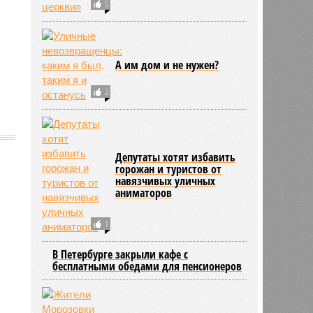
5
А им дом и не нужен?
2
Депутаты хотят избавить
горожан и туристов от
навязчивых уличных
1790
аниматоров
1
В Петербурге закрыли кафе с
бесплатными обедами для пенсионеров