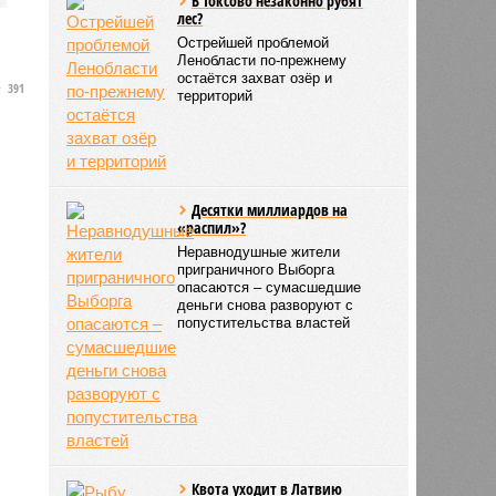
В Токсово незаконно рубят
лес?
Острейшей проблемой
Ленобласти по-прежнему
остаётся захват озёр и
391
территорий
Десятки миллиардов на
«распил»?
Неравнодушные жители
приграничного Выборга
опасаются – сумасшедшие
деньги снова разворуют с
попустительства властей
Квота уходит в Латвию