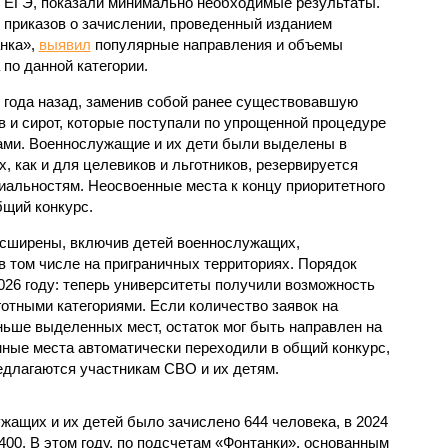
 ЕГЭ, показали минимально необходимые результаты.
 приказов о зачислении, проведенный изданием
нка»,
выявил
популярные направления и объемы
 по данной категории.
 года назад, заменив собой ранее существовавшую
в и сирот, которые поступали по упрощенной процедуре
ами. Военнослужащие и их дети были выделены в
, как и для целевиков и льготников, резервируется
альностям. Неосвоенные места к концу приоритетного
бщий конкурс.
асширены, включив детей военнослужащих,
в том числе на приграничных территориях. Порядок
026 году: теперь университеты получили возможность
отными категориями. Если количество заявок на
ьше выделенных мест, остаток мог быть направлен на
нные места автоматически переходили в общий конкурс,
едлагаются участникам СВО и их детям.
ужащих и их детей было зачислено 644 человека, в 2024
 2400. В этом году, по подсчетам «Фонтанки», основанным