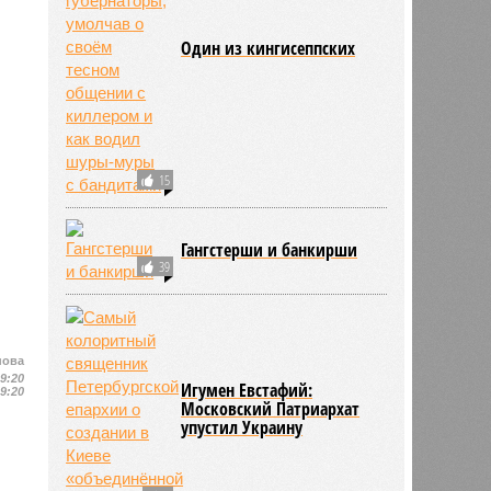
Один из кингисеппских
15
Гангстерши и банкирши
39
нова
19:20
Игумен Евстафий:
19:20
Московский Патриархат
упустил Украину