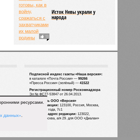
Исток Невы украли у
народа
13
торонними ресурсами.
ых данных»
.