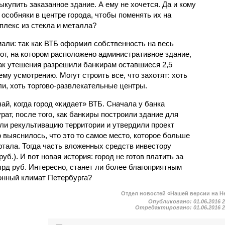
купить заказанное здание. А ему не хочется. Да и кому
особняки в центре города, чтобы поменять их на
плекс из стекла и металла?
али: так как ВТБ оформил собственность на весь
тот, на котором расположено административное здание,
знак утешения разрешили банкирам оставшиеся 2,5
му усмотрению. Могут строить все, что захотят: хоть
ли, хоть торгово-развлекательные центры.
ай, когда город «кидает» ВТБ. Сначала у банка
ат, после того, как банкиры построили здание для
ели рекультивацию территории и утвердили проект
 выяснилось, что это то самое место, которое больше
ртала. Тогда часть вложенных средств инвестору
уб.). И вот новая история: город не готов платить за
лрд руб. Интересно, станет ли более благоприятным
онный климат Петербурга?
Отдел новостей «Нашей версии на Н
Опубликовано:
01.06.2016 
Отредактировано:
01.06.2016 