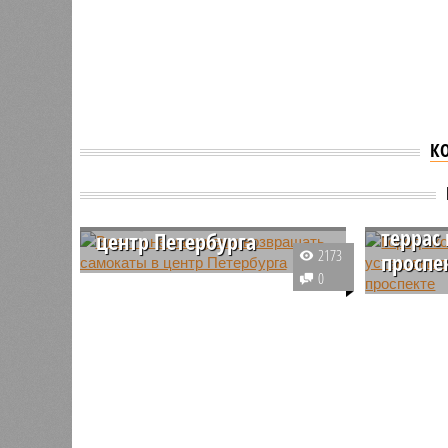
К
Город 
Власти не намерены
отказа
возвращать самокаты в
террас
центр Петербурга
2173
проспе
О ситуации с кикшерингом в
0
Северной столице рассказал
Власти С
председатель Законодательного
планирую
собрания города на Неве
последую
Александр Бельский. По его
контракт
словам, послаблений в этой
на разме
сфере ждать не стоит.
веранд н