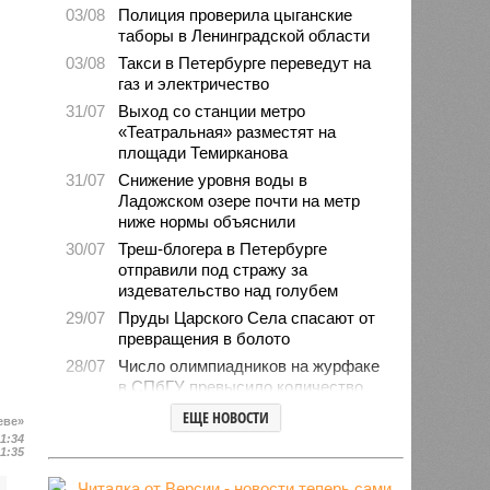
03/08
Полиция проверила цыганские
таборы в Ленинградской области
03/08
Такси в Петербурге переведут на
газ и электричество
31/07
Выход со станции метро
«Театральная» разместят на
площади Темирканова
31/07
Снижение уровня воды в
Ладожском озере почти на метр
ниже нормы объяснили
30/07
Треш-блогера в Петербурге
отправили под стражу за
издевательство над голубем
29/07
Пруды Царского Села спасают от
превращения в болото
28/07
Число олимпиадников на журфаке
в СПбГУ превысило количество
бюджетных мест
ЕЩЕ НОВОСТИ
еве»
27/07
Рейды против подростков-
21:34
21:35
неформалов проведут в городе на
Неве