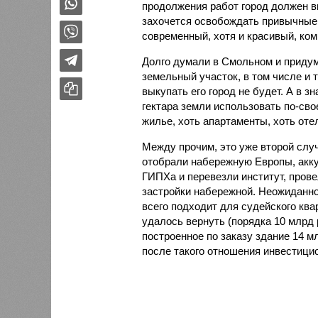
продолжения работ город должен вы
захочется освобождать привычные 
современный, хотя и красивый, ком
Долго думали в Смольном и придум
земельный участок, в том числе и 
выкупать его город не будет. А в 
гектара земли использовать по-свое
жилье, хоть апартаменты, хоть оте
Между прочим, это уже второй случ
отобрали набережную Европы, аккур
ГИПХа и перевезли институт, пров
застройки набережной. Неожиданно
всего подходит для судейского ква
удалось вернуть (порядка 10 млрд р
построенное по заказу здание 14 м
после такого отношения инвестици