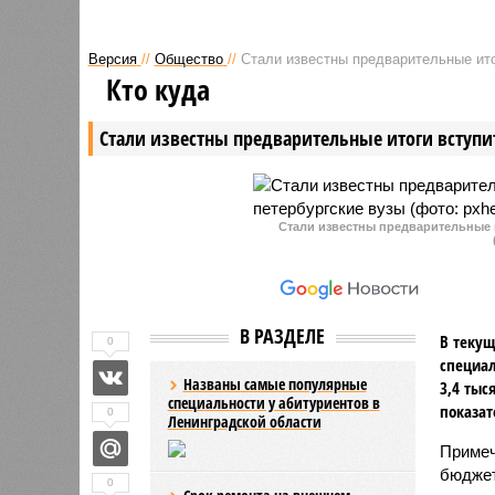
Версия
//
Общество
//
Стали известны предварительные ито
Кто куда
Стали известны предварительные итоги вступи
Стали известны предварительные 
В РАЗДЕЛЕ
В текущ
0
специал
Названы самые популярные
3,4 тыс
специальности у абитуриентов в
показат
0
Ленинградской области
Примеч
бюджет
0