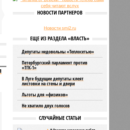
27/07
Оплатить проезд в наземном
транспорте Петербурга можно
НОВОСТИ ПАРТНЕРОВ
будет по геолокации
24/07
Власти поручили сократить сроки
отключения горячей воды в
Новости smi2.ru
Петербурге
ЕЩЕ ИЗ РАЗДЕЛА «ВЛАСТЬ»
Депутаты недовольны «Теплосетью»
Петербургский парламент против
«ТГК-1»
л
В Луге будущие депутаты клеят
листовки на стены и двери
Льготы для «физиков»
Не хватило двух голосов
СЛУЧАЙНЫЕ СТАТЬИ