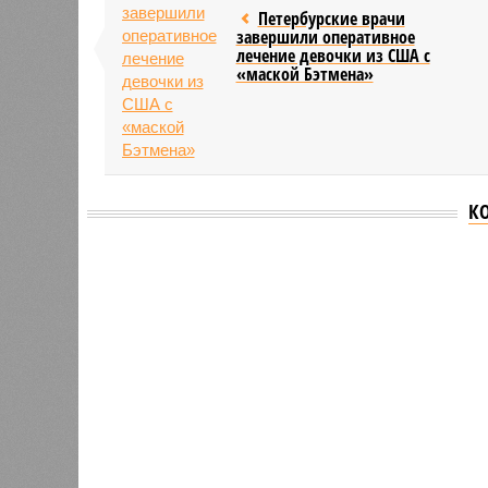
Петербурские врачи
завершили оперативное
лечение девочки из США с
«маской Бэтмена»
К
Версия
//
Власть
//
Названы главные мифы на тему летнего
Домыслы и реальность
Названы главные мифы на тему летнего отключ
Названы главные мифы на тему ле