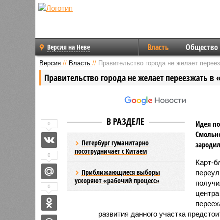
Власть
Общество
Версия на Неве
Версия
//
Власть
//
Правительство города не желает перее
Правительство города не желает переезжать в
В РАЗДЕЛЕ
Идея по
0
Смольно
Петербург гуманитарно
зародил
посотрудничает с Китаем
0
Карт-б
Приближающиеся выборы
переул
ускоряют «рабочий процесс»
получи
0
центра 
переех
развития данного участка предстои