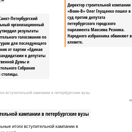
Директор строительной компании
«Воин-В» Олег Глущенко пошел в
суд против депутата
Санкт-Петербургский
петербургского городского
льный организационный
парламента Максима Резника.
утвердил результаты
Народного избранника обвиняют в
тельного голосования по
клевете.
турам для последующего
ния от партии «Единая
кандидатами в депутаты
ственной Думы и
тельного Собрания
 столицы.
ги вступительной кампании в петербургские вузы
тельной кампании в петербургские вузы