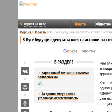
Власть
Общество
Версия на Неве
Версия
//
Власть
//
В Луге будущие депутаты клеят листовк
В Луге будущие депутаты клеят листовки на ст
В РАЗДЕЛЕ
Чем бли
0
агитаци
Карликовый митинг с громкими
туристи
заявлениями
0
Как вы
одном 
«Депут
За допинг могут ввести
0
уголовную ответственность
уже ест
специа