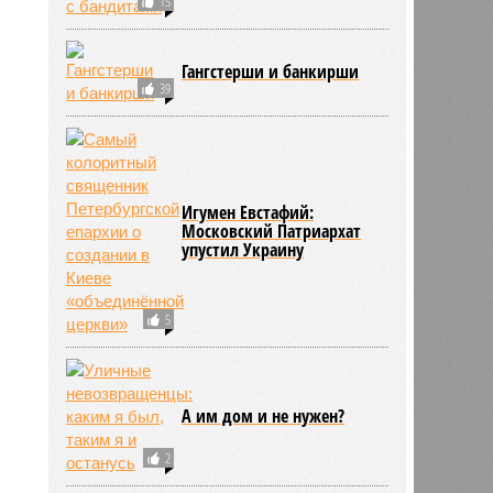
15
Гангстерши и банкирши
39
Игумен Евстафий:
Московский Патриархат
упустил Украину
5
А им дом и не нужен?
2