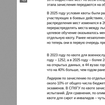
этапа зачисления передаются на о
В 2025 году условия квоты были р
участвующих в боевых действиях, 
распределения мест изменился в 2
перераспределять места между льг
целевое обучение оказывалось мен
отдельную квоту. Ранее незаполне
но теперь они в первую очередь пр
В 2023 году по квоте для военносл
году – 1252, а в 2025 году – более
на открытых данных, в 44 вузах го
что на 40% больше, чем годом ране
Лидером по зачислению по отдельно
около 10% от общего числа бюджет
экзаменов. В СПбГУ по квоте зачис
испытаний. Для сравнения, по олим
квоте для сирот и инвалидов – чуть