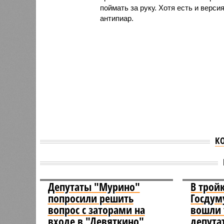
поймать за руку. Хотя есть и верси
антипиар.
К
Депутаты "Мурино"
В трой
попросили решить
Госдум
вопрос с заторами на
вошли 
входе в "Девяткино"
депута