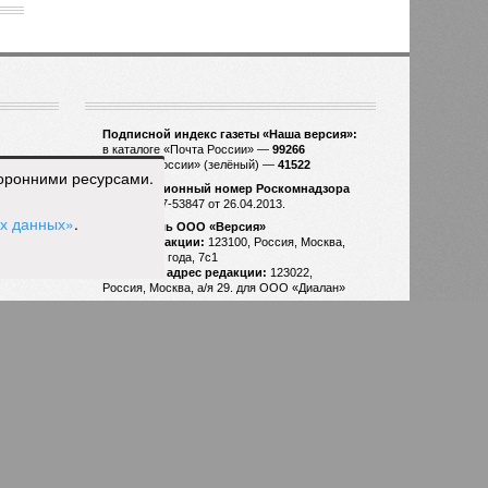
1665
торонними ресурсами.
ых данных»
.