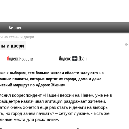
Бизнес
и на стены и двери
ены и двери
же к выборам, тем больше жители области жалуются на
онные плакаты, которые портят их города, дома и даже
ческий маршрут по «Дороге Жизни».
яснил корреспондент «Нашей версии на Неве», уже не в
райцентре навязчивая агитация раздражает жителей.
атом очень хочется еще раз стать и деньги на выборы
ь, но город зачем пачкать? – сетуют лужане. - Есть же
льные места для расклейки».