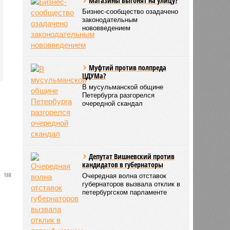
Магазины выгонят на улицу?
Бизнес-сообщество озадачено
законодательным
нововведением
Муфтий против полпреда
ЦДУМа?
В мусульманской общине
Петербурга разгорелся
очередной скандал
Депутат Вишневский против
кандидатов в губернаторы
188
Очередная волна отставок
губернаторов вызвала отклик в
петербургском парламенте