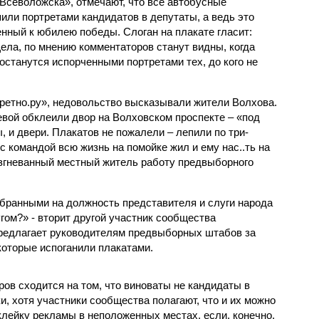
Всеволожска», отмечают, что все автобусные
или портретами кандидатов в депутаты, а ведь это
нный к юбилею победы. Слоган на плакате гласит:
Дела, по мнению комментаторов станут видны, когда
 останутся испорченными портретами тех, до кого не
ретно.ру», недовольство высказывали жители Волхова.
вой обклеили двор на Волховском проспекте – «под
, и двери. Плакатов не пожалели – лепили по три-
с командой всю жизнь на помойке жил и ему нас..ть на
азгневанный местный житель работу предвыборного
ыбранными на должность представителя и слуги народа
угом?» - вторит другой участник сообщества
редлагает руководителям предвыборных штабов за
которые испоганили плакатами.
ов сходится на том, что виноваты не кандидаты в
, хотя участники сообщества полагают, что и их можно
клейку рекламы в неположенных местах, если, конечно,