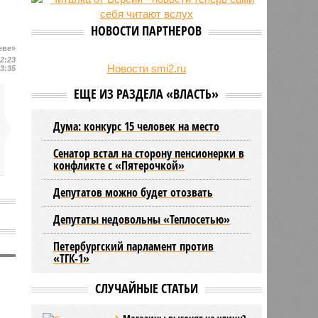
27/07
Оплатить проезд в наземном
транспорте Петербурга можно
НОВОСТИ ПАРТНЕРОВ
будет по геолокации
еве»
24/07
Власти поручили сократить сроки
22:23
отключения горячей воды в
Новости smi2.ru
23:35
Петербурге
ЕЩЕ ИЗ РАЗДЕЛА «ВЛАСТЬ»
Дума: конкурс 15 человек на место
Сенатор встал на сторону пенсионерки в
конфликте с «Пятерочкой»
Депутатов можно будет отозвать
Депутаты недовольны «Теплосетью»
Петербургский парламент против
«ТГК-1»
СЛУЧАЙНЫЕ СТАТЬИ