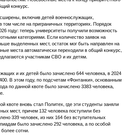
бщий конкурс.
асширены, включив детей военнослужащих,
в том числе на приграничных территориях. Порядок
026 году: теперь университеты получили возможность
отными категориями. Если количество заявок на
ьше выделенных мест, остаток мог быть направлен на
нные места автоматически переходили в общий конкурс,
едлагаются участникам СВО и их детям.
ужащих и их детей было зачислено 644 человека, в 2024
 2400. В этом году, по подсчетам «Фонтанки», основанным
рода по данной квоте было зачислено 3383 человека,
е.
й квоте вновь стал Политех, где эти студенты заняли
ных мест, причем 132 человека поступили без
лено 339 человек, из них 164 без вступительных
пиадам было зачислено 292 человека, а по особой
 более сотни.