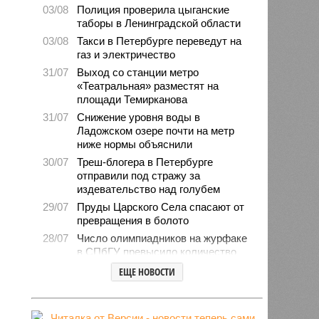
03/08
Полиция проверила цыганские
таборы в Ленинградской области
03/08
Такси в Петербурге переведут на
газ и электричество
31/07
Выход со станции метро
«Театральная» разместят на
площади Темирканова
31/07
Снижение уровня воды в
Ладожском озере почти на метр
ниже нормы объяснили
30/07
Треш-блогера в Петербурге
отправили под стражу за
издевательство над голубем
29/07
Пруды Царского Села спасают от
превращения в болото
28/07
Число олимпиадников на журфаке
в СПбГУ превысило количество
бюджетных мест
ЕЩЕ НОВОСТИ
27/07
Рейды против подростков-
неформалов проведут в городе на
Неве