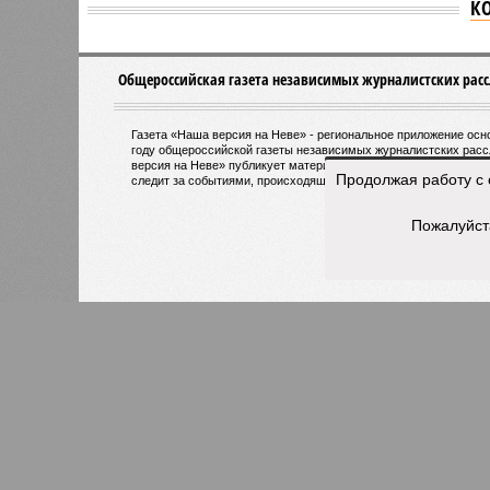
К
Версия
//
Власть
//
Названы главные мифы на тему летнего
Домыслы и реальность
Названы главные мифы на тему летнего отключ
Продолжая работу с 
Названы главные мифы на тему ле
Пожалуйст
В РАЗДЕЛЕ
Вокруг 
0
разного
День ВМФ в Петербурге отметят
жителя
без главного военно-морского
0
парада и салюта
Об эт
Алёна
0
Наприм