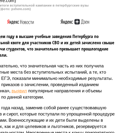
итоги вступительной кампании в петербургские вузы
(фото: pxhere.com)
ем году в высшие учебные заведения Петербурга по
ьной квоте для участников СВО и их детей зачислено свыше
ячи студентов, что значительно превышает прошлогодние
ели.
ательно, что значительная часть из них получила
ные места без вступительных испытаний, а те, кто
 ЕГЭ, показали минимально необходимые результаты.
 приказов о зачислении, проведенный изданием
нка»,
выявил
популярные направления и объемы
 по данной категории.
 года назад, заменив собой ранее существовавшую
в и сирот, которые поступали по упрощенной процедуре
ами. Военнослужащие и их дети были выделены в
, как и для целевиков и льготников, резервируется
альностям. Неосвоенные места к концу приоритетного