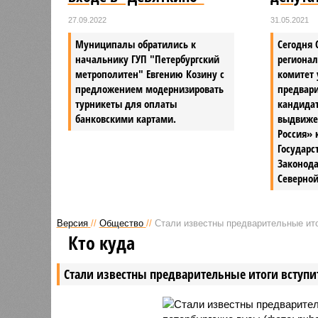
27.09.2022
31.05.2021
Муниципалы обратились к
Сегодня 
начальнику ГУП "Петербургский
региона
метрополитен" Евгению Козину с
комитет 
предложением модернизировать
предвари
турникеты для оплаты
кандида
банковскими картами.
выдвиже
Россия» 
Государ
Законода
Северной
Версия
//
Общество
//
Стали известны предварительные ито
Кто куда
Стали известны предварительные итоги вступи