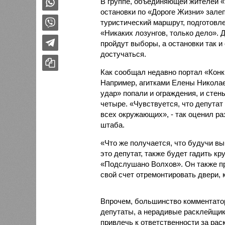
В группе, объединяющей жителей «
остановки по «Дороге Жизни» залеп
туристический маршрут, подготовле
«Никаких лозунгов, только дело». 
пройдут выборы, а остановки так и
достучаться.
Как сообщал недавно портал «Конк
Например, агитками Елены Николае
удар» попали и ограждения, и стены
четыре. «Чувствуется, что депутат 
всех окружающих», - так оценил р
штаба.
«Что же получается, что будучи в
это депутат, также будет гадить кр
«Подслушано Волхов». Он также п
свой счет отремонтировать двери, 
Впрочем, большинство комментатор
депутаты, а нерадивые расклейщики
привлечь к ответственности за рас