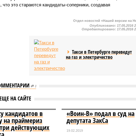
я, что это стараются кандидаты-соперники, создавая
Отдел новостей «Нашей версии на Н
Опубликовано:
17.05.2016 
Отредактировано:
17.05.2016 
Такси в Петербурге переведут
на газ и электричество
ОММЕНТАРИИ
0
ЕЩЕ НА САЙТЕ
ку кандидатов в
«Воин-В» подал в суд на
у на праймериз
депутата ЗакСа
три действующих
19.02.2019
та