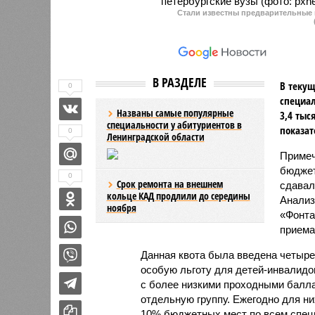
Стали известны предварительные 
В РАЗДЕЛЕ
В текущ
0
специал
Названы самые популярные
3,4 тыс
специальности у абитуриентов в
показат
0
Ленинградской области
Примеч
бюджет
0
Срок ремонта на внешнем
сдавал
кольце КАД продлили до середины
Анализ
ноября
«Фонта
приема
Данная квота была введена четыре
особую льготу для детей-инвалидо
с более низкими проходными балл
отдельную группу. Ежегодно для них
10% бюджетных мест по всем специ