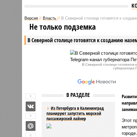
К
Версия
//
Власть
//
В Северной столице готовятся к создан
Не только подземка
В Северной столице готовятся к созданию назе
В Северной столице готовятся 
губернатора 
В РАЗДЕЛЕ
Развити
0
направл
Из Петербурга в Калининград
занимае
планируют запустить морской
0
пассажирский лайнер
Этот п
метроп
городе
0