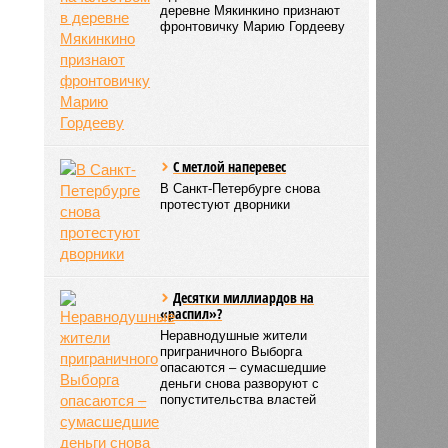
деревне Мякинкино признают
фронтовичку Марию Гордееву
С метлой наперевес
В Санкт-Петербурге снова
протестуют дворники
Десятки миллиардов на
«распил»?
Неравнодушные жители
приграничного Выборга
опасаются – сумасшедшие
деньги снова разворуют с
попустительства властей