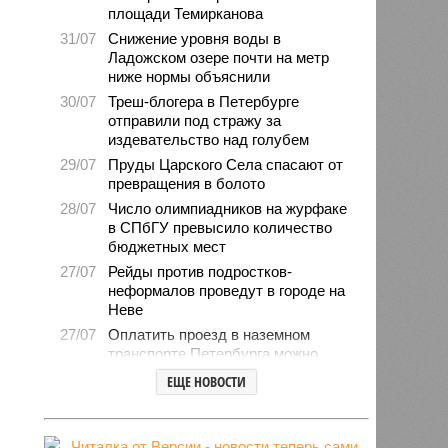
площади Темирканова
31/07
Снижение уровня воды в
Ладожском озере почти на метр
ниже нормы объяснили
30/07
Треш-блогера в Петербурге
отправили под стражу за
издевательство над голубем
29/07
Пруды Царского Села спасают от
превращения в болото
28/07
Число олимпиадников на журфаке
в СПбГУ превысило количество
бюджетных мест
27/07
Рейды против подростков-
неформалов проведут в городе на
Неве
27/07
Оплатить проезд в наземном
транспорте Петербурга можно
будет по геолокации
ЕЩЕ НОВОСТИ
24/07
Власти поручили сократить сроки
отключения горячей воды в
Петербурге