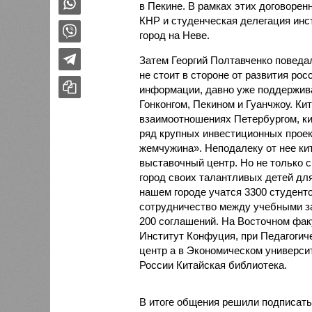
в Пекине. В рамках этих договорен
КНР и студенческая делегация инс
город на Неве.
Затем Георгий Полтавченко поведа
не стоит в стороне от развития рос
информации, давно уже поддержива
Гонконгом, Пекином и Гуанчжоу. Ки
взаимоотношениях Петербургом, ки
ряд крупных инвестиционных проек
жемчужина». Неподалеку от нее ки
выставочный центр. Но не только 
город своих талантливых детей для
нашем городе учатся 3300 студенто
сотрудничество между учебными з
200 соглашений. На Восточном фак
Институт Конфуция, при Педагогич
центр а в Экономическом универси
России Китайская библиотека.
В итоге общения решили подписать