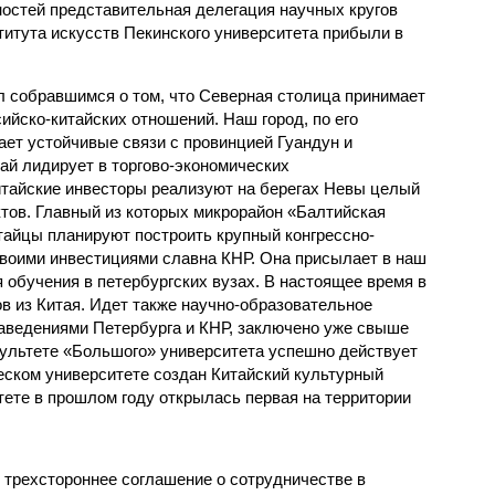
ностей представительная делегация научных кругов
титута искусств Пекинского университета прибыли в
л собравшимся о том, что Северная столица принимает
сийско-китайских отношений. Наш город, по его
ет устойчивые связи с провинцией Гуандун и
тай лидирует в торгово-экономических
тайские инвесторы реализуют на берегах Невы целый
тов. Главный из которых микрорайон «Балтийская
тайцы планируют построить крупный конгрессно-
своими инвестициями славна КНР. Она присылает в наш
 обучения в петербургских вузах. В настоящее время в
в из Китая. Идет также научно-образовательное
аведениями Петербурга и КНР, заключено уже свыше
ультете «Большого» университета успешно действует
еском университете создан Китайский культурный
тете в прошлом году открылась первая на территории
 трехстороннее соглашение о сотрудничестве в