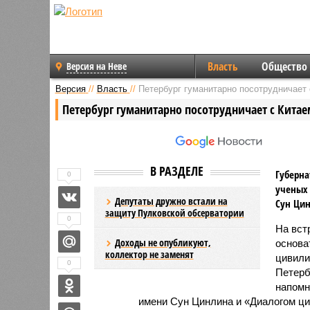
Власть
Общество
Версия на Неве
Версия
//
Власть
//
Петербург гуманитарно посотрудничает 
Петербург гуманитарно посотрудничает с Китае
В РАЗДЕЛЕ
Губерна
0
ученых
Депутаты дружно встали на
Сун Цин
защиту Пулковской обсерватории
0
На вст
Доходы не опубликуют,
основа
коллектор не заменят
цивили
0
Петерб
напомн
имени Сун Цинлина и «Диалогом ц