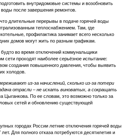
подготовить внутридомовые системы и возобновить
 воды после завершения ремонтов.
 что длительные перерывы в подаче горячей воды
нтрализованным теплоснабжением. Там, где
котельные, профилактика занимает всего несколько
дних домов могут жить по разным графикам.
 будто во время отключений коммунальщики
ом сети проходят наиболее серьёзное испытание:
вом создания повышенного давления, чтобы выявить
их холодов.
ереживают из-за начислений, сколько из-за потери
дача отрасли – не искать виноватых, а сокращать
а Цыганкова. По ее словам, это возможно только за
пловых сетей и обновлению существующей
рупных городах России летние отключения горячей воды
7 лет. Для полного отказа потребуются десятилетия и