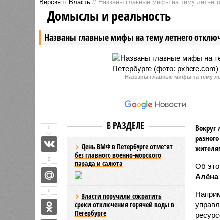
Версия
//
Власть
//
Названы главные мифы на тему летнего
Домыслы и реальность
Названы главные мифы на тему летнего отключ
Названы главные мифы на тему ле
В РАЗДЕЛЕ
Вокруг 
0
разного
День ВМФ в Петербурге отметят
жителя
без главного военно-морского
0
парада и салюта
Об эт
Алёна
0
Наприм
Власти поручили сократить
сроки отключения горячей воды в
управл
Петербурге
ресурс