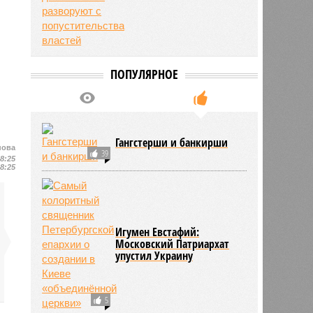
ПОПУЛЯРНОЕ
Гангстерши и банкирши
нова
39
18:25
18:25
Игумен Евстафий:
Московский Патриархат
упустил Украину
5