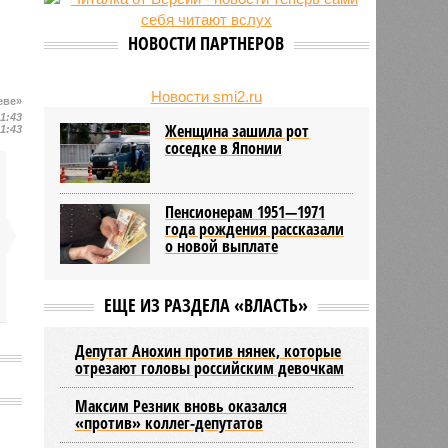
24/07
День ВМФ в Петербурге отметят
без главного военно-морского
НОВОСТИ ПАРТНЕРОВ
парада и салюта
23/07
Новую категорию водительских
прав предложили ввести в
Новости smi2.ru
еве»
Петербурге
21:43
Женщина зашила рот
21:43
соседке в Японии
Пенсионерам 1951—1971
года рождения рассказали
о новой выплате
ЕЩЕ ИЗ РАЗДЕЛА «ВЛАСТЬ»
Депутат Анохин против нянек, которые
отрезают головы российским девочкам
Максим Резник вновь оказался
«против» коллег-депутатов