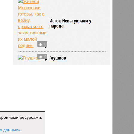
Исток Невы украли у
народа
13
10
Глушков
торонними ресурсами.
ых данных»
.