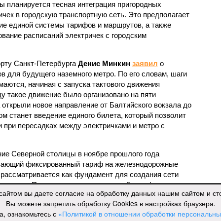
ы планируется тесная интеграция пригородных
ичек в городскую транспортную сеть. Это предполагает
ие единой системы тарифов и маршрутов, а также
ование расписаний электричек с городским
орту Санкт-Петербурга
Денис Минкин
заявил
о
в для будущего наземного метро. По его словам, шаги
аются, начиная с запуска тактового движения
ду такое движение было организовано на пяти
а открыли новое направление от Балтийского вокзала до
 станет введение единого билета, который позволит
 при пересадках между электричками и метро с
ие Северной столицы в ноябре прошлого года
ивающий фиксированный тариф на железнодорожные
г рассматривается как фундамент для создания сети
го метро. Предполагается, что единый тариф,
сайтом вы даете согласие на обработку данных нашим сайтом и с
ублей за поездку, обеспечит возможность перевозить
Вы можете запретить обработку Cookies в настройках браузера.
год.
а, ознакомьтесь с
«Политикой в отношении обработки персональн