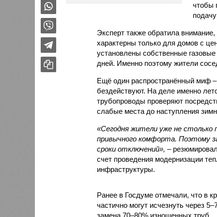
чтобы 
подачу
Эксперт также обратила внимание,
характерны только для домов с це
установлены собственные газовые 
дней. Именно поэтому жители сосе
Ещё один распространённый миф –
бездействуют. На деле именно лет
трубопроводы проверяют посредст
слабые места до наступления зимн
«Сегодня жители уже не столько п
привычного комфорта. Поэтому за
сроки отключений»,
– резюмировал
счет проведения модернизации те
инфраструктуры.
Ранее в Госдуме отмечали, что в к
частично могут исчезнуть через 5–
замена 70–80% изношенных труб.