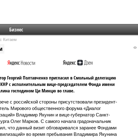
Бизнес
с Китаем
м
тор Георгий Полтавченко пригласил в Смольный делегацию
 КНР с исполнительным вице-председателем Фонда имени
лина господином Ци Минцю во главе.
рече с российской стороны присутствовали президент-
тель Мирового общественного форума «Диалог
заций» Владимир Якунин и вице-губернатор Санкт-
урга Олег Марков. С самого начала градоначальник
ил, что данный визит обговаривался заранее Фондами
ивилизаций» во время пребывания Владимира Якунина