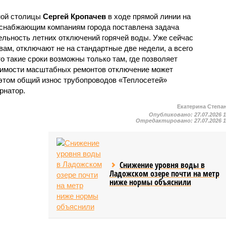
ной столицы
Сергей Кропачев
в ходе прямой линии на
оснабжающим компаниям города поставлена задача
льность летних отключений горячей воды. Уже сейчас
овам, отключают не на стандартные две недели, а всего
то такие сроки возможны только там, где позволяет
одимости масштабных ремонтов отключение может
этом общий износ трубопроводов «Теплосетей»
рнатор.
Екатерина Степа
Опубликовано:
27.07.2026 
Отредактировано:
27.07.2026 
Снижение уровня воды в
Ладожском озере почти на метр
ниже нормы объяснили