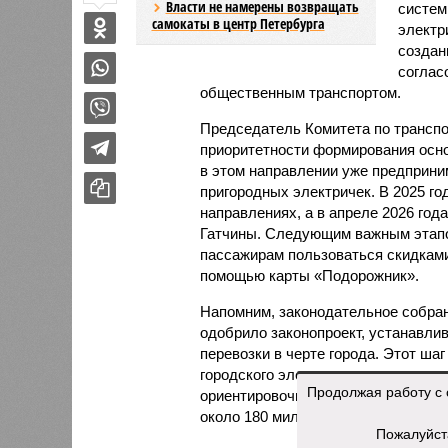
Власти не намерены возвращать
систем
самокаты в центр Петербурга
электр
создан
соглас
общественным транспортом.
Председатель Комитета по трансп
приоритетности формирования осно
в этом направлении уже предприним
пригородных электричек. В 2025 го
направлениях, а в апреле 2026 год
Гатчины. Следующим важным этапом
пассажирам пользоваться скидками
помощью карты «Подорожник».
Напомним, законодательное собран
одобрило законопроект, устанавл
перевозки в черте города. Этот ша
городского электрического наземно
Продолжая работу с 
ориентировочно в пределах 60–69 р
около 180 миллионов пассажиров в 
Пожалуйст