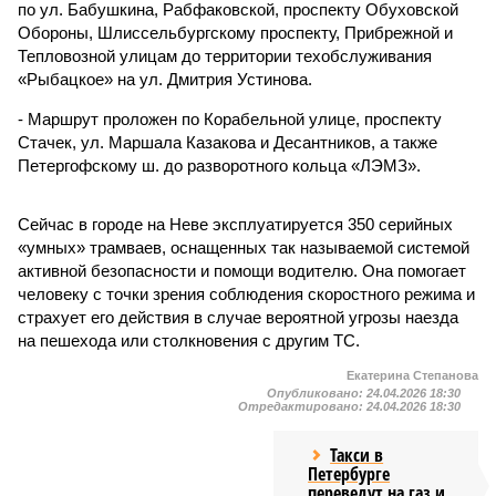
по ул. Бабушкина, Рабфаковской, проспекту Обуховской
Обороны, Шлиссельбургскому проспекту, Прибрежной и
Тепловозной улицам до территории техобслуживания
«Рыбацкое» на ул. Дмитрия Устинова.
- Маршрут проложен по Корабельной улице, проспекту
Стачек, ул. Маршала Казакова и Десантников, а также
Петергофскому ш. до разворотного кольца «ЛЭМЗ».
Сейчас в городе на Неве эксплуатируется 350 серийных
«умных» трамваев, оснащенных так называемой системой
активной безопасности и помощи водителю. Она помогает
человеку с точки зрения соблюдения скоростного режима и
страхует его действия в случае вероятной угрозы наезда
на пешехода или столкновения с другим ТС.
Екатерина Степанова
Опубликовано:
24.04.2026 18:30
Отредактировано:
24.04.2026 18:30
Такси в
Петербурге
переведут на газ и