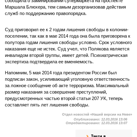
сообщила о заминировании супермаркета на проспекте
Маршала Блюхера, тем самым дезорганизовав действия
служб по поддержанию правопорядка.
Суд приговорил ее к 2 годам лишения свободы в колонии-
поселении, так как в мае 2014 года она была приговорена к
полутора годам лишения свободы условно. Срок условного
наказания еще не истек. Суд учел, что Полякова является
инвалидом второй группы, имеет детей. Психиатрическая
экспертиза подтвердила ее вменяемость.
Напомним, 5 мая 2014 года президентом России был
подписан закон, усиливающий уголовную ответственность
за ложное сообщение об акте терроризма. Максимальный
размер наказания за совершение преступлений,
предусмотренных частью второй статьи 207 УК, теперь
составляет пять лет лишения свободы.
Отдел новостей «Нашей версии на Неве»
Опубликовано:
12.03.2016 13:06
Отредактировано:
12.03.2016 13:07
Такси в