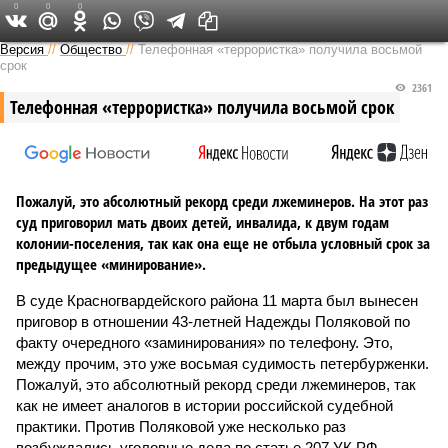
0
0
0
Версия на Неве
Версия
//
Общество
//
Телефонная «террористка» получила восьмой
срок
2361
Телефонная «террористка» получила восьмой срок
Пожалуй, это абсолютный рекорд среди лжеминеров. На этот раз
суд приговорил мать двоих детей, инвалида, к двум годам
колонии-поселения, так как она еще не отбыла условный срок за
предыдущее «минирование».
В суде Красногвардейского района 11 марта был вынесен
приговор в отношении 43-летней Надежды Поляковой по
факту очередного «заминирования» по телефону. Это,
между прочим, это уже восьмая судимость петербурженки.
Пожалуй, это абсолютный рекорд среди лжеминеров, так
как не имеет аналогов в истории российской судебной
практики. Против Поляковой уже несколько раз
возбуждались уголовные дела по статье 207 УК РФ