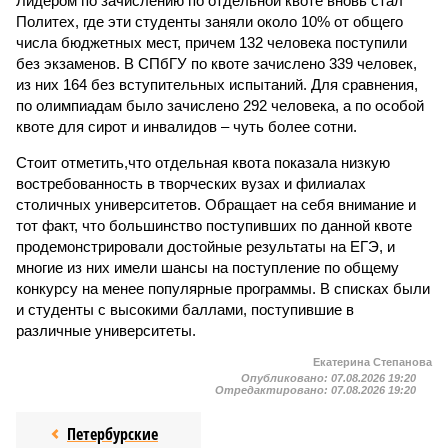
Лидером по зачислению по отдельной квоте вновь стал
Политех, где эти студенты заняли около 10% от общего
числа бюджетных мест, причем 132 человека поступили
без экзаменов. В СПбГУ по квоте зачислено 339 человек,
из них 164 без вступительных испытаний. Для сравнения,
по олимпиадам было зачислено 292 человека, а по особой
квоте для сирот и инвалидов – чуть более сотни.
Стоит отметить,что отдельная квота показала низкую
востребованность в творческих вузах и филиалах
столичных университетов. Обращает на себя внимание и
тот факт, что большинство поступивших по данной квоте
продемонстрировали достойные результаты на ЕГЭ, и
многие из них имели шансы на поступление по общему
конкурсу на менее популярные программы. В списках были
и студенты с высокими баллами, поступившие в
различные университеты.
Екатерина Степанова
Опубликовано:
07.08.2026 19:20
Отредактировано:
07.08.2026 19:20
Петербурские