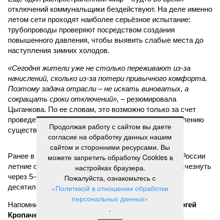
отключений коммунальщики бездействуют. На деле именно
летом сети проходят наиболее серьёзное испытание:
трубопроводы проверяют посредством создания
повышенного давления, чтобы выявить слабые места до
наступления зимних холодов.
«Сегодня жители уже не столько переживают из-за
начислений, сколько из-за потери привычного комфорта.
Поэтому задача отрасли – не искать виноватых, а
сокращать сроки отключений»,
– резюмировала
Цыганкова. По ее словам, это возможно только за счет
проведения модернизации тепловых сетей и обновлению
Продолжая работу с сайтом вы даете
существующей инфраструктуры.
согласие на обработку данных нашим
сайтом и сторонними ресурсами. Вы
Ранее в Госдуме отмечали, что в крупных городах России
можете запретить обработку Cookies в
летние отключения горячей воды частично могут исчезнуть
настройках браузера.
через 5–7 лет. Для полного отказа потребуются
Пожалуйста, ознакомьтесь с
десятилетия и замена 70–80% изношенных труб.
«Политикой в отношении обработки
персональных данных»
Напомним, вице-губернатор Северной столицы
Сергей
.
Кропачев
в ходе прямой линии на прошлой неделе