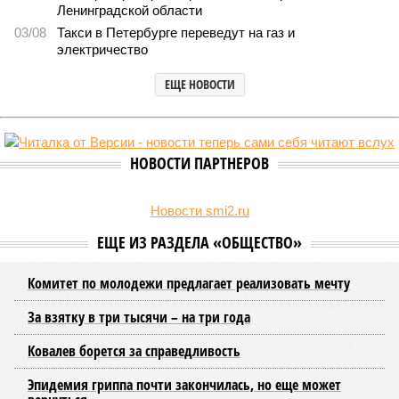
В Северной столице готовятся к созданию наземного метро (фото:
Telegram-канал губернатора Петербурга Александра Беглова)
Развитие Санкт-Петербурга включает в себя несколько ключевых
направлений в сфере транспорта, среди которых особое место
занимает создание системы наземного метро.
Этот проект призван дополнить существующие линии
метрополитена, а также облегчить дорожную обстановку в
городе. Для успешной реализации новой транспортной
системы планируется тесная интеграция пригородных
электричек в городскую транспортную сеть. Это
предполагает создание единой системы тарифов и
маршрутов, а также согласование расписаний электричек с
городским общественным транспортом.
Председатель Комитета по транспорту Санкт-Петербурга
Денис Минкин
заявил
о приоритетности формирования