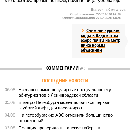
«Теплосетей» превышает 50%, признал вице-губернатор.
Екатерина Степанова
Опубликовано:
27.07.2026 18:25
Отредактировано:
27.07.2026 18:25
Снижение уровня
воды в Ладожском
озере почти на метр
ниже нормы
объяснили
КОММЕНТАРИИ
0
Версия
//
Власть
//
В Северной столице готовятся к созданию наземного
метро
2174
Не только подземка
В Северной столице готовятся к созданию наземного
метро