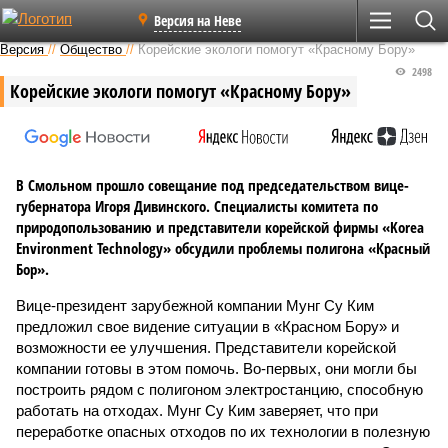
Версия на Неве
Версия
//
Общество
//
Корейские экологи помогут «Красному Бору»
2498
Корейские экологи помогут «Красному Бору»
В Смольном прошло совещание под председательством вице-
губернатора Игоря Дивинского. Специалисты комитета по
природопользованию и представители корейской фирмы «Korea
Environment Technology» обсудили проблемы полигона «Красный
Бор».
Вице-президент зарубежной компании Мунг Су Ким
предложил свое видение ситуации в «Красном Бору» и
возможности ее улучшения. Представители корейской
компании готовы в этом помочь. Во-первых, они могли бы
построить рядом с полигоном электростанцию, способную
работать на отходах. Мунг Су Ким заверяет, что при
переработке опасных отходов по их технологии в полезную