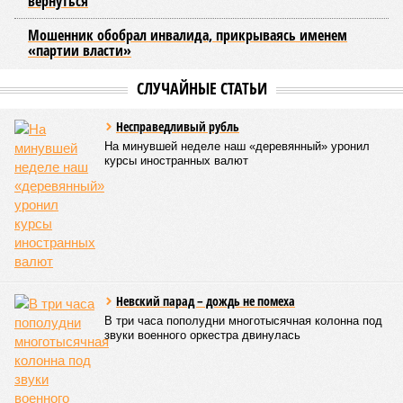
основ для будущего наземного метро. По его словам, шаги
в этом направлении уже предпринимаются, начиная с
запуска тактового движения пригородных электричек. В
2025 году такое движение было организовано на пяти
направлениях, а в апреле 2026 года открыли новое
направление от Балтийского вокзала до Гатчины.
Следующим важным этапом станет введение единого
билета, который позволит пассажирам пользоваться
скидками при пересадках между электричками и метро с
помощью карты «Подорожник».
Напомним, законодательное собрание Северной столицы в
ноябре прошлого года одобрило законопроект,
устанавливающий фиксированный тариф на
железнодорожные перевозки в черте города. Этот шаг
рассматривается как фундамент для создания сети
городского электрического наземного метро.
Предполагается, что единый тариф, ориентировочно в
пределах 60–69 рублей за поездку, обеспечит возможность
перевозить около 180 миллионов пассажиров в год.