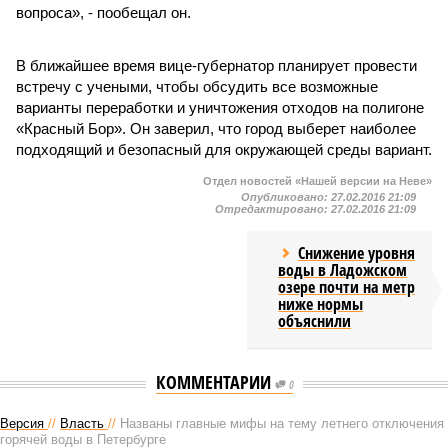
вопроса», - пообещал он.
В ближайшее время вице-губернатор планирует провести
встречу с учеными, чтобы обсудить все возможные
варианты переработки и уничтожения отходов на полигоне
«Красный Бор». Он заверил, что город выберет наиболее
подходящий и безопасный для окружающей среды вариант.
Отдел новостей «Нашей версии на Неве»
Опубликовано:
27.02.2016 21:09
Отредактировано:
27.02.2016 21:09
Снижение уровня
воды в Ладожском
озере почти на метр
ниже нормы
объяснили
КОММЕНТАРИИ
0
Версия
//
Власть
//
Названы главные мифы на тему летнего отключения
горячей воды в Петербурге