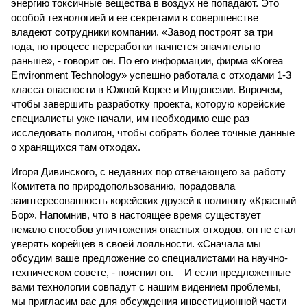
энергию токсичные вещества в воздух не попадают. Это
особой технологией и ее секретами в совершенстве
владеют сотрудники компании. «Завод построят за три
года, но процесс переработки начнется значительно
раньше», - говорит он. По его информации, фирма «Korea
Environment Technology» успешно работала с отходами 1-3
класса опасности в Южной Корее и Индонезии. Впрочем,
чтобы завершить разработку проекта, которую корейские
специалисты уже начали, им необходимо еще раз
исследовать полигон, чтобы собрать более точные данные
о хранящихся там отходах.
Игоря Дивинского, с недавних пор отвечающего за работу
Комитета по природопользованию, порадовала
заинтересованность корейских друзей к полигону «Красный
Бор». Напомнив, что в настоящее время существует
немало способов уничтожения опасных отходов, он не стал
уверять корейцев в своей лояльности. «Сначала мы
обсудим ваше предложение со специалистами на научно-
техническом совете, - пояснил он. – И если предложенные
вами технологии совпадут с нашим видением проблемы,
мы пригласим вас для обсуждения инвестиционной части