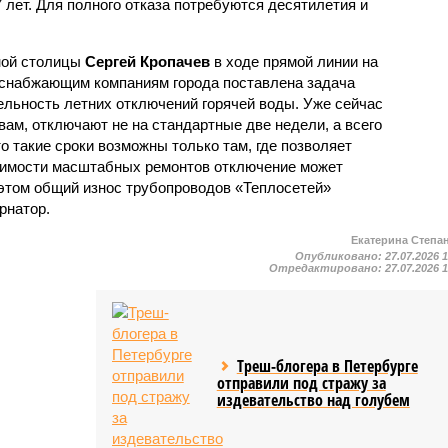
7 лет. Для полного отказа потребуются десятилетия и
ной столицы
Сергей Кропачев
в ходе прямой линии на
оснабжающим компаниям города поставлена задача
льность летних отключений горячей воды. Уже сейчас
овам, отключают не на стандартные две недели, а всего
то такие сроки возможны только там, где позволяет
одимости масштабных ремонтов отключение может
этом общий износ трубопроводов «Теплосетей»
рнатор.
Екатерина Степа
Опубликовано:
27.07.2026 
Отредактировано:
27.07.2026 
Треш-блогера в Петербурге
отправили под стражу за
издевательство над голубем