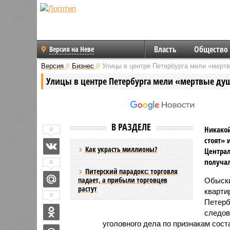
Власть
Общество
Версия на Неве
Версия
//
Бизнес
//
Улицы в центре Петербурга мели «мерт
Улицы в центре Петербурга мели «мертвые ду
В РАЗДЕЛЕ
Никакой
0
стоят» 
Как украсть миллионы?
Централ
получал
0
Питерский парадокс: торговля
падает, а прибыли торговцев
Обыски
растут
кварти
0
Петерб
следов
уголовного дела по признакам сост