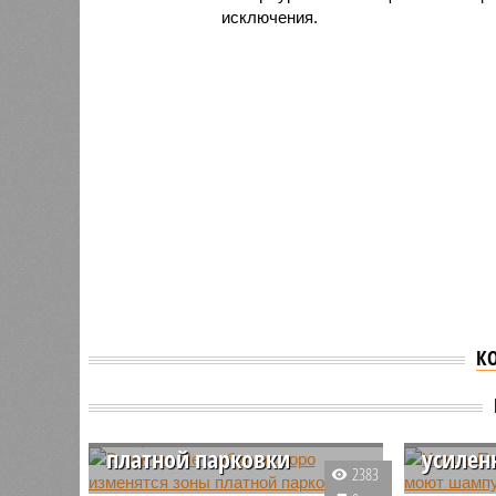
исключения.
К
В центре Петербурга
Улицы 
скоро изменятся зоны
ПМЭФ 
платной парковки
усилен
2383
С 30 августа текущего года
В Северн