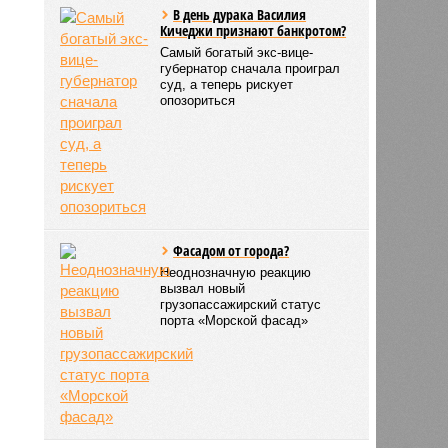
В день дурака Василия
Кичеджи признают банкротом?
Cамый богатый экс-вице-
губернатор сначала проиграл
суд, а теперь рискует
опозориться
Фасадом от города?
Неоднозначную реакцию
вызвал новый
грузопассажирский статус
порта «Морской фасад»