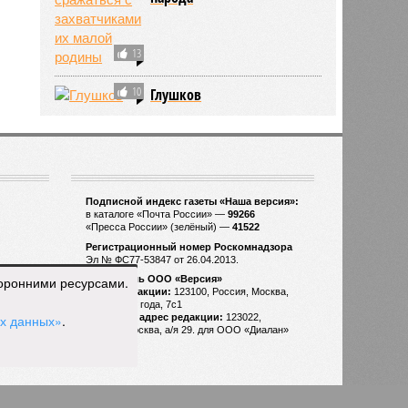
13
10
Глушков
торонними ресурсами.
ых данных»
.