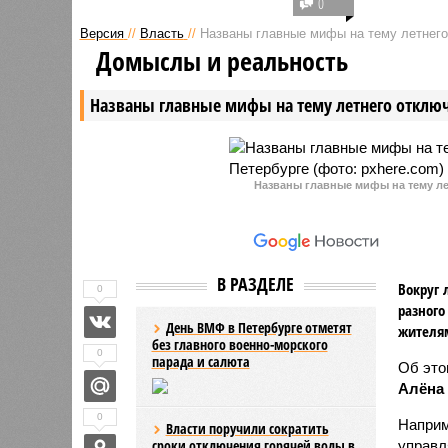
0
ожидается расширение
проведе
Версия
//
Власть
//
Названы главные мифы на тему летнего
парковочного пространства на
организо
Домыслы и реальность
двух улицах Северной столицы.
города. 
Речь, в частности, идет об
коммуна
Названы главные мифы на тему летнего отключ
улицах Ломоносова и
функцион
Ярославской.
повышенн
Названы главные мифы на тему ле
В РАЗДЕЛЕ
Вокруг 
0
разного
День ВМФ в Петербурге отметят
жителя
без главного военно-морского
0
парада и салюта
Об эт
Алёна
0
Наприм
Власти поручили сократить
сроки отключения горячей воды в
управл