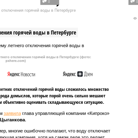
0
ния ПМЭФ-2026
году запланировано масштабное
 отключения горячей воды в Петербурге
вана усиленная уборка
обновление дорожной разметки.
Все экстренные
Согласно утвержденному плану,
льные службы
работы проведут на 1162
ения горячей воды в Петербурге
ируют в режиме
городских улицах.
ой готовности.
тнего отключения горячей воды в Петербурге (фото:
pxhere.com)
летних отключений горячей воды сложилось множество
 рода домыслов, которые порой очень сильно мешают
м объективно оценивать складывающуюся ситуацию.
ом
заявила
глава управляющей компании «Кипроко»
 Цыганкова
.
ер, многие ошибочно полагают, что воду отключает
яющая компания, хотя на самом деле это делает