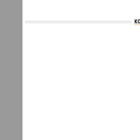
К
Версия
//
Власть
//
В Северной столице готовятся к создан
Не только подземка
В Северной столице готовятся к созданию назе
В Северной столице готовятся 
губернатора 
В РАЗДЕЛЕ
Развити
0
направл
Из Петербурга в Калининград
занимае
планируют запустить морской
0
пассажирский лайнер
Этот п