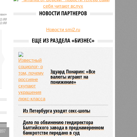
24/07
День ВМФ в Петербурге отметят
без главного военно-морского
НОВОСТИ ПАРТНЕРОВ
еве»
парада и салюта
11:00
23/07
Новую категорию водительских
11:00
прав предложили ввести в
Новости smi2.ru
Петербурге
ЕЩЕ ИЗ РАЗДЕЛА «БИЗНЕС»
Эдуард Понарин: «Все
валюты играют на
понижение»
Из Петербурга уходят секс-шопы
Дело по обвинению гендиректора
Балтийского завода в преднамеренном
2897
банкротстве передано в суд