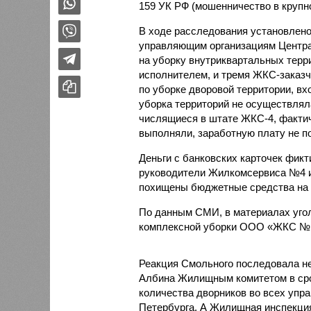
159 УК РФ (мошенничество в крупн
В ходе расследования установлено,
управляющим организациям Центра
на уборку внутриквартальных тер
исполнителем, и тремя ЖКС-заказ
по уборке дворовой территории, в
уборка территорий не осуществлял
числящиеся в штате ЖКС-4, фактич
выполняли, заработную плату не п
Деньги с банковских карточек фик
руководители Жилкомсервиса №4 и
похищены бюджетные средства на 
По данным СМИ, в материалах уго
комплексной уборки ООО «ЖКС № 4
Реакция Смольного последовала не
Албина Жилищным комитетом в срок
количества дворников во всех упр
Петербурга. А Жилищная инспекци