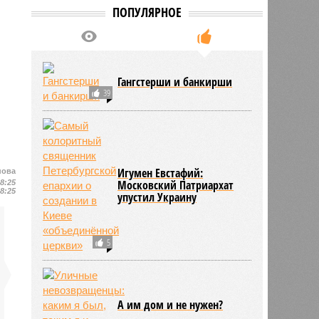
ПОПУЛЯРНОЕ
Гангстерши и банкирши
39
Игумен Евстафий:
нова
Московский Патриархат
18:25
18:25
упустил Украину
5
А им дом и не нужен?