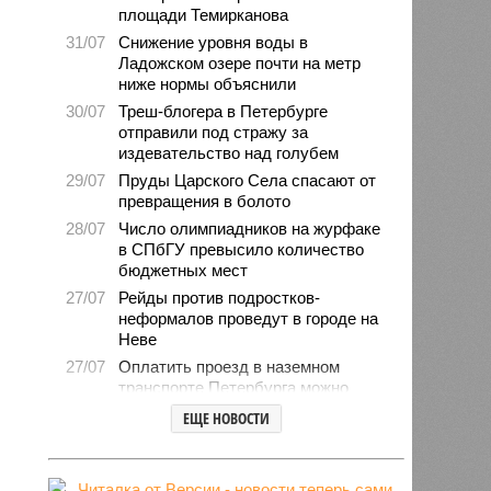
площади Темирканова
31/07
Снижение уровня воды в
Ладожском озере почти на метр
ниже нормы объяснили
30/07
Треш-блогера в Петербурге
отправили под стражу за
издевательство над голубем
29/07
Пруды Царского Села спасают от
превращения в болото
28/07
Число олимпиадников на журфаке
в СПбГУ превысило количество
бюджетных мест
27/07
Рейды против подростков-
неформалов проведут в городе на
Неве
27/07
Оплатить проезд в наземном
транспорте Петербурга можно
будет по геолокации
ЕЩЕ НОВОСТИ
24/07
Власти поручили сократить сроки
отключения горячей воды в
Петербурге