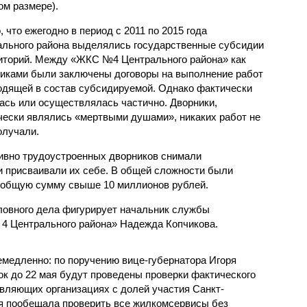
ом размере).
 что ежегодно в период с 2011 по 2015 года
льного района выделялись государственные субсидии
риторий. Между «ЖКС №4 Центрального района» как
чиками были заключены договоры на выполнение работ
ходящей в состав субсидируемой. Однако фактически
ась или осуществлялась частично. Дворники,
ески являлись «мертвыми душами», никаких работ не
олучали.
тивно трудоустроенных дворников снимали
 присваивали их себе. В общей сложности были
общую сумму свыше 10 миллионов рублей.
ловного дела фигурирует начальник службы
 Центрального района» Надежда Копчикова.
медленно: по поручению вице-губернатора Игоря
 до 22 мая будут проведены проверки фактического
авляющих организациях с долей участия Санкт-
я пообещала проверить все жилкомсервисы без