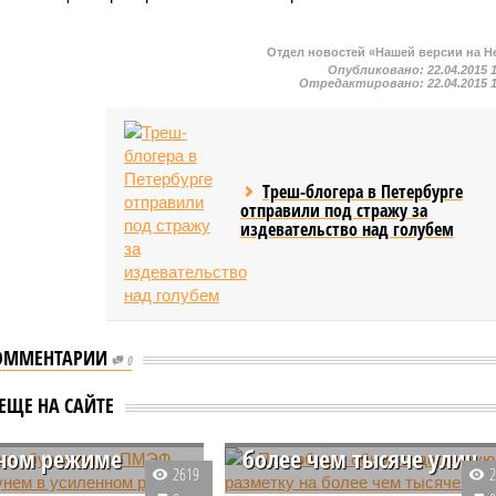
Отдел новостей «Нашей версии на Н
Опубликовано:
22.04.2015 
Отредактировано:
22.04.2015 
Треш-блогера в Петербурге
отправили под стражу за
издевательство над голубем
ОММЕНТАРИИ
0
Петербурга в дни
В Петербурге обновят
ЕЩЕ НА САЙТЕ
моют шампунем в
дорожную разметку на
ном режиме
более чем тысяче улиц
2619
ой столице на время
В Северной столице в текущем