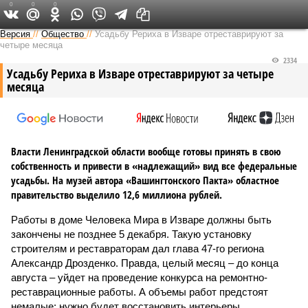
0
0
0
Версия на Неве
Версия
//
Общество
//
Усадьбу Рериха в Изваре отреставрируют за
четыре месяца
2334
Усадьбу Рериха в Изваре отреставрируют за четыре
месяца
Власти Ленинградской области вообще готовы принять в свою
собственность и привести в «надлежащий» вид все федеральные
усадьбы. На музей автора «Вашингтонского Пакта» областное
правительство выделило 12,6 миллиона рублей.
Работы в доме Человека Мира в Изваре должны быть
закончены не позднее 5 декабря. Такую установку
строителям и реставраторам дал глава 47-го региона
Александр Дрозденко. Правда, целый месяц – до конца
августа – уйдет на проведение конкурса на ремонтно-
реставрационные работы. А объемы работ предстоят
немалые: нужно будет восстановить интерьеры