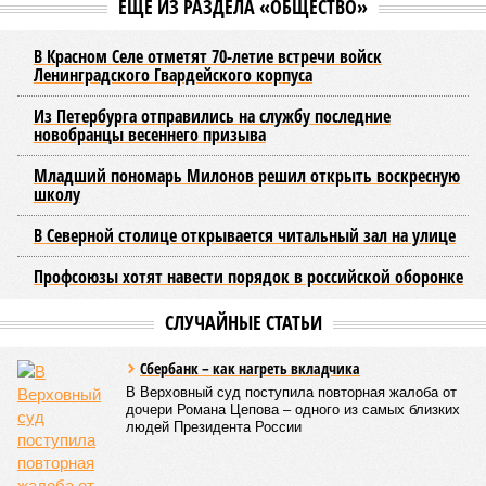
ЕЩЕ ИЗ РАЗДЕЛА «ОБЩЕСТВО»
В Красном Селе отметят 70-летие встречи войск
Ленинградского Гвардейского корпуса
Из Петербурга отправились на службу последние
новобранцы весеннего призыва
Младший пономарь Милонов решил открыть воскресную
школу
В Северной столице открывается читальный зал на улице
Профсоюзы хотят навести порядок в российской оборонке
СЛУЧАЙНЫЕ СТАТЬИ
Сбербанк – как нагреть вкладчика
В Верховный суд поступила повторная жалоба от
дочери Романа Цепова – одного из самых близких
людей Президента России