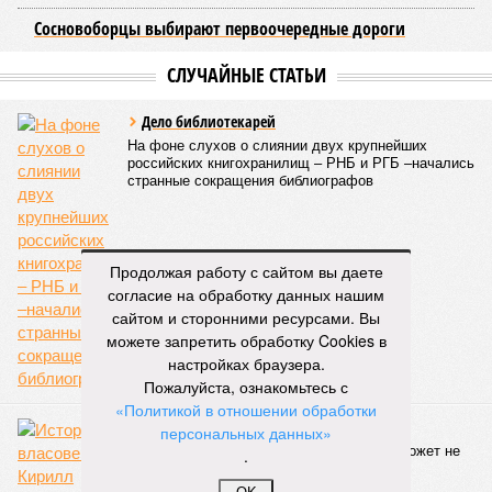
Сосновоборцы выбирают первоочередные дороги
СЛУЧАЙНЫЕ СТАТЬИ
Дело библиотекарей
На фоне слухов о слиянии двух крупнейших
российских книгохранилищ – РНБ и РГБ –начались
странные сокращения библиографов
Продолжая работу с сайтом вы даете
согласие на обработку данных нашим
сайтом и сторонними ресурсами. Вы
можете запретить обработку Cookies в
настройках браузера.
Пожалуйста, ознакомьтесь с
«Политикой в отношении обработки
Спасёт ли ВАК Россию от предателей?
персональных данных»
Историк-власовец Кирилл Александров может не
.
получить степень доктора