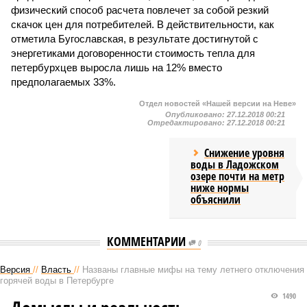
физический способ расчета повлечет за собой резкий
скачок цен для потребителей. В действительности, как
отметила Бугославская, в результате достигнутой с
энергетиками договоренности стоимость тепла для
петербурхцев выросла лишь на 12% вместо
предполагаемых 33%.
Отдел новостей «Нашей версии на Неве»
Опубликовано:
27.12.2018 00:21
Отредактировано:
27.12.2018 00:21
Снижение уровня
воды в Ладожском
озере почти на метр
ниже нормы
объяснили
КОММЕНТАРИИ
0
Версия
//
Власть
//
Названы главные мифы на тему летнего отключения
горячей воды в Петербурге
1490