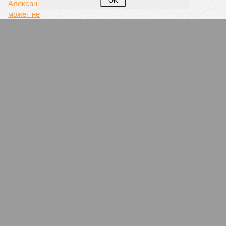
OK
«Волоколамску» здесь не место
Ленинградская область продолжает искать пути
отходов
ПОПУЛЯРНОЕ
Гангстерши и банкирши
39