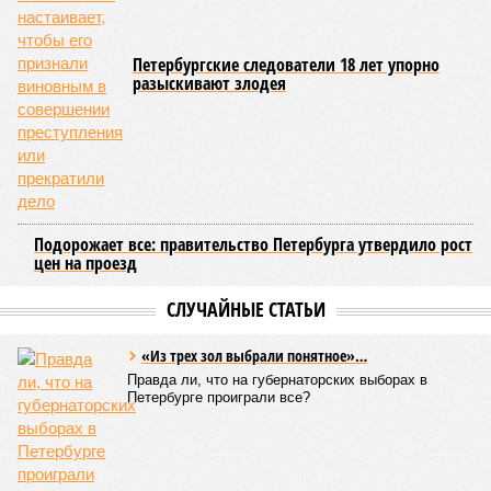
Предполагается, что единый тариф, ориентировочно в
пределах 60–69 рублей за поездку, обеспечит возможность
перевозить около 180 миллионов пассажиров в год.
Запущенное в апреле этого года тактовое движение от
Балтийского вокзала до Гатчины стало шестым
направлением с таким режимом работы. В будние дни в
часы пик поезда на этом маршруте курсируют каждые
тридцать минут. Первое подобное направление,
соединившее Павловск и Витебский вокзал, было открыто
в декабре 2022 года. Тогда РЖД отмечали, что это решение
значительно сократит время ожидания для пассажиров в
часы пик, с планами сократить интервалы до десяти минут.
Екатерина Степанова
Опубликовано:
22.07.2026 18:47
Отредактировано:
22.07.2026 18:47
Треш-блогера в
Петербурге
отправили под
стражу за
издевательство над