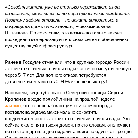
«Сегодня жители уже не столько переживают из-за
начислений, сколько из-за потери привычного комфорта.
Поэтому задача отрасли – не искать виноватых, а
сокращать сроки отключений»,
– резюмировала
Цыганкова. По ее словам, это возможно только за счет
проведения модернизации тепловых сетей и обновлению
существующей инфраструктуры.
Ранее в Госдуме отмечали, что в крупных городах России
летние отключения горячей воды частично могут исчезнуть
через 5–7 лет. Для полного отказа потребуются
десятилетия и замена 70–80% изношенных труб.
Напомним, вице-губернатор Северной столицы
Сергей
Кропачев
в ходе прямой линии на прошлой неделе
заявил
, что теплоснабжающим компаниям города
поставлена задача максимально сократить
продолжительность летних отключений горячей воды. Уже
сейчас около пяти тысяч домой, по его словам, отключают
не на стандартные две недели, а всего на один-четыре дня.
Он пояснил, что такие сроки возможны только там, где