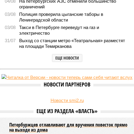
В Северной столице готовятся к созданию наземного
метро
В Северной столице готовятся к созданию наземного метро (фото:
Telegram-канал губернатора Петербурга Александра Беглова)
Развитие Санкт-Петербурга включает в себя несколько ключевых
направлений в сфере транспорта, среди которых особое место
занимает создание системы наземного метро.
Этот проект призван дополнить существующие линии
метрополитена, а также облегчить дорожную обстановку в
городе. Для успешной реализации новой транспортной
системы планируется тесная интеграция пригородных
электричек в городскую транспортную сеть. Это
предполагает создание единой системы тарифов и