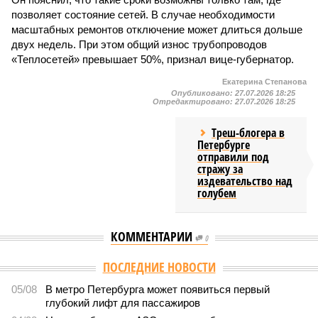
позволяет состояние сетей. В случае необходимости
масштабных ремонтов отключение может длиться дольше
двух недель. При этом общий износ трубопроводов
«Теплосетей» превышает 50%, признал вице-губернатор.
Екатерина Степанова
Опубликовано:
27.07.2026 18:25
Отредактировано:
27.07.2026 18:25
Треш-блогера в
Петербурге
отправили под
стражу за
издевательство над
голубем
КОММЕНТАРИИ
0
Версия
//
Власть
//
В Северной столице готовятся к созданию наземного
метро
2067
Не только подземка