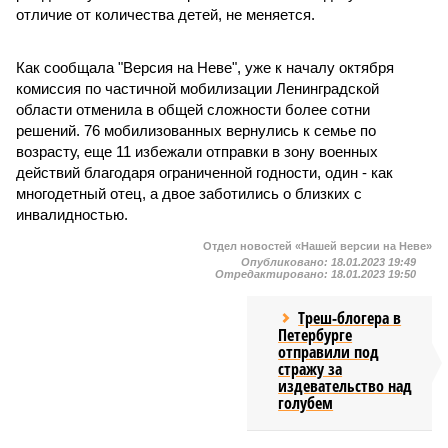
отличие от количества детей, не меняется.
Как сообщала "Версия на Неве", уже к началу октября
комиссия по частичной мобилизации Ленинградской
области отменила в общей сложности более сотни
решений. 76 мобилизованных вернулись к семье по
возрасту, еще 11 избежали отправки в зону военных
действий благодаря ограниченной годности, один - как
многодетный отец, а двое заботились о близких с
инвалидностью.
Отдел новостей «Нашей версии на Неве»
Опубликовано:
18.01.2023 19:49
Отредактировано:
18.01.2023 19:50
Треш-блогера в
Петербурге
отправили под
стражу за
издевательство над
голубем