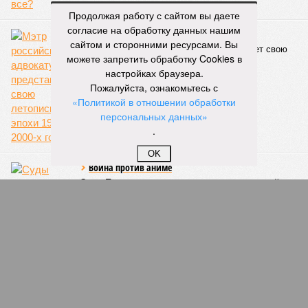
голубем
Продолжая работу с сайтом вы даете
согласие на обработку данных нашим
сайтом и сторонними ресурсами. Вы
КОММЕНТАРИИ
0
можете запретить обработку Cookies в
настройках браузера.
ПОСЛЕДНИЕ НОВОСТИ
Пожалуйста, ознакомьтесь с
«Политикой в отношении обработки
05/08
В метро Петербурга может появиться первый
глубокий лифт для пассажиров
персональных данных»
.
04/08
На петербургских АЗС отменили большинство
ограничений
OK
03/08
Полиция проверила цыганские таборы в
Ленинградской области
03/08
Такси в Петербурге переведут на газ и
электричество
31/07
Выход со станции метро «Театральная» разместят
на площади Темирканова
ЕЩЕ НОВОСТИ