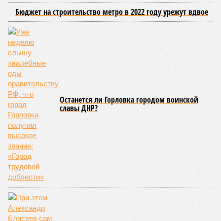
маршрутов, а также согласование расписаний электричек с
городским общественным транспортом.
Председатель Комитета по транспорту Санкт-Петербурга
Денис Минкин
заявил
о приоритетности формирования
основ для будущего наземного метро. По его словам, шаги
в этом направлении уже предпринимаются, начиная с
запуска тактового движения пригородных электричек. В
2025 году такое движение было организовано на пяти
направлениях, а в апреле 2026 года открыли новое
направление от Балтийского вокзала до Гатчины.
Следующим важным этапом станет введение единого
билета, который позволит пассажирам пользоваться
скидками при пересадках между электричками и метро с
помощью карты «Подорожник».
Напомним, законодательное собрание Северной столицы в
ноябре прошлого года одобрило законопроект,
устанавливающий фиксированный тариф на
железнодорожные перевозки в черте города. Этот шаг
рассматривается как фундамент для создания сети
городского электрического наземного метро.