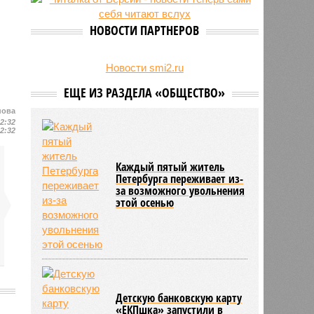
24/07
День ВМФ в Петербурге отметят
без главного военно-морского
НОВОСТИ ПАРТНЕРОВ
парада и салюта
23/07
Новую категорию водительских
прав предложили ввести в
Новости smi2.ru
Петербурге
ЕЩЕ ИЗ РАЗДЕЛА «ОБЩЕСТВО»
нова
12:32
12:32
Каждый пятый житель
Петербурга переживает из-
за возможного увольнения
этой осенью
Детскую банковскую карту
«ЕКПшка» запустили в