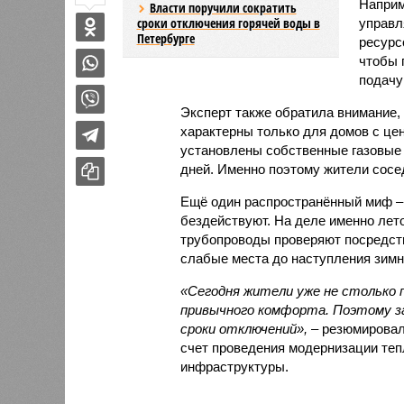
Наприм
Власти поручили сократить
сроки отключения горячей воды в
управл
Петербурге
ресурс
чтобы 
подачу
Эксперт также обратила внимание,
характерны только для домов с це
установлены собственные газовые 
дней. Именно поэтому жители сосе
Ещё один распространённый миф –
бездействуют. На деле именно лет
трубопроводы проверяют посредст
слабые места до наступления зимн
«Сегодня жители уже не столько п
привычного комфорта. Поэтому за
сроки отключений»,
– резюмировал
счет проведения модернизации те
инфраструктуры.