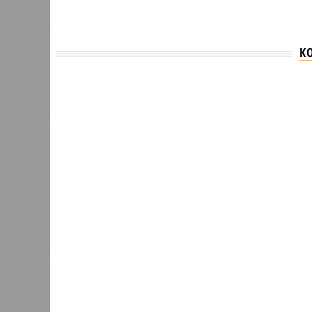
К
Версия
//
Власть
//
В Северной столице готовятся к создан
Не только подземка
В Северной столице готовятся к созданию назе
В Северной столице готовятся 
губернатора 
В РАЗДЕЛЕ
Развити
0
направл
Из Петербурга в Калининград
занимае
планируют запустить морской
0
пассажирский лайнер