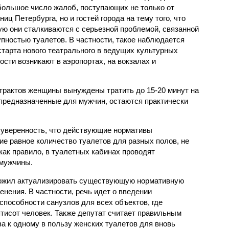
большое число жалоб, поступающих не только от
иц Петербурга, но и гостей города на тему того, что
ую они сталкиваются с серьезной проблемой, связанной
упностью туалетов. В частности, такое наблюдается
старта нового театрального в ведущих культурных
ости возникают в аэропортах, на вокзалах и
нтрактов женщины вынуждены тратить до 15-20 минут на
 предназначенные для мужчин, остаются практически
 уверенность, что действующие нормативы
е равное количество туалетов для разных полов, не
как правило, в туалетных кабинах проводят
 мужчины.
ожил актуализировать существующую нормативную
енения. В частности, речь идет о введении
способности санузлов для всех объектов, где
тисот человек. Также депутат считает правильным
а к одному в пользу женских туалетов для вновь