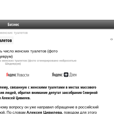
Бизнес
 женских туалетов
алетов
ло женских туалетов (фото сгенерировано нейросетью
Шедеврум)
лему, связанную с женскими туалетами в местах массового
ия людей, обратил внимание депутат заксобрания Северной
 Алексей Цивилев.
ному вопросу он уже направил обращение в российский
ой. По словам
Алексея Цивилева
, поводом для этого