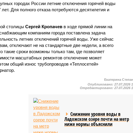
рупных городах России летние отключения горячей воды
7 лет. Для полного отказа потребуются десятилетия и
ной столицы
Сергей Кропачев
в ходе прямой линии на
оснабжающим компаниям города поставлена задача
льность летних отключений горячей воды. Уже сейчас
овам, отключают не на стандартные две недели, а всего
то такие сроки возможны только там, где позволяет
одимости масштабных ремонтов отключение может
этом общий износ трубопроводов «Теплосетей»
рнатор.
Екатерина Степа
Опубликовано:
27.07.2026 
Отредактировано:
27.07.2026 
Снижение уровня воды в
Ладожском озере почти на метр
ниже нормы объяснили