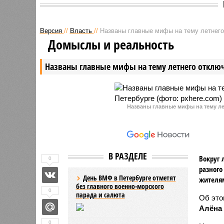
Версия
//
Власть
//
Названы главные мифы на тему летнего
Домыслы и реальность
Названы главные мифы на тему летнего отключ
Названы главные мифы на тему ле
В РАЗДЕЛЕ
Вокруг 
0
разного
День ВМФ в Петербурге отметят
жителя
без главного военно-морского
0
парада и салюта
Об эт
Алёна
0