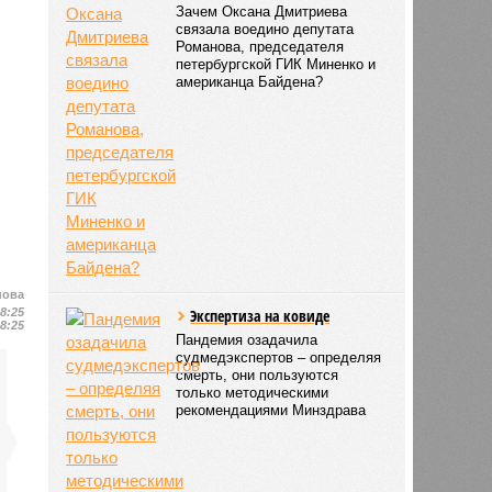
Зачем Оксана Дмитриева
связала воедино депутата
Романова, председателя
петербургской ГИК Миненко и
американца Байдена?
нова
18:25
Экспертиза на ковиде
18:25
Пандемия озадачила
судмедэкспертов – определяя
смерть, они пользуются
только методическими
рекомендациями Минздрава