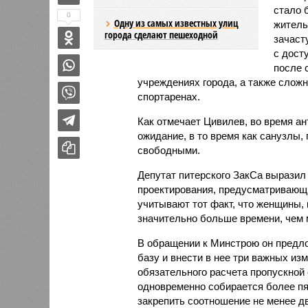
стало 
0
Одну из самых известных улиц
жительн
города сделают пешеходной
зачаст
с дост
после 
учреждениях города, а также сложн
спортаренах.
Как отмечает Цивилев, во время а
ожидание, в то время как санузлы,
свободными.
Депутат питерского ЗакСа выразил
проектирования, предусматривающи
учитывают тот факт, что женщины, 
значительно больше времени, чем
В обращении к Минстрою он предл
базу и внести в нее три важных изм
обязательного расчета пропускной 
одновременно собирается более пя
закрепить соотношение не менее дв