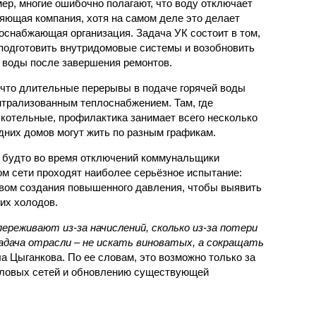
ер, многие ошибочно полагают, что воду отключает
яющая компания, хотя на самом деле это делает
оснабжающая организация. Задача УК состоит в том,
подготовить внутридомовые системы и возобновить
 воды после завершения ремонтов.
 что длительные перерывы в подаче горячей воды
нтрализованным теплоснабжением. Там, где
котельные, профилактика занимает всего несколько
дних домов могут жить по разным графикам.
 будто во время отключений коммунальщики
ом сети проходят наиболее серьёзное испытание:
вом создания повышенного давления, чтобы выявить
их холодов.
ереживают из-за начислений, сколько из-за потери
дача отрасли – не искать виноватых, а сокращать
а Цыганкова. По ее словам, это возможно только за
пловых сетей и обновлению существующей