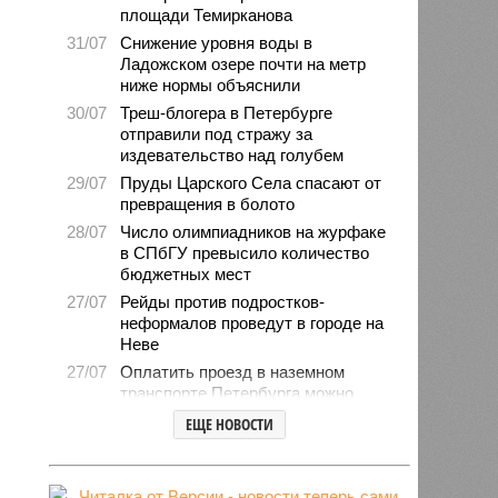
площади Темирканова
31/07
Снижение уровня воды в
Ладожском озере почти на метр
ниже нормы объяснили
30/07
Треш-блогера в Петербурге
отправили под стражу за
издевательство над голубем
29/07
Пруды Царского Села спасают от
превращения в болото
28/07
Число олимпиадников на журфаке
в СПбГУ превысило количество
бюджетных мест
27/07
Рейды против подростков-
неформалов проведут в городе на
Неве
27/07
Оплатить проезд в наземном
транспорте Петербурга можно
будет по геолокации
ЕЩЕ НОВОСТИ
24/07
Власти поручили сократить сроки
отключения горячей воды в
Петербурге