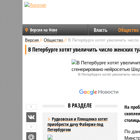
Власть
Общество
Версия на Неве
Версия
//
Общество
//
В Петербурге хотят увеличить число
В Петербурге хотят увеличить число женских ту
В Петербурге хотят увеличить чис
В РАЗДЕЛЕ
На проб
0
скоплен
Рудковская и Плющенко хотят
столицы
приобрести дачу Фаберже под
0
Петербургом
По дан
Минстр