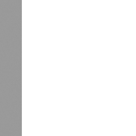
Этот п
метроп
городе
0
систем
электр
создан
соглас
общест
Власти не намерены возвращать
Предсе
самокаты в центр Петербурга
Денис
для бу
направ
тактового движения пригородных эл
организовано на пяти направлениях
Балтийского вокзала до Гатчины. 
билета, который позволит пассажи
электричками и метро с помощью к
Напомним, законодательное собран
одобрило законопроект, устанавл
перевозки в черте города. Этот ша