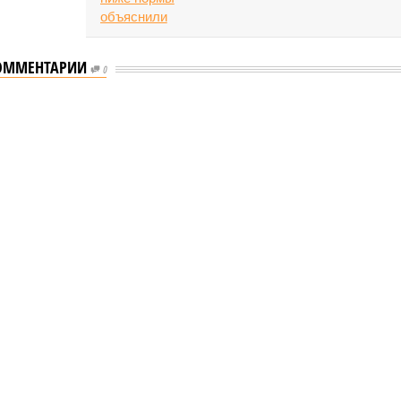
ОММЕНТАРИИ
0
ию наземного метро
много метро
к созданию наземного метро (фото: Telegram-канал
Петербурга Александра Беглова)
е Санкт-Петербурга включает в себя несколько ключевых
ений в сфере транспорта, среди которых особое место
т создание системы наземного метро.