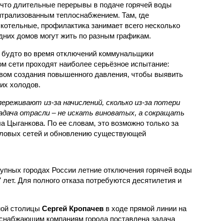
 что длительные перерывы в подаче горячей воды
нтрализованным теплоснабжением. Там, где
котельные, профилактика занимает всего несколько
дних домов могут жить по разным графикам.
 будто во время отключений коммунальщики
ом сети проходят наиболее серьёзное испытание:
вом создания повышенного давления, чтобы выявить
их холодов.
ереживают из-за начислений, сколько из-за потери
дача отрасли – не искать виноватых, а сокращать
а Цыганкова. По ее словам, это возможно только за
пловых сетей и обновлению существующей
рупных городах России летние отключения горячей воды
7 лет. Для полного отказа потребуются десятилетия и
ной столицы
Сергей Кропачев
в ходе прямой линии на
оснабжающим компаниям города поставлена задача