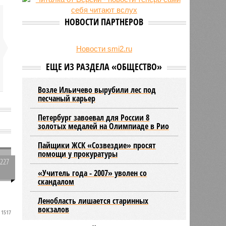
24/07
День ВМФ в Петербурге отметят
без главного военно-морского
НОВОСТИ ПАРТНЕРОВ
парада и салюта
23/07
Новую категорию водительских
прав предложили ввести в
Новости smi2.ru
Петербурге
ЕЩЕ ИЗ РАЗДЕЛА «ОБЩЕСТВО»
Возле Ильичево вырубили лес под
песчаный карьер
Петербург завоевал для России 8
золотых медалей на Олимпиаде в Рио
Пайщики ЖСК «Созвездие» просят
помощи у прокуратуры
1227
«Учитель года - 2007» уволен со
0
скандалом
Ленобласть лишается старинных
вокзалов
1517