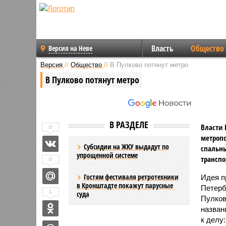
Власть
Общество
Версия на Неве
Версия
//
Общество
//
В Пулково потянут метро
В Пулково потянут метро
В РАЗДЕЛЕ
Власти 
0
метропо
Субсидии на ЖКУ выдадут по
спальны
упрощенной системе
транспо
0
Гостям фестиваля ретротехники
Идея п
в Кронштадте покажут парусные
Петерб
1
суда
Пулков
назван
к делу