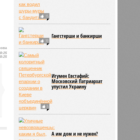
15
Гангстерши и банкирши
39
нова
18:25
18:25
Игумен Евстафий:
Московский Патриархат
упустил Украину
5
А им дом и не нужен?