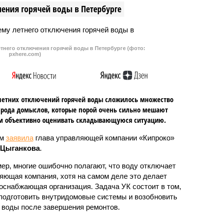
ения горячей воды в Петербурге
(ПМЭФ-2024). В связи с этим в
воздушной гавани усилили меры
безопасности.
тнего отключения горячей воды в Петербурге (фото:
pxhere.com)
летних отключений горячей воды сложилось множество
 рода домыслов, которые порой очень сильно мешают
м объективно оценивать складывающуюся ситуацию.
ом
заявила
глава управляющей компании «Кипроко»
 Цыганкова
.
ер, многие ошибочно полагают, что воду отключает
яющая компания, хотя на самом деле это делает
оснабжающая организация. Задача УК состоит в том,
подготовить внутридомовые системы и возобновить
 воды после завершения ремонтов.