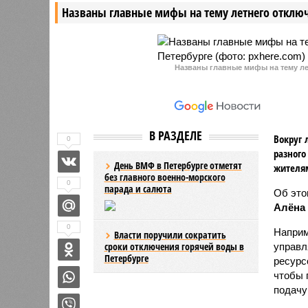
Названы главные мифы на тему летнего отключ
дальнейшего продления до
«Экспофорума», Царского Села
и технологических зон.
Названы главные мифы на тему ле
В РАЗДЕЛЕ
Вокруг 
0
разного
День ВМФ в Петербурге отметят
жителя
без главного военно-морского
0
парада и салюта
Об эт
Алёна
0
Наприм
Власти поручили сократить
сроки отключения горячей воды в
управл
Петербурге
ресурс
чтобы 
подачу