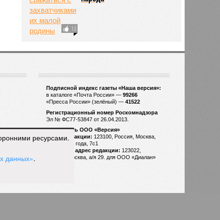
13
торонними ресурсами.
ых данных»
.