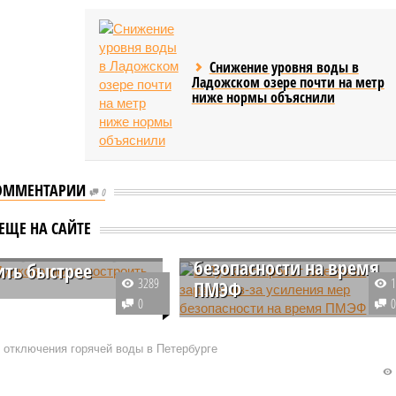
Снижение уровня воды в
Ладожском озере почти на метр
ниже нормы объяснили
ОММЕНТАРИИ
0
В Пулково просят
выезжать заранее из-за
ЕЩЕ НА САЙТЕ
усиления мер
к Пулково могут
безопасности на время
ить быстрее
3289
ПМЭФ
г сможет значительно
0
построить метро, в том
В Санкт-Петербургском
 аэропорта Пулково и
аэропорту Пулково проходит
 отключения горячей воды в Петербурге
ума, если городу
подготовка к принятию
получить на эти цели
участников международного
ное софинансирование.
экономического форума