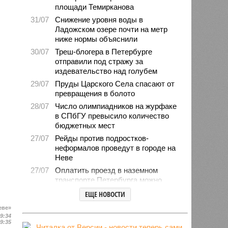
площади Темирканова
31/07
Снижение уровня воды в
Ладожском озере почти на метр
ниже нормы объяснили
30/07
Треш-блогера в Петербурге
отправили под стражу за
издевательство над голубем
29/07
Пруды Царского Села спасают от
превращения в болото
28/07
Число олимпиадников на журфаке
в СПбГУ превысило количество
бюджетных мест
27/07
Рейды против подростков-
неформалов проведут в городе на
Неве
27/07
Оплатить проезд в наземном
транспорте Петербурга можно
будет по геолокации
ЕЩЕ НОВОСТИ
24/07
Власти поручили сократить сроки
еве»
отключения горячей воды в
09:34
Петербурге
09:35