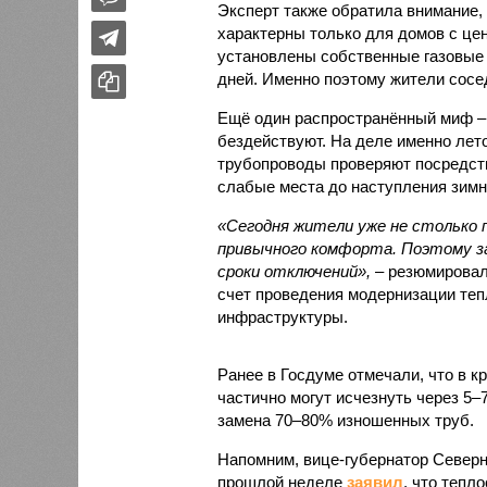
Эксперт также обратила внимание,
характерны только для домов с це
установлены собственные газовые 
дней. Именно поэтому жители сосе
Ещё один распространённый миф –
бездействуют. На деле именно лет
трубопроводы проверяют посредст
слабые места до наступления зимн
«Сегодня жители уже не столько п
привычного комфорта. Поэтому за
сроки отключений»,
– резюмировал
счет проведения модернизации те
инфраструктуры.
Ранее в Госдуме отмечали, что в к
частично могут исчезнуть через 5–
замена 70–80% изношенных труб.
Напомним, вице-губернатор Север
прошлой неделе
заявил
, что тепл