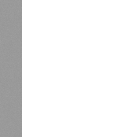
Версия
//
Власть
//
В Северной столице готовятся к создан
Не только подземка
В Северной столице готовятся к созданию назе
В Северной столице готовятся 
губернатора 
В РАЗДЕЛЕ
Развити
0
направл
Из Петербурга в Калининград
занимае
планируют запустить морской
0
пассажирский лайнер
Этот п
метроп
городе
0
Власти не намерены возвращать
систем
самокаты в центр Петербурга
электр
создан