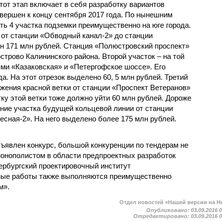
тот этап включает в себя разработку вариантов
авершен к концу сентября 2017 года. По нынешним
ть 4 участка подземки преимущественно на юге города.
 от станции «Обводный канал-2» до станции
н 171 млн рублей. Станция «Полюстровский проспект»
трово Калининского района. Второй участок – на той
ми «Казаковская» и «Петергофское шоссе». Его
а. На этот отрезок выделено 60, 5 млн рублей. Третий
жения красной ветки от станции «Проспект Ветеранов»
ку этой ветки тоже должно уйти 60 млн рублей. Дороже
ние участка будущей кольцевой линии от станции
есная-2». На него выделено более 175 млн рублей.
бъявлен конкурс, большой конкуренции по тендерам не
онополистом в области предпроектных разработок
ербургский проектировочный институт
ные работы также выполняются преимущественно
м».
Отдел новостей «Нашей версии на Н
Опубликовано:
03.09.2016 
Отредактировано:
03.09.2016 