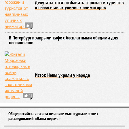
04/08
На петербургских АЗС отменили большинство
ограничений
ЕЩЕ НОВОСТИ
НОВОСТИ ПАРТНЕРОВ
Новости smi2.ru
СЛУЧАЙНЫЕ СТАТЬИ
Литературу ХХI века будут изучать по «Нацбесту»
25 мая пройдёт очередная церемония вручения
независимой книжной премии