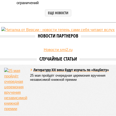
В текущем году в высшие учебные заведения Петербурга по
специальной квоте для участников СВО и их детей зачислено
свыше 3,4 тысячи студентов, что значительно превышает
прошлогодние показатели.
Примечательно, что значительная часть из них получила
бюджетные места без вступительных испытаний, а те, кто
сдавал ЕГЭ, показали минимально необходимые
результаты. Анализ приказов о зачислении, проведенный
изданием «Фонтанка»,
выявил
популярные направления и
объемы приема по данной категории.
Данная квота была введена четыре года назад, заменив
собой ранее существовавшую особую льготу для детей-
инвалидов и сирот, которые поступали по упрощенной
процедуре с более низкими проходными баллами.
Военнослужащие и их дети были выделены в отдельную
группу. Ежегодно для них, как и для целевиков и