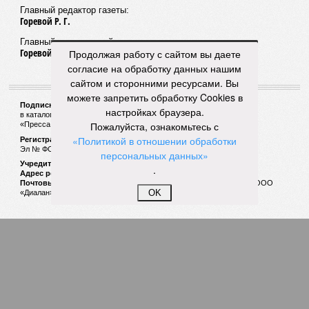
Искали десять лет
Петербурженка узнала в электрике серийного
Продолжая работу с сайтом вы даете
насильника и убийцу
согласие на обработку данных нашим
сайтом и сторонними ресурсами. Вы
можете запретить обработку Cookies в
настройках браузера.
Пожалуйста, ознакомьтесь с
«Политикой в отношении обработки
Похоронная реформа: союз бандерши и Лампаса?
персональных данных»
В Ленобласти решили зачистить муниципальные
специализированные службы, негласно потакая
.
незаконным могильщикам Лигиным
OK