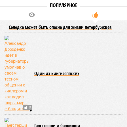
основанным на открытых данных, в 44 вузах города по
данной квоте было зачислено 3383 человека, что на 40%
больше, чем годом ранее.
Лидером по зачислению по отдельной квоте вновь стал
Политех, где эти студенты заняли около 10% от общего
числа бюджетных мест, причем 132 человека поступили
без экзаменов. В СПбГУ по квоте зачислено 339 человек,
из них 164 без вступительных испытаний. Для сравнения,
по олимпиадам было зачислено 292 человека, а по особой
квоте для сирот и инвалидов – чуть более сотни.
Стоит отметить,что отдельная квота показала низкую
востребованность в творческих вузах и филиалах
столичных университетов. Обращает на себя внимание и
тот факт, что большинство поступивших по данной квоте
продемонстрировали достойные результаты на ЕГЭ, и
многие из них имели шансы на поступление по общему
конкурсу на менее популярные программы. В списках были
и студенты с высокими баллами, поступившие в
различные университеты.
Екатерина Степанова