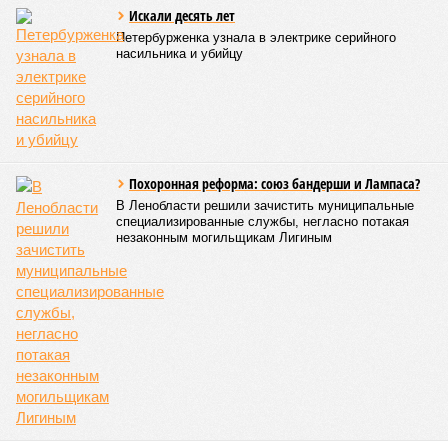
льготников, резервируется 10% бюджетных мест по всем
специальностям. Неосвоенные места к концу
приоритетного этапа зачисления передаются на общий
конкурс.
В 2025 году условия квоты были расширены, включив
детей военнослужащих, участвующих в боевых действиях,
в том числе на приграничных территориях. Порядок
распределения мест изменился в 2026 году: теперь
университеты получили возможность перераспределять
места между льготными категориями. Если количество
заявок на целевое обучение оказывалось меньше
выделенных мест, остаток мог быть направлен на
отдельную квоту. Ранее незаполненные места
автоматически переходили в общий конкурс, но теперь они
в первую очередь предлагаются участникам СВО и их
детям.
В 2023 году по квоте для военнослужащих и их детей было
зачислено 644 человека, в 2024 году – 1252, а в 2025 году –
более 2400. В этом году, по подсчетам «Фонтанки»,