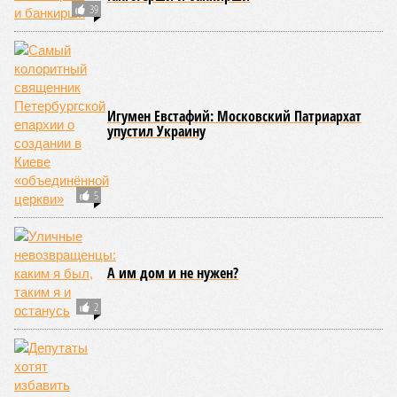
Опубликовано:
07.08.2026 19:20
Отредактировано:
07.08.2026 19:20
Петербурские
врачи завершили
оперативное
лечение девочки из
США с «маской
Бэтмена»
КОММЕНТАРИИ
0
ПОСЛЕДНИЕ НОВОСТИ
17:48
Петербурские врачи завершили оперативное
лечение девочки из США с «маской Бэтмена»
16:03
Срок ремонта на внешнем кольце КАД продлили до
середины ноября
06/08
Названы самые популярные специальности у
абитуриентов в Ленинградской области
05/08
В метро Петербурга может появиться первый
глубокий лифт для пассажиров