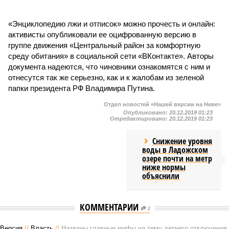
«Энциклопедию лжи и отписок» можно прочесть и онлайн:
активисты опубликовали ее оцифрованную версию в
группе движения «Центральный район за комфортную
среду обитания» в социальной сети «ВКонтакте». Авторы
документа надеются, что чиновники ознакомятся с ним и
отнесутся так же серьезно, как и к жалобам из зеленой
папки президента РФ Владимира Путина.
Отдел новостей «Нашей версии на Неве»
Опубликовано:
20.12.2019 01:23
Отредактировано:
20.12.2019 01:23
Снижение уровня
воды в Ладожском
озере почти на метр
ниже нормы
объяснили
КОММЕНТАРИИ
0
Версия
//
Власть
//
Названы главные мифы на тему летнего отключения