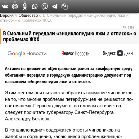
1
0
0
Версия на Неве
Версия
//
Общество
//
В Смольный передали «энциклопедию лжи и
отписок» о проблемах ЖКХ
6165
В Смольный передали «энциклопедию лжи и отписок» о
проблемах ЖКХ
Активисты движения «Центральный район за комфортную среду
обитания» передали в городскую администрацию документ под
названием «Энциклопедия лжи и отписок».
Этим жестом они пытаются обратить внимание чиновников
на то, что многие проблемы петербуржцев не решаются по-
настоящему. Первым документ, по словам активистов,
следует прочитать губернатору Санкт-Петербурга
Александру Беглову.
В «энциклопедии» содержатся ответы чиновников на
жалобы и обращения, касающиеся проблем жилищно-