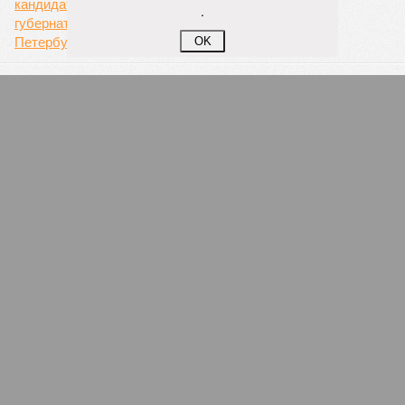
.
Запущенное в апреле этого года тактовое движение от
OK
Балтийского вокзала до Гатчины стало шестым
направлением с таким режимом работы. В будние дни в
часы пик поезда на этом маршруте курсируют каждые
тридцать минут. Первое подобное направление,
соединившее Павловск и Витебский вокзал, было открыто
в декабре 2022 года. Тогда РЖД отмечали, что это решение
значительно сократит время ожидания для пассажиров в
часы пик, с планами сократить интервалы до десяти минут.
Екатерина Степанова
Опубликовано:
22.07.2026 18:47
Отредактировано:
22.07.2026 18:47
Снижение уровня
воды в Ладожском
озере почти на метр
ниже нормы
объяснили
КОММЕНТАРИИ
0