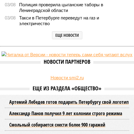
В Северной столице готовятся к созданию наземного метро (фото:
Telegram-канал губернатора Петербурга Александра Беглова)
Развитие Санкт-Петербурга включает в себя несколько ключевых
направлений в сфере транспорта, среди которых особое место
занимает создание системы наземного метро.
Этот проект призван дополнить существующие линии
метрополитена, а также облегчить дорожную обстановку в
городе. Для успешной реализации новой транспортной
системы планируется тесная интеграция пригородных
электричек в городскую транспортную сеть. Это
предполагает создание единой системы тарифов и
маршрутов, а также согласование расписаний электричек с
городским общественным транспортом.
Председатель Комитета по транспорту Санкт-Петербурга