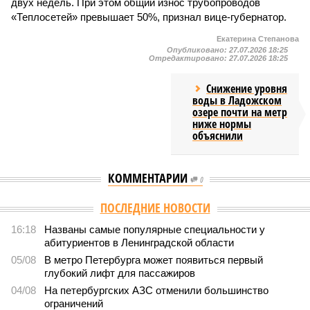
двух недель. При этом общий износ трубопроводов
«Теплосетей» превышает 50%, признал вице-губернатор.
Екатерина Степанова
Опубликовано:
27.07.2026 18:25
Отредактировано:
27.07.2026 18:25
Снижение уровня
воды в Ладожском
озере почти на метр
ниже нормы
объяснили
КОММЕНТАРИИ
0
Версия
//
Власть
//
В Северной столице готовятся к созданию наземного
метро
2096
Не только подземка
В Северной столице готовятся к созданию наземного
метро