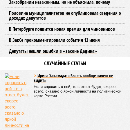
предполагает создание единой системы тарифов и
маршрутов, а также согласование расписаний электричек с
городским общественным транспортом.
Председатель Комитета по транспорту Санкт-Петербурга
Денис Минкин
заявил
о приоритетности формирования
основ для будущего наземного метро. По его словам, шаги
в этом направлении уже предпринимаются, начиная с
запуска тактового движения пригородных электричек. В
2025 году такое движение было организовано на пяти
направлениях, а в апреле 2026 года открыли новое
направление от Балтийского вокзала до Гатчины.
Следующим важным этапом станет введение единого
билета, который позволит пассажирам пользоваться
скидками при пересадках между электричками и метро с
помощью карты «Подорожник».
Напомним, законодательное собрание Северной столицы в
ноябре прошлого года одобрило законопроект,
устанавливающий фиксированный тариф на
железнодорожные перевозки в черте города. Этот шаг
рассматривается как фундамент для создания сети