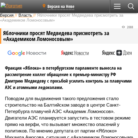
Версия на Неве
Версия
//
Власть
//
Яблочники просят Медведева присмотреть за
«Академиком Ломоносовым»
2088
Яблочники просят Медведева присмотреть за
«Академиком Ломоносовым»
Фракция «Яблока» в петербургском парламенте вынесла на
рассмотрение коллег обращение к премьер-министру РФ
Дмитрию Медведеву с просьбой усилить контроль за плавучими
АЭС и атомными ледоколами.
Поводом для выдвижения такого предложения стало
строительство на Балтийском заводе в центре Санкт-
Петербурга плавучей АЭС «Академик Ломоносов».
Двигатели АЭС планируется запустить в тестовом режиме
прямо на верфи, что вызывает множество опасений у
политиков. По мнению депутата от партии «Яблоко»
Михаила Амосова, ситуация с «Академиком Ломоносовым»