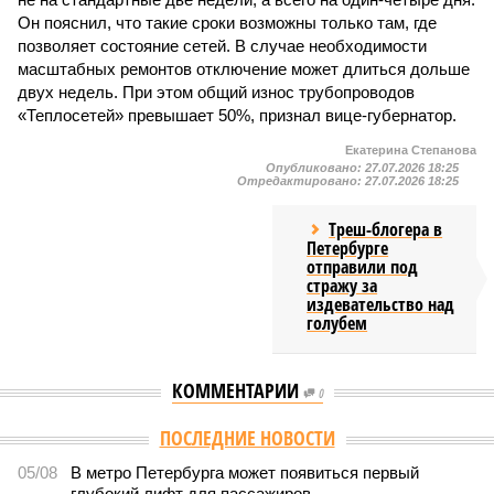
Он пояснил, что такие сроки возможны только там, где
позволяет состояние сетей. В случае необходимости
масштабных ремонтов отключение может длиться дольше
двух недель. При этом общий износ трубопроводов
«Теплосетей» превышает 50%, признал вице-губернатор.
Екатерина Степанова
Опубликовано:
27.07.2026 18:25
Отредактировано:
27.07.2026 18:25
Треш-блогера в
Петербурге
отправили под
стражу за
издевательство над
голубем
КОММЕНТАРИИ
0
Версия
//
Власть
//
В Северной столице готовятся к созданию наземного
метро
2035