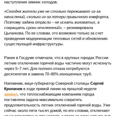
наступления зимних холодов.
«Сегодня жители уже не столько переживают из-за
начислений, сколько из-за потери привычного комфорта.
Поэтому задача отрасли – не искать виноватых, а
сокращать сроки отключений»,
– резюмировала
Цыганкова. По ее словам, это возможно только за счет
проведения модернизации тепловых сетей и обновлению
существующей инфраструктуры.
Ранее в Госдуме отмечали, что в крупных городах России
летние отключения горячей воды частично могут исчезнуть
через 5–7 лет. Для полного отказа потребуются
десятилетия и замена 70–80% изношенных труб.
Напомним, вице-губернатор Северной столицы
Сергей
Кропачев
в ходе прямой линии на прошлой неделе
заявил
, что теплоснабжающим компаниям города
поставлена задача максимально сократить
продолжительность летних отключений горячей воды. Уже
сейчас около пяти тысяч домой, по его словам, отключают
не на стандартные две недели, а всего на один-четыре дня.