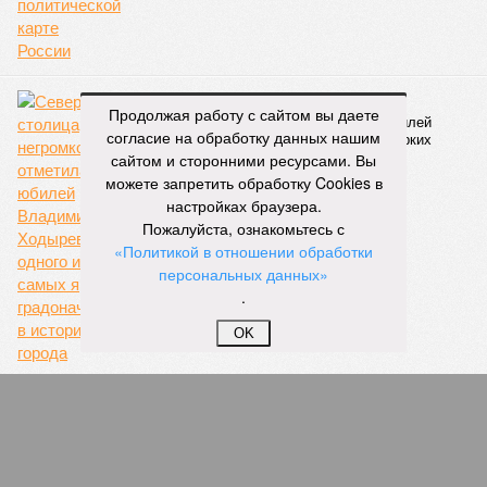
городского электрического наземного метро.
Предполагается, что единый тариф, ориентировочно в
пределах 60–69 рублей за поездку, обеспечит возможность
перевозить около 180 миллионов пассажиров в год.
Продолжая работу с сайтом вы даете
Запущенное в апреле этого года тактовое движение от
согласие на обработку данных нашим
Балтийского вокзала до Гатчины стало шестым
сайтом и сторонними ресурсами. Вы
направлением с таким режимом работы. В будние дни в
можете запретить обработку Cookies в
часы пик поезда на этом маршруте курсируют каждые
настройках браузера.
тридцать минут. Первое подобное направление,
Пожалуйста, ознакомьтесь с
соединившее Павловск и Витебский вокзал, было открыто
«Политикой в отношении обработки
в декабре 2022 года. Тогда РЖД отмечали, что это решение
персональных данных»
значительно сократит время ожидания для пассажиров в
.
часы пик, с планами сократить интервалы до десяти минут.
OK
Екатерина Степанова
Опубликовано:
22.07.2026 18:47
Отредактировано:
22.07.2026 18:47
Треш-блогера в
Петербурге
отправили под
стражу за