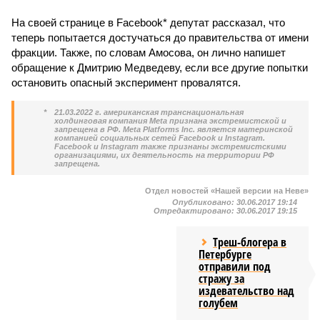
На своей странице в Facebook* депутат рассказал, что
теперь попытается достучаться до правительства от имени
фракции. Также, по словам Амосова, он лично напишет
обращение к Дмитрию Медведеву, если все другие попытки
остановить опасный эксперимент провалятся.
*
21.03.2022 г. американская транснациональная
холдинговая компания Meta признана экстремистской и
запрещена в РФ. Meta Platforms Inc. является материнской
компанией социальных сетей Facebook и Instagram.
Facebook и Instagram также признаны экстремистскими
организациями, их деятельность на территории РФ
запрещена.
Отдел новостей «Нашей версии на Неве»
Опубликовано:
30.06.2017 19:14
Отредактировано:
30.06.2017 19:15
Треш-блогера в
Петербурге
отправили под
стражу за
издевательство над
голубем