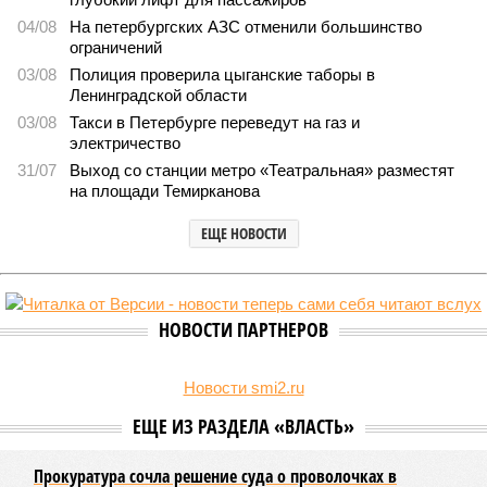
Не только подземка
В Северной столице готовятся к созданию наземного
метро
В Северной столице готовятся к созданию наземного метро (фото:
Telegram-канал губернатора Петербурга Александра Беглова)
Развитие Санкт-Петербурга включает в себя несколько ключевых
направлений в сфере транспорта, среди которых особое место
занимает создание системы наземного метро.
Этот проект призван дополнить существующие линии
метрополитена, а также облегчить дорожную обстановку в
городе. Для успешной реализации новой транспортной
системы планируется тесная интеграция пригородных
электричек в городскую транспортную сеть. Это