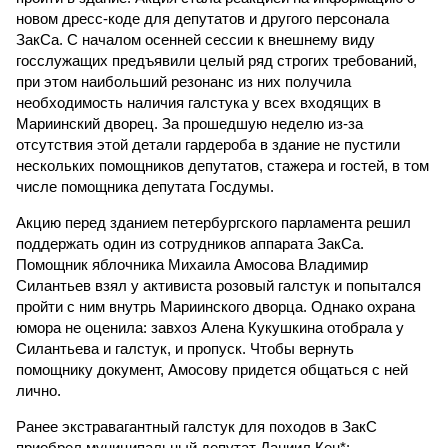
новом дресс-коде для депутатов и другого персонала
ЗакСа. С началом осенней сессии к внешнему виду
госслужащих предъявили целый ряд строгих требований,
при этом наибольший резонанс из них получила
необходимость наличия галстука у всех входящих в
Мариинский дворец. За прошедшую неделю из-за
отсутствия этой детали гардероба в здание не пустили
нескольких помощников депутатов, стажера и гостей, в том
числе помощника депутата Госдумы.
Акцию перед зданием петербургского парламента решил
поддержать один из сотрудников аппарата ЗакСа.
Помощник яблочника Михаила Амосова Владимир
Силантьев взял у активиста розовый галстук и попытался
пройти с ним внутрь Мариинского дворца. Однако охрана
юмора не оценила: завхоз Алена Кукушкина отобрала у
Силантьева и галстук, и пропуск. Чтобы вернуть
помощнику документ, Амосову придется общаться с ней
лично.
Ранее экстравагантный галстук для походов в ЗакС
приобрел муниципальный депутат Даниил Кен*: