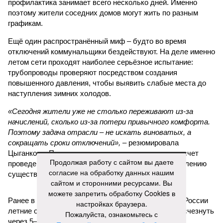
профилактика занимает всего несколько дней. Именно
поэтому жители соседних домов могут жить по разным
графикам.
Ещё один распространённый миф – будто во время
отключений коммунальщики бездействуют. На деле именно
летом сети проходят наиболее серьёзное испытание:
трубопроводы проверяют посредством создания
повышенного давления, чтобы выявить слабые места до
наступления зимних холодов.
«Сегодня жители уже не столько переживают из-за
начислений, сколько из-за потери привычного комфорта.
Поэтому задача отрасли – не искать виноватых, а
сокращать сроки отключений»,
– резюмировала
Цыганкова. По ее словам, это возможно только за счет
Продолжая работу с сайтом вы даете
проведения модернизации тепловых сетей и обновлению
согласие на обработку данных нашим
существующей инфраструктуры.
сайтом и сторонними ресурсами. Вы
можете запретить обработку Cookies в
Ранее в Госдуме отмечали, что в крупных городах России
настройках браузера.
летние отключения горячей воды частично могут исчезнуть
Пожалуйста, ознакомьтесь с
через 5–7 лет. Для полного отказа потребуются