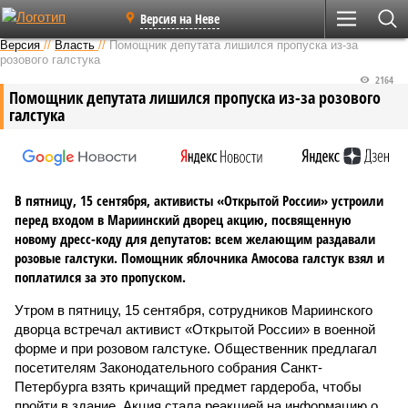
Версия на Неве
Версия
//
Власть
//
Помощник депутата лишился пропуска из-за
розового галстука
2164
Помощник депутата лишился пропуска из-за розового
галстука
В пятницу, 15 сентября, активисты «Открытой России» устроили
перед входом в Мариинский дворец акцию, посвященную
новому дресс-коду для депутатов: всем желающим раздавали
розовые галстуки. Помощник яблочника Амосова галстук взял и
поплатился за это пропуском.
Утром в пятницу, 15 сентября, сотрудников Мариинского
дворца встречал активист «Открытой России» в военной
форме и при розовом галстуке. Общественник предлагал
посетителям Законодательного собрания Санкт-
Петербурга взять кричащий предмет гардероба, чтобы
пройти в здание. Акция стала реакцией на информацию о