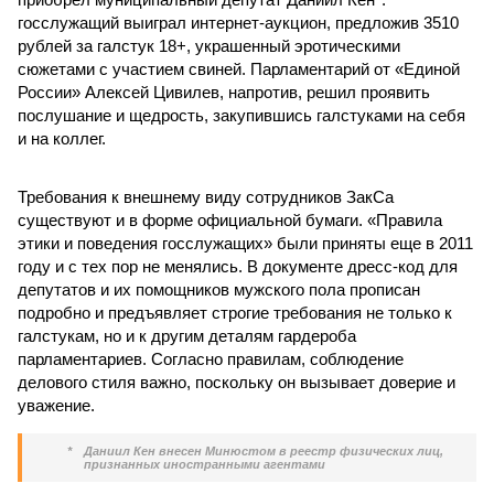
госслужащий выиграл интернет-аукцион, предложив 3510
рублей за галстук 18+, украшенный эротическими
сюжетами с участием свиней. Парламентарий от «Единой
России» Алексей Цивилев, напротив, решил проявить
послушание и щедрость, закупившись галстуками на себя
и на коллег.
Требования к внешнему виду сотрудников ЗакСа
существуют и в форме официальной бумаги. «Правила
этики и поведения госслужащих» были приняты еще в 2011
году и с тех пор не менялись. В документе дресс-код для
депутатов и их помощников мужского пола прописан
подробно и предъявляет строгие требования не только к
галстукам, но и к другим деталям гардероба
парламентариев. Согласно правилам, соблюдение
делового стиля важно, поскольку он вызывает доверие и
уважение.
*
Даниил Кен внесен Минюстом в реестр физических лиц,
признанных иностранными агентами