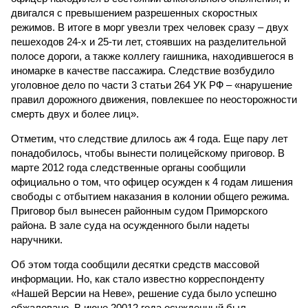
двигался с превышением разрешенных скоростных
режимов. В итоге в морг увезли трех человек сразу – двух
пешеходов 24-х и 25-ти лет, стоявших на разделительной
полосе дороги, а также коллегу гаишника, находившегося в
иномарке в качестве пассажира. Следствие возбудило
уголовное дело по части 3 статьи 264 УК РФ – «нарушение
правил дорожного движения, повлекшее по неосторожности
смерть двух и более лиц».
Отметим, что следствие длилось аж 4 года. Еще пару лет
понадобилось, чтобы вынести полицейскому приговор. В
марте 2012 года следственные органы сообщили
официально о том, что офицер осужден к 4 годам лишения
свободы с отбытием наказания в колонии общего режима.
Приговор был вынесен районным судом Приморского
района. В зале суда на осужденного были надеты
наручники.
Об этом тогда сообщили десятки средств массовой
информации. Но, как стало известно корреспонденту
«Нашей Версии на Неве», решение суда было успешно
обжаловано. В июне 20012 года осужденный был