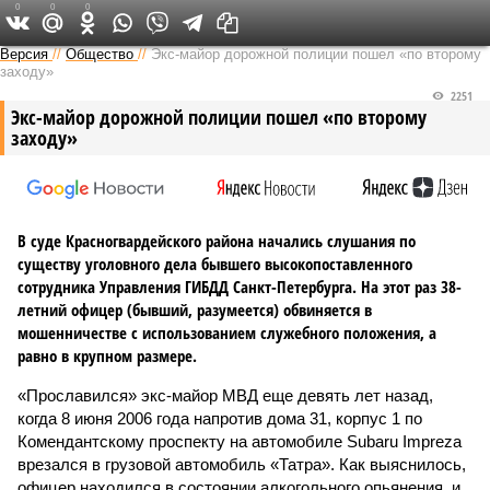
0
0
0
Версия на Неве
Версия
//
Общество
//
Экс-майор дорожной полиции пошел «по второму
заходу»
2251
Экс-майор дорожной полиции пошел «по второму
заходу»
В суде Красногвардейского района начались слушания по
существу уголовного дела бывшего высокопоставленного
сотрудника Управления ГИБДД Санкт-Петербурга. На этот раз 38-
летний офицер (бывший, разумеется) обвиняется в
мошенничестве с использованием служебного положения, а
равно в крупном размере.
«Прославился» экс-майор МВД еще девять лет назад,
когда 8 июня 2006 года напротив дома 31, корпус 1 по
Комендантскому проспекту на автомобиле Subaru Impreza
врезался в грузовой автомобиль «Татра». Как выяснилось,
офицер находился в состоянии алкогольного опьянения, и