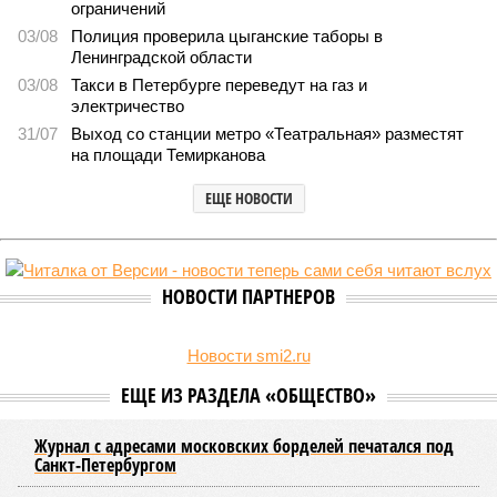
В Северной столице готовятся к созданию наземного
метро
В Северной столице готовятся к созданию наземного метро (фото:
Telegram-канал губернатора Петербурга Александра Беглова)
Развитие Санкт-Петербурга включает в себя несколько ключевых
направлений в сфере транспорта, среди которых особое место
занимает создание системы наземного метро.
Этот проект призван дополнить существующие линии
метрополитена, а также облегчить дорожную обстановку в
городе. Для успешной реализации новой транспортной
системы планируется тесная интеграция пригородных
электричек в городскую транспортную сеть. Это
предполагает создание единой системы тарифов и
маршрутов, а также согласование расписаний электричек с