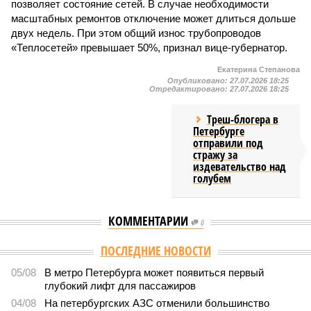
позволяет состояние сетей. В случае необходимости
масштабных ремонтов отключение может длиться дольше
двух недель. При этом общий износ трубопроводов
«Теплосетей» превышает 50%, признал вице-губернатор.
Екатерина Степанова
Опубликовано:
27.07.2026 18:25
Отредактировано:
27.07.2026 18:25
Треш-блогера в
Петербурге
отправили под
стражу за
издевательство над
голубем
КОММЕНТАРИИ
0
Версия
//
Власть
//
В Северной столице готовятся к созданию наземного
метро
2021
Не только подземка