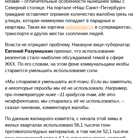
ногами – отличительные особенности нынешней зимы с
Северной столице. На портале «Наш Санкт–Петербург»
граждане оставляют огромное количество жалобна грязь на
улицах, которая неминуемо попадает в парадные и
квартиры. Такая же картина
наблюдается
в супермаркетах,
транспорте и других местах скопления людей.
Власти не отрицают проблему. Накануне вице–губернатор
Евгений Разумишкин
признал, что использование
реагентов стало наиболее обсуждаемой темой в сфере
ЖКХ. По его словам, на этом фоне коммунальщики якобы
стараются уменьшить использование соли.
«Мы стараемся уменьшать всё-таки. Если вы заметили,
в некоторые периоды мы её не использовали. Например,
при температуре ниже –11 градусов там, где это
неэффективно, мы старались её не использовать»
, –
сказал чиновник, комментируя жалобы.
По данным жилищного комитета, с начала этой зимы в
жилых кварталах использовано 56,1 тысячи тонн
противогололёдных материалов, в том числе 52,1 тысячи
тонн технической соли и 4,1 тысячи тонн песко–соляной