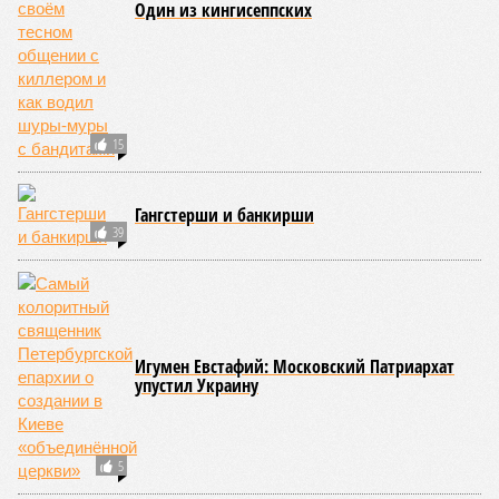
Один из кингисеппских
15
Гангстерши и банкирши
39
Игумен Евстафий: Московский Патриархат
упустил Украину
5