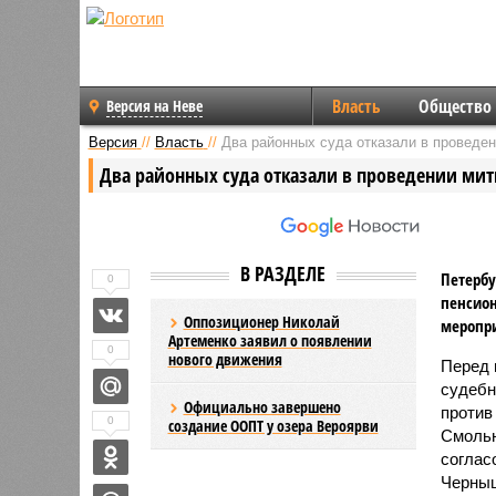
Власть
Общество
Версия на Неве
Версия
//
Власть
//
Два районных суда отказали в проведен
Два районных суда отказали в проведении мит
В РАЗДЕЛЕ
Петерб
0
пенсион
Оппозиционер Николай
меропри
Артеменко заявил о появлении
0
нового движения
Перед 
судебн
Официально завершено
против
0
создание ООПТ у озера Вероярви
Смольн
соглас
Черныш