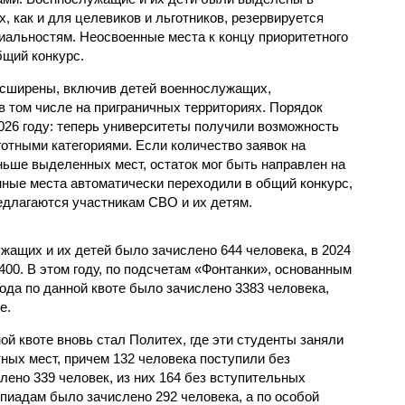
, как и для целевиков и льготников, резервируется
альностям. Неосвоенные места к концу приоритетного
бщий конкурс.
асширены, включив детей военнослужащих,
в том числе на приграничных территориях. Порядок
026 году: теперь университеты получили возможность
отными категориями. Если количество заявок на
ьше выделенных мест, остаток мог быть направлен на
нные места автоматически переходили в общий конкурс,
едлагаются участникам СВО и их детям.
ужащих и их детей было зачислено 644 человека, в 2024
 2400. В этом году, по подсчетам «Фонтанки», основанным
рода по данной квоте было зачислено 3383 человека,
е.
й квоте вновь стал Политех, где эти студенты заняли
ных мест, причем 132 человека поступили без
лено 339 человек, из них 164 без вступительных
пиадам было зачислено 292 человека, а по особой