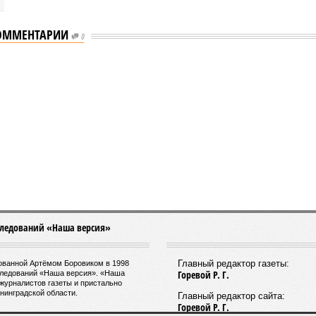
ОММЕНТАРИИ
0
 отключения горячей воды в Петербурге
ения горячей воды в Петербурге
тнего отключения горячей воды в Петербурге (фото:
pxhere.com)
летних отключений горячей воды сложилось множество
 рода домыслов, которые порой очень сильно мешают
м объективно оценивать складывающуюся ситуацию.
ом
заявила
глава управляющей компании «Кипроко»
 Цыганкова
.