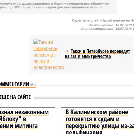
тительское, правозащитное и благотворительное общество
 реестр НКО, выполняющих функции иностранного агента
Отдел новостей «Нашей версии на Н
Опубликовано:
16.07.2018 
Отредактировано:
16.07.2018 
Такси в Петербурге переведут
на газ и электричество
ОММЕНТАРИИ
0
ЕЩЕ НА САЙТЕ
изнал незаконным
В Калининском районе
"Яблоку" в
готовятся к судам и
ении митинга
перекрытию улицы из-з
дельфинария