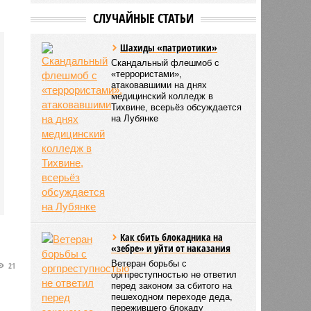
СЛУЧАЙНЫЕ СТАТЬИ
Шахиды «патриотики»
Скандальный флешмоб с
«террористами»,
атаковавшими на днях
медицинский колледж в
Тихвине, всерьёз обсуждается
на Лубянке
Как сбить блокадника на
«зебре» и уйти от наказания
Ветеран борьбы с
21
оргпреступностью не ответил
перед законом за сбитого на
пешеходном переходе деда,
пережившего блокаду