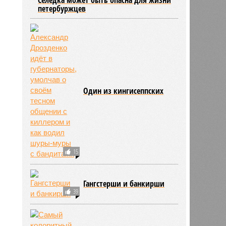
петербуржцев
Один из кингисеппских
15
Гангстерши и банкирши
39