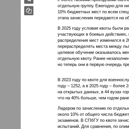
отдельную группу. Ежегодно для них
10% бюджетных мест по всем специ
этапа зачисления передаются на о
В 2025 году условия квоты были р
участвующих в боевых действиях, 
распределения мест изменился в 2
перераспределять места между льг
целевое обучение оказывалось мен
отдельную квоту. Ранее незаполне
но теперь они в первую очередь пр
В 2023 году по квоте для военносл
году – 1252, а в 2025 году – более
на открытых данных, в 44 вузах го
что на 40% больше, чем годом ране
Лидером по зачислению по отдельно
около 10% от общего числа бюджет
экзаменов. В СПбГУ по квоте зачис
испытаний. Для сравнения, по олим