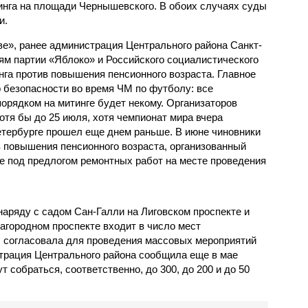
инга на площади Чернышевского. В обоих случаях суды
и.
е», ранее администрация Центрального района Санкт-
ям партии «Яблоко» и Российского социалистического
нга против повышения пенсионного возраста. Главное
р безопасности во время ЧМ по футболу: все
порядком на митинге будет некому. Организаторов
тя бы до 25 июля, хотя чемпионат мира вчера
етербурге прошел еще днем раньше. В июне чиновники
в повышения пенсионного возраста, организованный
е под предлогом ремонтных работ на месте проведения
наряду с садом Сан-Галли на Лиговском проспекте и
агородном проспекте входит в число мест
 согласовала для проведения массовых мероприятий
трация Центрального района сообщила еще в мае
 собраться, соответственно, до 300, до 200 и до 50