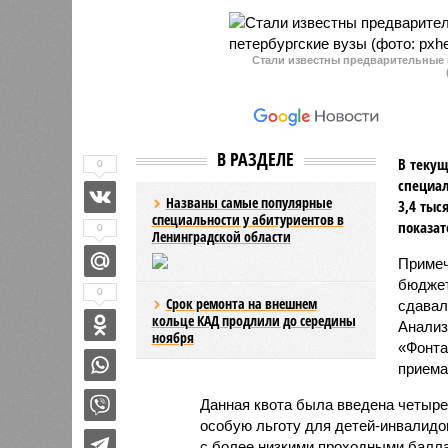
Стали известны предварительные 
В РАЗДЕЛЕ
В текущ
0
специал
Названы самые популярные
3,4 тыс
специальности у абитуриентов в
показат
0
Ленинградской области
Примеч
бюджет
0
Срок ремонта на внешнем
сдавал
кольце КАД продлили до середины
Анализ
ноября
«Фонта
приема
Данная квота была введена четыре
особую льготу для детей-инвалидо
с более низкими проходными балл