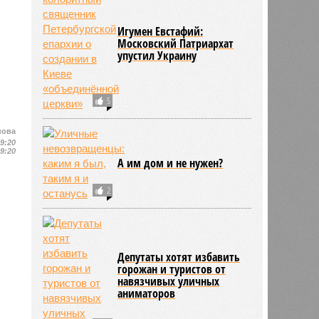
Игумен Евстафий:
Московский Патриархат
упустил Украину
5
нова
19:20
19:20
А им дом и не нужен?
2
Депутаты хотят избавить
горожан и туристов от
навязчивых уличных
аниматоров