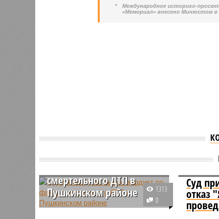
*
Международное историко-просве
«Мемориал» внесено Минюстом в
К
Суд Петербурга вынес
вердикт по факту
смертельного ДТП в
Суд пр
1313
Пушкинском районе
отказ 
0
провед
Судебная инстанция Санкт-
Петербурга приняла решение по