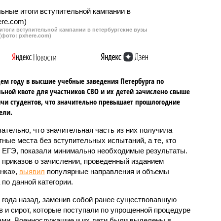
итоги вступительной кампании в петербургские вузы
(фото: pxhere.com)
ем году в высшие учебные заведения Петербурга по
ьной квоте для участников СВО и их детей зачислено свыше
ячи студентов, что значительно превышает прошлогодние
ели.
ательно, что значительная часть из них получила
ные места без вступительных испытаний, а те, кто
 ЕГЭ, показали минимально необходимые результаты.
 приказов о зачислении, проведенный изданием
нка»,
выявил
популярные направления и объемы
 по данной категории.
 года назад, заменив собой ранее существовавшую
в и сирот, которые поступали по упрощенной процедуре
ами. Военнослужащие и их дети были выделены в