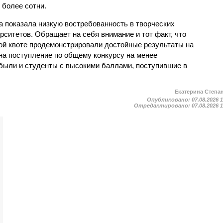
 более сотни.
а показала низкую востребованность в творческих
ситетов. Обращает на себя внимание и тот факт, что
ой квоте продемонстрировали достойные результаты на
на поступление по общему конкурсу на менее
были и студенты с высокими баллами, поступившие в
Екатерина Степа
Опубликовано:
07.08.2026 
Отредактировано:
07.08.2026 