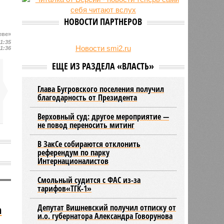
27/07
Оплатить проезд в наземном
транспорте Петербурга можно
НОВОСТИ ПАРТНЕРОВ
будет по геолокации
еве»
24/07
Власти поручили сократить сроки
11:35
отключения горячей воды в
Новости smi2.ru
11:36
Петербурге
ЕЩЕ ИЗ РАЗДЕЛА «ВЛАСТЬ»
Глава Бугровского поселения получил
благодарность от Президента
Верховный суд: другое мероприятие —
не повод переносить митинг
В ЗакСе собираются отклонить
референдум по парку
Интернационалистов
Смольный судится с ФАС из-за
тарифов«ТГК-1»
а
Депутат Вишневский получил отписку от
и.о. губернатора Александра Говорунова