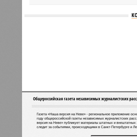
К
Версия
//
Власть
//
Названы главные мифы на тему летнего
Домыслы и реальность
Названы главные мифы на тему летнего отключ
Названы главные мифы на тему ле
В РАЗДЕЛЕ
Вокруг 
0
разного
День ВМФ в Петербурге отметят
жителя
без главного военно-морского
0
парада и салюта
Об эт
Алёна