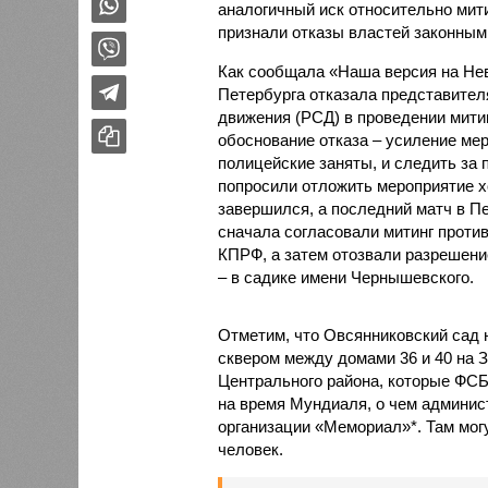
аналогичный иск относительно мит
признали отказы властей законным
Как сообщала «Наша версия на Нев
Петербурга отказала представител
движения (РСД) в проведении мити
обоснование отказа – усиление ме
полицейские заняты, и следить за 
попросили отложить мероприятие хо
завершился, а последний матч в П
сначала согласовали митинг проти
КПРФ, а затем отозвали разрешени
– в садике имени Чернышевского.
Отметим, что Овсянниковский сад 
сквером между домами 36 и 40 на З
Центрального района, которые ФСБ
на время Мундиаля, о чем админис
организации «Мемориал»*. Там могут
человек.