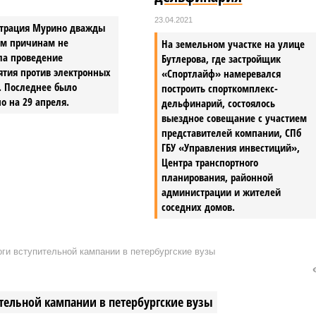
23.04.2021
трация Мурино дважды
ым причинам не
На земельном участке на улице
ла проведение
Бутлерова, где застройщик
ятия против электронных
«Спортлайф» намеревался
. Последнее было
построить спорткомплекс-
о на 29 апреля.
дельфинарий, состоялось
выездное совещание с участием
представителей компании, СПб
ГБУ «Управления инвестиций»,
Центра транспортного
планирования, районной
администрации и жителей
соседних домов.
ги вступительной кампании в петербургские вузы
тельной кампании в петербургские вузы