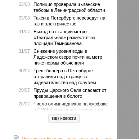
03/08
Полиция проверила цыганские
таборы в Ленинградской области
03/08
Такси в Петербурге переведут на
газ и электричество
31/07
Выход со станции метро
«Театральная» разместят на
площади Темирканова
31/07
Снижение уровня воды в
Ладожском озере почти на метр
ниже нормы объяснили
30/07
Треш-блогера в Петербурге
отправили под стражу за
издевательство над голубем
29/07
Пруды Царского Села спасают от
превращения в болото
28/07
Число олимпиадников на журфаке
в СПбГУ превысило количество
бюджетных мест
ЕЩЕ НОВОСТИ
27/07
Рейды против подростков-
неформалов проведут в городе на
Неве