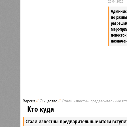
26.04.2023
делу о смертельном ДТП,
Админис
назначив обвиняемой 1,5 года
по разн
условно с обязательностью
разреши
возмещения ущерба. В другом
меропри
случае, когда в ДТП пострадал
повесток
человек, получивший травмы,
назначен
суд вынес приговор о лишении
свободы на срок один год для
ответственного за происшествие.
Версия
//
Общество
//
Стали известны предварительные ито
Кто куда
Стали известны предварительные итоги вступи