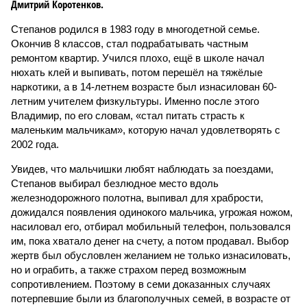
Дмитрий Коротенков.
Степанов родился в 1983 году в многодетной семье.
Окончив 8 классов, стал подрабатывать частным
ремонтом квартир. Учился плохо, ещё в школе начал
нюхать клей и выпивать, потом перешёл на тяжёлые
наркотики, а в 14-летнем возрасте был изнасилован 60-
летним учителем физкультуры. Именно после этого
Владимир, по его словам, «стал питать страсть к
маленьким мальчикам», которую начал удовлетворять с
2002 года.
Увидев, что мальчишки любят наблюдать за поездами,
Степанов выбирал безлюдное место вдоль
железнодорожного полотна, выпивал для храбрости,
дожидался появления одинокого мальчика, угрожая ножом,
насиловал его, отбирал мобильный телефон, пользовался
им, пока хватало денег на счету, а потом продавал. Выбор
жертв был обусловлен желанием не только изнасиловать,
но и ограбить, а также страхом перед возможным
сопротивлением. Поэтому в семи доказанных случаях
потерпевшие были из благополучных семей, в возрасте от