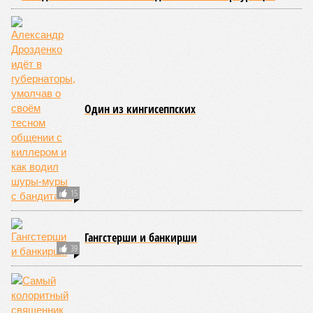
Один из кингисеппских
15
Гангстерши и банкирши
39