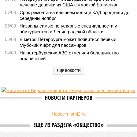
1811
Домыслы и реальность
Названы главные мифы на тему летнего отключения
горячей воды в Петербурге
Названы главные мифы на тему летнего отключения горячей воды в
Петербурге (фото: pxhere.com)
Вокруг летних отключений горячей воды сложилось множество
разного рода домыслов, которые порой очень сильно мешают
жителям объективно оценивать складывающуюся ситуацию.
Об этом
заявила
глава управляющей компании «Кипроко»
Алёна Цыганкова
.
Например, многие ошибочно полагают, что воду отключает
управляющая компания, хотя на самом деле это делает
ресурсоснабжающая организация. Задача УК состоит в