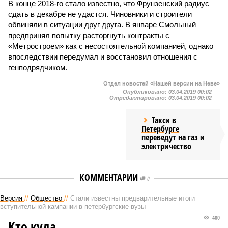
В конце 2018-го стало известно, что Фрунзенский радиус
сдать в декабре не удастся. Чиновники и строители
обвиняли в ситуации друг друга. В январе Смольный
предпринял попытку расторгнуть контракты с
«Метростроем» как с несостоятельной компанией, однако
впоследствии передумал и восстановил отношения с
генподрядчиком.
Отдел новостей «Нашей версии на Неве»
Опубликовано:
03.04.2019 00:02
Отредактировано:
03.04.2019 00:02
Такси в
Петербурге
переведут на газ и
электричество
КОММЕНТАРИИ
0
Версия
//
Общество
//
Стали известны предварительные итоги
вступительной кампании в петербургские вузы
400
Кто куда