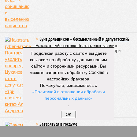
Цыганкова. По ее словам, это возможно только за счет
проведения модернизации тепловых сетей и обновлению
существующей инфраструктуры.
Ранее в Госдуме отмечали, что в крупных городах России
летние отключения горячей воды частично могут исчезнуть
через 5–7 лет. Для полного отказа потребуются
десятилетия и замена 70–80% изношенных труб.
Продолжая работу с сайтом вы даете
согласие на обработку данных нашим
Напомним, вице-губернатор Северной столицы
Сергей
сайтом и сторонними ресурсами. Вы
Кропачев
в ходе прямой линии на прошлой неделе
можете запретить обработку Cookies в
заявил
, что теплоснабжающим компаниям города
настройках браузера.
поставлена задача максимально сократить
Пожалуйста, ознакомьтесь с
продолжительность летних отключений горячей воды. Уже
«Политикой в отношении обработки
сейчас около пяти тысяч домой, по его словам, отключают
персональных данных»
не на стандартные две недели, а всего на один-четыре дня.
.
Он пояснил, что такие сроки возможны только там, где
позволяет состояние сетей. В случае необходимости
OK
масштабных ремонтов отключение может длиться дольше
двух недель. При этом общий износ трубопроводов
«Теплосетей» превышает 50%, признал вице-губернатор.