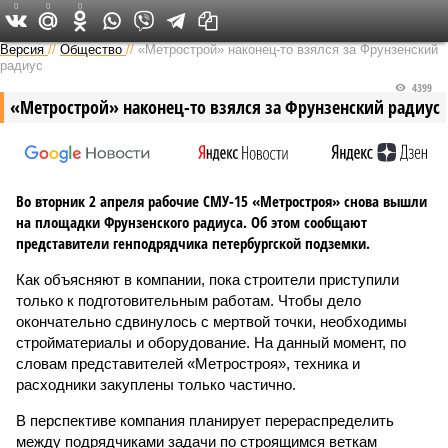
0
0
0
Версия на Неве
Версия
//
Общество
//
«Метрострой» наконец-то взялся за Фрунзенский
радиус
4399
«Метрострой» наконец-то взялся за Фрунзенский радиус
Во вторник 2 апреля рабочие СМУ-15 «Метростроя» снова вышли
на площадки Фрунзенского радиуса. Об этом сообщают
представители генподрядчика петербургской подземки.
Как объясняют в компании, пока строители приступили
только к подготовительным работам. Чтобы дело
окончательно сдвинулось с мертвой точки, необходимы
стройматериалы и оборудование. На данный момент, по
словам представителей «Метростроя», техника и
расходники закуплены только частично.
В перспективе компания планирует перераспределить
между подрядчиками задачи по строящимся веткам