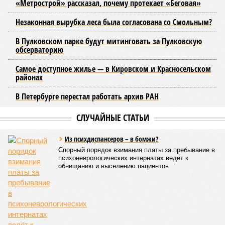
том, чтобы подготовить внутридомовые системы и
возобновить подачу воды после завершения ремонтов.
Эксперт также обратила внимание, что длительные
перерывы в подаче горячей воды характерны только для
домов с централизованным теплоснабжением. Там, где
установлены собственные газовые котельные,
профилактика занимает всего несколько дней. Именно
поэтому жители соседних домов могут жить по разным
графикам.
Ещё один распространённый миф – будто во время
отключений коммунальщики бездействуют. На деле именно
летом сети проходят наиболее серьёзное испытание:
трубопроводы проверяют посредством создания
повышенного давления, чтобы выявить слабые места до
наступления зимних холодов.
«Сегодня жители уже не столько переживают из-за
начислений, сколько из-за потери привычного комфорта.
Поэтому задача отрасли – не искать виноватых, а
сокращать сроки отключений»,
– резюмировала