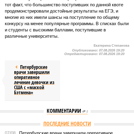
тот факт, что большинство поступивших по данной квоте
продемонстрировали достойные результаты на ЕГЭ, и
многие из них имели шансы на поступление по общему
конкурсу на менее популярные программы. В списках были
и студенты с высокими баллами, поступившие в
различные университеты.
Екатерина Степанова
Опубликовано:
07.08.2026 19:20
Отредактировано:
07.08.2026 19:20
Петербурские
врачи завершили
оперативное
лечение девочки из
США с «маской
Бэтмена»
КОММЕНТАРИИ
0
Версия
//
Власть
//
Названы главные мифы на тему летнего отключения
горячей воды в Петербурге