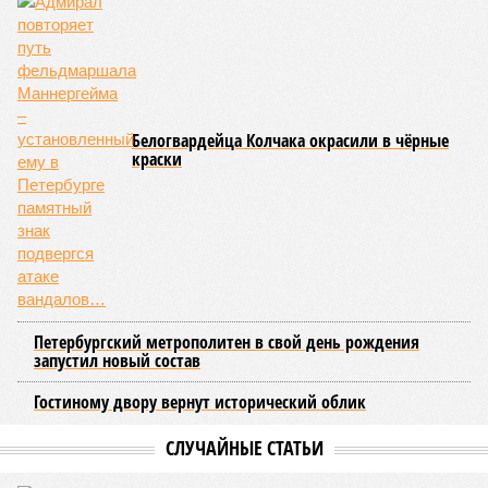
инвалидов и сирот, которые поступали по упрощенной
процедуре с более низкими проходными баллами.
Военнослужащие и их дети были выделены в отдельную
группу. Ежегодно для них, как и для целевиков и
льготников, резервируется 10% бюджетных мест по всем
специальностям. Неосвоенные места к концу
приоритетного этапа зачисления передаются на общий
конкурс.
В 2025 году условия квоты были расширены, включив
детей военнослужащих, участвующих в боевых действиях,
в том числе на приграничных территориях. Порядок
распределения мест изменился в 2026 году: теперь
университеты получили возможность перераспределять
места между льготными категориями. Если количество
заявок на целевое обучение оказывалось меньше
выделенных мест, остаток мог быть направлен на
отдельную квоту. Ранее незаполненные места
автоматически переходили в общий конкурс, но теперь они
в первую очередь предлагаются участникам СВО и их
детям.