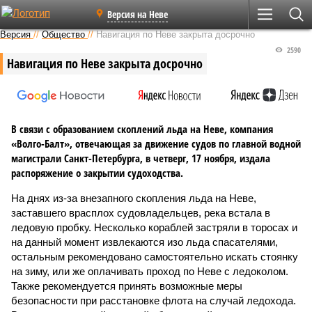
Версия на Неве
Версия
//
Общество
//
Навигация по Неве закрыта досрочно
2590
Навигация по Неве закрыта досрочно
В связи с образованием скоплений льда на Неве, компания
«Волго-Балт», отвечающая за движение судов по главной водной
магистрали Санкт-Петербурга, в четверг, 17 ноября, издала
распоряжение о закрытии судоходства.
На днях из-за внезапного скопления льда на Неве,
заставшего врасплох судовладельцев, река встала в
ледовую пробку. Несколько кораблей застряли в торосах и
на данный момент извлекаются изо льда спасателями,
остальным рекомендовано самостоятельно искать стоянку
на зиму, или же оплачивать проход по Неве с ледоколом.
Также рекомендуется принять возможные меры
безопасности при расстановке флота на случай ледохода.