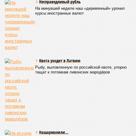
В 2023 году по квоте для военнослужащих и их детей было
зачислено 644 человека, в 2024 году – 1252, а в 2025 году –
более 2400. В этом году, по подсчетам «Фонтанки»,
основанным на открытых данных, в 44 вузах города по
данной квоте было зачислено 3383 человека, что на 40%
больше, чем годом ранее.
Лидером по зачислению по отдельной квоте вновь стал
Политех, где эти студенты заняли около 10% от общего
числа бюджетных мест, причем 132 человека поступили
без экзаменов. В СПбГУ по квоте зачислено 339 человек,
из них 164 без вступительных испытаний. Для сравнения,
по олимпиадам было зачислено 292 человека, а по особой
квоте для сирот и инвалидов – чуть более сотни.
Стоит отметить,что отдельная квота показала низкую
востребованность в творческих вузах и филиалах
столичных университетов. Обращает на себя внимание и
тот факт, что большинство поступивших по данной квоте
продемонстрировали достойные результаты на ЕГЭ, и
многие из них имели шансы на поступление по общему