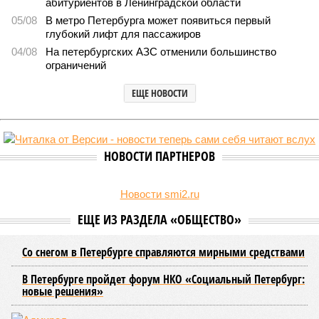
Стали известны предварительные итоги вступительной кампании в
петербургские вузы (фото: pxhere.com)
В текущем году в высшие учебные заведения Петербурга по
специальной квоте для участников СВО и их детей зачислено
свыше 3,4 тысячи студентов, что значительно превышает
прошлогодние показатели.
Примечательно, что значительная часть из них получила
бюджетные места без вступительных испытаний, а те, кто
сдавал ЕГЭ, показали минимально необходимые
результаты. Анализ приказов о зачислении, проведенный
изданием «Фонтанка»,
выявил
популярные направления и
объемы приема по данной категории.
Данная квота была введена четыре года назад, заменив
собой ранее существовавшую особую льготу для детей-