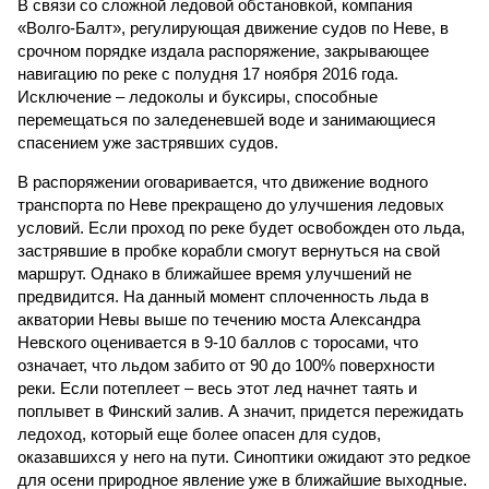
В связи со сложной ледовой обстановкой, компания
«Волго-Балт», регулирующая движение судов по Неве, в
срочном порядке издала распоряжение, закрывающее
навигацию по реке с полудня 17 ноября 2016 года.
Исключение – ледоколы и буксиры, способные
перемещаться по заледеневшей воде и занимающиеся
спасением уже застрявших судов.
В распоряжении оговаривается, что движение водного
транспорта по Неве прекращено до улучшения ледовых
условий. Если проход по реке будет освобожден ото льда,
застрявшие в пробке корабли смогут вернуться на свой
маршрут. Однако в ближайшее время улучшений не
предвидится. На данный момент сплоченность льда в
акватории Невы выше по течению моста Александра
Невского оценивается в 9-10 баллов с торосами, что
означает, что льдом забито от 90 до 100% поверхности
реки. Если потеплеет – весь этот лед начнет таять и
поплывет в Финский залив. А значит, придется пережидать
ледоход, который еще более опасен для судов,
оказавшихся у него на пути. Синоптики ожидают это редкое
для осени природное явление уже в ближайшие выходные.