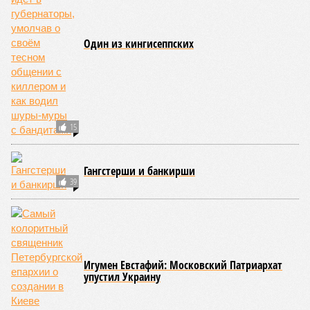
06/08
Названы самые популярные специальности у
абитуриентов в Ленинградской области
05/08
В метро Петербурга может появиться первый
глубокий лифт для пассажиров
04/08
На петербургских АЗС отменили большинство
ограничений
ЕЩЕ НОВОСТИ
НОВОСТИ ПАРТНЕРОВ
Новости smi2.ru
ЕЩЕ ИЗ РАЗДЕЛА «ОБЩЕСТВО»
Со снегом в Петербурге справляются мирными средствами
В Петербурге пройдет форум НКО «Социальный Петербург:
новые решения»