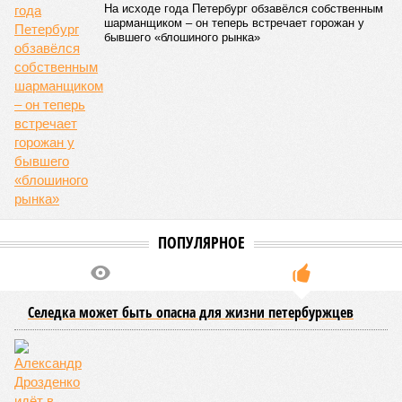
конкурсу на менее популярные программы. В списках были
и студенты с высокими баллами, поступившие в
различные университеты.
Екатерина Степанова
Опубликовано:
07.08.2026 19:20
Отредактировано:
07.08.2026 19:20
Петербурские
врачи завершили
оперативное
лечение девочки из
США с «маской
Бэтмена»
КОММЕНТАРИИ
0
ПОСЛЕДНИЕ НОВОСТИ
07/08
Петербурские врачи завершили оперативное
лечение девочки из США с «маской Бэтмена»
07/08
Срок ремонта на внешнем кольце КАД продлили до
середины ноября