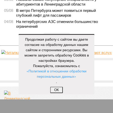
абитуриентов в Ленинградской области
05/08
В метро Петербурга может появиться первый
глубокий лифт для пассажиров
04/08
На петербургских АЗС отменили большинство
ограничений
ЕЩЕ НОВОСТИ
Продолжая работу с сайтом вы даете
согласие на обработку данных нашим
сайтом и сторонними ресурсами. Вы
можете запретить обработку Cookies в
НОВОСТИ ПАРТНЕРОВ
настройках браузера.
Пожалуйста, ознакомьтесь с
«Политикой в отношении обработки
Новости smi2.ru
персональных данных»
ЕЩЕ ИЗ РАЗДЕЛА «ОБЩЕСТВО»
.
OK
В Ленинградской области сбили свыше 60
беспилотников