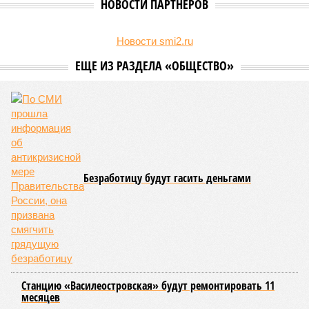
Об этом
заявила
глава управляющей компании «Кипроко»
Алёна Цыганкова
.
Например, многие ошибочно полагают, что воду отключает
управляющая компания, хотя на самом деле это делает
ресурсоснабжающая организация. Задача УК состоит в
том, чтобы подготовить внутридомовые системы и
возобновить подачу воды после завершения ремонтов.
Эксперт также обратила внимание, что длительные
перерывы в подаче горячей воды характерны только для
домов с централизованным теплоснабжением. Там, где
установлены собственные газовые котельные,
профилактика занимает всего несколько дней. Именно
поэтому жители соседних домов могут жить по разным
графикам.
Ещё один распространённый миф – будто во время
отключений коммунальщики бездействуют. На деле именно
летом сети проходят наиболее серьёзное испытание:
трубопроводы проверяют посредством создания