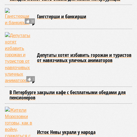
Развитие Санкт-Петербурга включает в себя несколько ключевых
направлений в сфере транспорта, среди которых особое место
занимает создание системы наземного метро.
Этот проект призван дополнить существующие линии
метрополитена, а также облегчить дорожную обстановку в
городе. Для успешной реализации новой транспортной
системы планируется тесная интеграция пригородных
электричек в городскую транспортную сеть. Это
предполагает создание единой системы тарифов и
маршрутов, а также согласование расписаний электричек с
городским общественным транспортом.
Председатель Комитета по транспорту Санкт-Петербурга
Денис Минкин
заявил
о приоритетности формирования
основ для будущего наземного метро. По его словам, шаги
в этом направлении уже предпринимаются, начиная с
запуска тактового движения пригородных электричек. В
2025 году такое движение было организовано на пяти