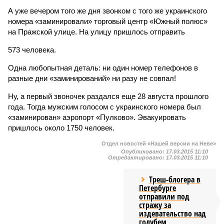
А уже вечером того же дня звонком с того же украинского
номера «заминировали» торговый центр «Южный полюс»
на Пражской улице. На улицу пришлось отправить
573 человека.
Одна любопытная деталь: ни один номер телефонов в
разные дни «заминирований» ни разу не совпал!
Ну, а первый звоночек раздался еще 28 августа прошлого
года. Тогда мужским голосом с украинского номера был
«заминирован» аэропорт «Пулково». Эвакуировать
пришлось около 1750 человек.
Отдел новостей «Нашей версии на Неве»
Опубликовано:
17.03.2015 11:10
Отредактировано:
17.03.2015 11:10
Треш-блогера в
Петербурге
отправили под
стражу за
издевательство над
голубем