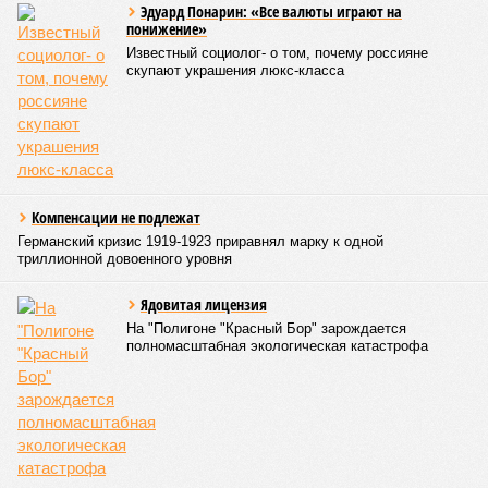
не на стандартные две недели, а всего на один-четыре дня.
Он пояснил, что такие сроки возможны только там, где
позволяет состояние сетей. В случае необходимости
масштабных ремонтов отключение может длиться дольше
двух недель. При этом общий износ трубопроводов
«Теплосетей» превышает 50%, признал вице-губернатор.
Екатерина Степанова
Опубликовано:
27.07.2026 18:25
Отредактировано:
27.07.2026 18:25
Треш-блогера в
Петербурге
отправили под
стражу за
издевательство над
голубем
КОММЕНТАРИИ
0
Версия
//
Власть
//
В Северной столице готовятся к созданию наземного
метро