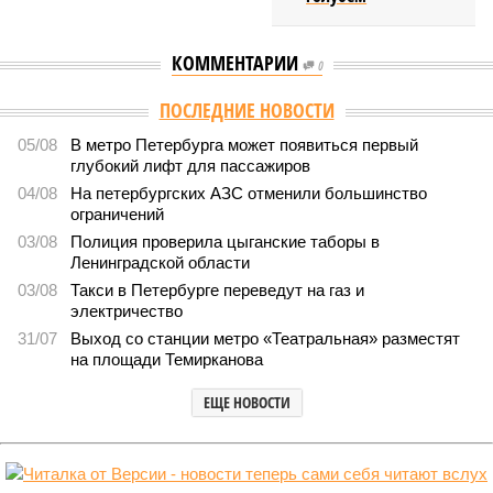
КОММЕНТАРИИ
0
Версия
//
Власть
//
Названы главные мифы на тему летнего отключения
горячей воды в Петербурге
1396
Домыслы и реальность
Названы главные мифы на тему летнего отключения
горячей воды в Петербурге
Названы главные мифы на тему летнего отключения горячей воды в
Петербурге (фото: pxhere.com)
Вокруг летних отключений горячей воды сложилось множество
разного рода домыслов, которые порой очень сильно мешают
жителям объективно оценивать складывающуюся ситуацию.