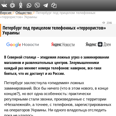
1
0
0
Версия на Неве
Версия
//
Общество
//
Петербург под прицелом телефонных
«террористов» Украины
2346
Петербург под прицелом телефонных «террористов»
Украины
В Северной столице – эпидемия ложных угроз о заминировании
магазинов и развлекательных центров. Злоумышленники
каждый раз меняют номера телефонов: наверное, все-таки
бояться, что их достанут и из России.
Петербург захлестнула «эпидемия» ложных
заминирований. Все бы ничего (что в этом нового, в конце
концов?), но вот одна особенность: практически
регулярными стали звонки, произведенные с территории
«Незалежной», а точнее, с телефонов, зарегистрированных
на операторов Украины. Ни одного владельца отследить
пока не удалось.