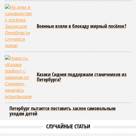
повышенного давления, чтобы выявить слабые места до
наступления зимних холодов.
«Сегодня жители уже не столько переживают из-за
начислений, сколько из-за потери привычного комфорта.
Поэтому задача отрасли – не искать виноватых, а
сокращать сроки отключений»,
– резюмировала
Цыганкова. По ее словам, это возможно только за счет
проведения модернизации тепловых сетей и обновлению
существующей инфраструктуры.
Ранее в Госдуме отмечали, что в крупных городах России
летние отключения горячей воды частично могут исчезнуть
через 5–7 лет. Для полного отказа потребуются
десятилетия и замена 70–80% изношенных труб.
Напомним, вице-губернатор Северной столицы
Сергей
Кропачев
в ходе прямой линии на прошлой неделе
заявил
, что теплоснабжающим компаниям города
поставлена задача максимально сократить
продолжительность летних отключений горячей воды. Уже
сейчас около пяти тысяч домой, по его словам, отключают