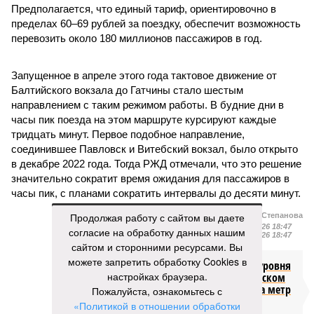
Предполагается, что единый тариф, ориентировочно в
пределах 60–69 рублей за поездку, обеспечит возможность
перевозить около 180 миллионов пассажиров в год.
Запущенное в апреле этого года тактовое движение от
Балтийского вокзала до Гатчины стало шестым
направлением с таким режимом работы. В будние дни в
часы пик поезда на этом маршруте курсируют каждые
тридцать минут. Первое подобное направление,
соединившее Павловск и Витебский вокзал, было открыто
в декабре 2022 года. Тогда РЖД отмечали, что это решение
значительно сократит время ожидания для пассажиров в
часы пик, с планами сократить интервалы до десяти минут.
Продолжая работу с сайтом вы даете
Екатерина Степанова
Опубликовано:
22.07.2026 18:47
согласие на обработку данных нашим
Отредактировано:
22.07.2026 18:47
сайтом и сторонними ресурсами. Вы
можете запретить обработку Cookies в
Снижение уровня
настройках браузера.
воды в Ладожском
озере почти на метр
Пожалуйста, ознакомьтесь с
ниже нормы
«Политикой в отношении обработки
объяснили