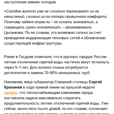
наступления зимних холодов.
«Сегодня жители уже не столько переживают из-за
начислений, сколько из-за потери привычного комфорта.
Поэтому задача отрасли – не искать виноватых, а
сокращать сроки отключений»,
– резюмировала
Цыганкова. По ее словам, это возможно только за счет
проведения модернизации тепловых сетей и обновлению
существующей инфраструктуры.
Ранее в Госдуме отмечали, что в крупных городах России
летние отключения горячей воды частично могут исчезнуть
через 5–7 лет. Для полного отказа потребуются
десятилетия и замена 70–80% изношенных труб.
Напомним, вице-губернатор Северной столицы
Сергей
Кропачев
в ходе прямой линии на прошлой неделе
заявил
, что теплоснабжающим компаниям города
поставлена задача максимально сократить
продолжительность летних отключений горячей воды. Уже
сейчас около пяти тысяч домой, по его словам, отключают
не на стандартные две недели, а всего на один-четыре дня.