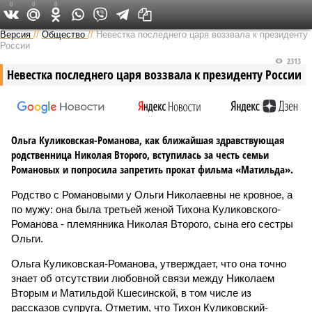
0
0
0
Версия на Неве
Версия
//
Общество
//
Невестка последнего царя воззвала к президенту
России
2313
Невестка последнего царя воззвала к президенту России
Ольга Куликовская-Романова, как ближайшая здравствующая
родственница Николая Второго, вступилась за честь семьи
Романовых и попросила запретить прокат фильма «Матильда».
Родство с Романовыми у Ольги Николаевны не кровное, а
по мужу: она была третьей женой Тихона Куликовского-
Романова - племянника Николая Второго, сына его сестры
Ольги.
Ольга Куликовская-Романова, утверждает, что она точно
знает об отсутствии любовной связи между Николаем
Вторым и Матильдой Кшесинской, в том числе из
рассказов супруга. Отметим, что Тихон Куликовский-