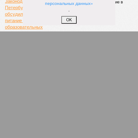
персональных данных»
Предполагается, что единый тариф, ориентировочно в
.
пределах 60–69 рублей за поездку, обеспечит возможность
перевозить около 180 миллионов пассажиров в год.
OK
Запущенное в апреле этого года тактовое движение от
Балтийского вокзала до Гатчины стало шестым
направлением с таким режимом работы. В будние дни в
часы пик поезда на этом маршруте курсируют каждые
тридцать минут. Первое подобное направление,
соединившее Павловск и Витебский вокзал, было открыто
в декабре 2022 года. Тогда РЖД отмечали, что это решение
значительно сократит время ожидания для пассажиров в
часы пик, с планами сократить интервалы до десяти минут.
Екатерина Степанова
Опубликовано:
22.07.2026 18:47
Отредактировано:
22.07.2026 18:47
Треш-блогера в
Петербурге
отправили под
стражу за
издевательство над