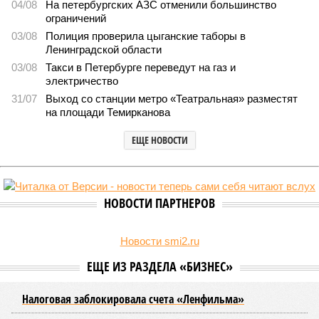
В Северной столице готовятся к созданию наземного
метро
В Северной столице готовятся к созданию наземного метро (фото:
Telegram-канал губернатора Петербурга Александра Беглова)
Развитие Санкт-Петербурга включает в себя несколько ключевых
направлений в сфере транспорта, среди которых особое место
занимает создание системы наземного метро.
Этот проект призван дополнить существующие линии
метрополитена, а также облегчить дорожную обстановку в
городе. Для успешной реализации новой транспортной
системы планируется тесная интеграция пригородных
электричек в городскую транспортную сеть. Это
предполагает создание единой системы тарифов и