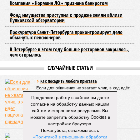
маршрутов, а также согласование расписаний электричек с
городским общественным транспортом.
Председатель Комитета по транспорту Санкт-Петербурга
Денис Минкин
заявил
о приоритетности формирования
основ для будущего наземного метро. По его словам, шаги
в этом направлении уже предпринимаются, начиная с
запуска тактового движения пригородных электричек. В
2025 году такое движение было организовано на пяти
направлениях, а в апреле 2026 года открыли новое
направление от Балтийского вокзала до Гатчины.
Следующим важным этапом станет введение единого
билета, который позволит пассажирам пользоваться
скидками при пересадках между электричками и метро с
помощью карты «Подорожник».
Продолжая работу с сайтом вы даете
согласие на обработку данных нашим
Напомним, законодательное собрание Северной столицы в
сайтом и сторонними ресурсами. Вы
ноябре прошлого года одобрило законопроект,
можете запретить обработку Cookies в
устанавливающий фиксированный тариф на
настройках браузера.
железнодорожные перевозки в черте города. Этот шаг
Пожалуйста, ознакомьтесь с
рассматривается как фундамент для создания сети
«Политикой в отношении обработки
городского электрического наземного метро.