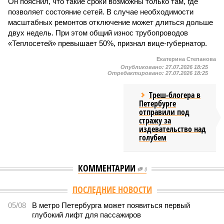
Он пояснил, что такие сроки возможны только там, где
позволяет состояние сетей. В случае необходимости
масштабных ремонтов отключение может длиться дольше
двух недель. При этом общий износ трубопроводов
«Теплосетей» превышает 50%, признал вице-губернатор.
Екатерина Степанова
Опубликовано:
27.07.2026 18:25
Отредактировано:
27.07.2026 18:25
Треш-блогера в
Петербурге
отправили под
стражу за
издевательство над
голубем
КОММЕНТАРИИ
0
Версия
//
Власть
//
В Северной столице готовятся к созданию наземного
метро
2021
Не только подземка