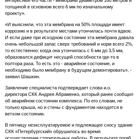
интересные его части - мембраны диаметром 160 метров и
толщиной в основном всего 6 мм по изначальному
проекту».
«И выяснили, что эта мембрана на 50% площади имеет
коррозию и в результате местами утончилась почти вдвое.
И если даже при исходном состоянии эта мембрана давала
очень небольшой запас сверх требований и норм всего 2%,
то естественно: когда она утончилась с 6 мм до 3,5 мм,
образовался дефицит несущей способности где-то в
полтора раза. То есть это - аварийное состояние, и
необходимо было мембрану в будущем демонтировать», -
заявил Шашкин.
Заявление специалиста подтверждает слова и.о.
директора СКК Андрея Абраменко, который ранее сообщил
об аварийном состоянии комплекса. По его словам, не
только крыша, но и стены с фундаментом находятся в
ветхом состоянии.
В пятницу неэксплуатируемое и подлежащее сносу здание
СКК «Петербургский» обрушилось во время
осуществления строительных работы. В результате погиб