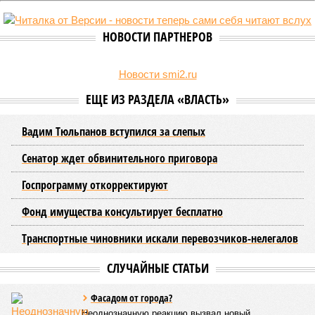
разного рода домыслов, которые порой очень сильно мешают
жителям объективно оценивать складывающуюся ситуацию.
Об этом
заявила
глава управляющей компании «Кипроко»
Алёна Цыганкова
.
Например, многие ошибочно полагают, что воду отключает
управляющая компания, хотя на самом деле это делает
ресурсоснабжающая организация. Задача УК состоит в
том, чтобы подготовить внутридомовые системы и
возобновить подачу воды после завершения ремонтов.
Эксперт также обратила внимание, что длительные
перерывы в подаче горячей воды характерны только для
домов с централизованным теплоснабжением. Там, где
установлены собственные газовые котельные,
профилактика занимает всего несколько дней. Именно
поэтому жители соседних домов могут жить по разным
графикам.
Ещё один распространённый миф – будто во время
отключений коммунальщики бездействуют. На деле именно