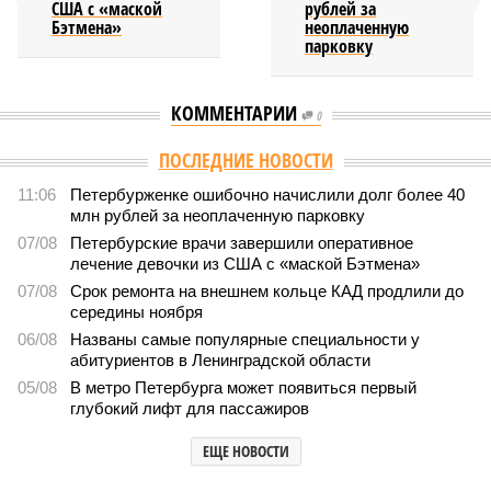
США с «маской
рублей за
Бэтмена»
неоплаченную
парковку
КОММЕНТАРИИ
0
Версия
//
Власть
//
Названы главные мифы на тему летнего отключения
горячей воды в Петербурге
1894
Домыслы и реальность
Названы главные мифы на тему летнего отключения
горячей воды в Петербурге
Названы главные мифы на тему летнего отключения горячей воды в
Петербурге (фото: pxhere.com)
Вокруг летних отключений горячей воды сложилось множество