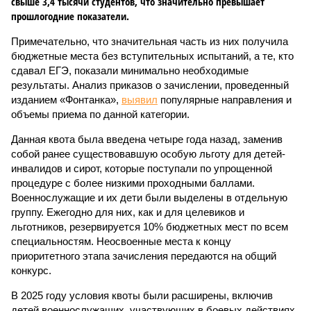
свыше 3,4 тысячи студентов, что значительно превышает
прошлогодние показатели.
Примечательно, что значительная часть из них получила
бюджетные места без вступительных испытаний, а те, кто
сдавал ЕГЭ, показали минимально необходимые
результаты. Анализ приказов о зачислении, проведенный
изданием «Фонтанка»,
выявил
популярные направления и
объемы приема по данной категории.
Данная квота была введена четыре года назад, заменив
собой ранее существовавшую особую льготу для детей-
инвалидов и сирот, которые поступали по упрощенной
процедуре с более низкими проходными баллами.
Военнослужащие и их дети были выделены в отдельную
группу. Ежегодно для них, как и для целевиков и
льготников, резервируется 10% бюджетных мест по всем
специальностям. Неосвоенные места к концу
приоритетного этапа зачисления передаются на общий
конкурс.
В 2025 году условия квоты были расширены, включив
детей военнослужащих, участвующих в боевых действиях,