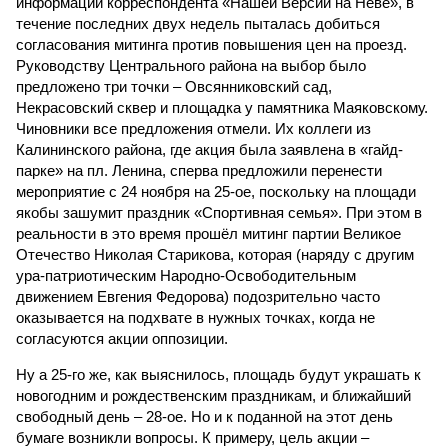
информации корреспондента «Нашей Версии на Неве», в
течение последних двух недель пыталась добиться
согласования митинга против повышения цен на проезд.
Руководству Центрального района на выбор было
предложено три точки – Овсянниковский сад,
Некрасовский сквер и площадка у памятника Маяковскому.
Чиновники все предложения отмели. Их коллеги из
Калининского района, где акция была заявлена в «гайд-
парке» на пл. Ленина, сперва предложили перенести
мероприятие с 24 ноября на 25-ое, поскольку на площади
якобы зашумит праздник «Спортивная семья». При этом в
реальности в это время прошёл митинг партии Великое
Отечество Николая Старикова, которая (наряду с другим
ура-патриотическим Народно-Освободительным
движением Евгения Федорова) подозрительно часто
оказывается на подхвате в нужных точках, когда не
согласуются акции оппозиции.
Ну а 25-го же, как выяснилось, площадь будут украшать к
новогодним и рождественским праздникам, и ближайший
свободный день – 28-ое. Но и к поданной на этот день
бумаге возникли вопросы. К примеру, цель акции –