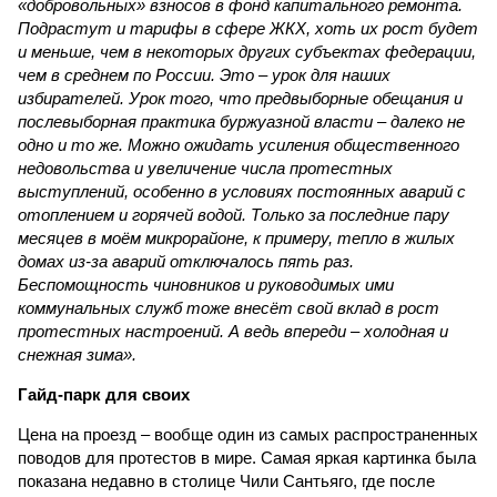
«добровольных» взносов в фонд капитального ремонта.
Подрастут и тарифы в сфере ЖКХ, хоть их рост будет
и меньше, чем в некоторых других субъектах федерации,
чем в среднем по России. Это – урок для наших
избирателей. Урок того, что предвыборные обещания и
послевыборная практика буржуазной власти – далеко не
одно и то же. Можно ожидать усиления общественного
недовольства и увеличение числа протестных
выступлений, особенно в условиях постоянных аварий с
отоплением и горячей водой. Только за последние пару
месяцев в моём микрорайоне, к примеру, тепло в жилых
домах из-за аварий отключалось пять раз.
Беспомощность чиновников и руководимых ими
коммунальных служб тоже внесёт свой вклад в рост
протестных настроений. А ведь впереди – холодная и
снежная зима».
Гайд-парк для своих
Цена на проезд – вообще один из самых распространенных
поводов для протестов в мире. Самая яркая картинка была
показана недавно в столице Чили Сантьяго, где после