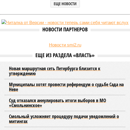
Вокруг летних отключений горячей воды сложилось множество
разного рода домыслов, которые порой очень сильно мешают
жителям объективно оценивать складывающуюся ситуацию.
Об этом
заявила
глава управляющей компании «Кипроко»
Алёна Цыганкова
.
Например, многие ошибочно полагают, что воду отключает
управляющая компания, хотя на самом деле это делает
ресурсоснабжающая организация. Задача УК состоит в
том, чтобы подготовить внутридомовые системы и
возобновить подачу воды после завершения ремонтов.
Эксперт также обратила внимание, что длительные
перерывы в подаче горячей воды характерны только для
домов с централизованным теплоснабжением. Там, где
установлены собственные газовые котельные,
профилактика занимает всего несколько дней. Именно
поэтому жители соседних домов могут жить по разным
графикам.