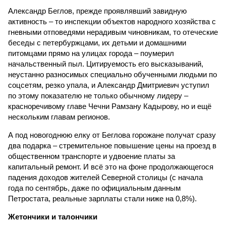
Александр Беглов, прежде проявлявший завидную
активность – то инспекции объектов народного хозяйства с
гневными отповедями нерадивым чиновникам, то отеческие
беседы с петербуржцами, их детьми и домашними
питомцами прямо на улицах города – поумерил
начальственный пыл. Цитируемость его высказываний,
неустанно разносимых специально обученными людьми по
соцсетям, резко упала, и Александр Дмитриевич уступил
по этому показателю не только обычному лидеру –
красноречивому главе Чечни Рамзану Кадырову, но и ещё
нескольким главам регионов.
А под новогоднюю елку от Беглова горожане получат сразу
два подарка – стремительное повышение цены на проезд в
общественном транспорте и удвоение платы за
капитальный ремонт. И всё это на фоне продолжающегося
падения доходов жителей Северной столицы (с начала
года по сентябрь, даже по официальным данным
Петростата, реальные зарплаты стали ниже на 0,8%).
Жетончики и талончики