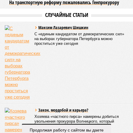
Ещё один распространённый миф – будто во время
отключений коммунальщики бездействуют. На деле именно
летом сети проходят наиболее серьёзное испытание:
трубопроводы проверяют посредством создания
повышенного давления, чтобы выявить слабые места до
наступления зимних холодов.
«Сегодня жители уже не столько переживают из-за
начислений, сколько из-за потери привычного комфорта.
Поэтому задача отрасли – не искать виноватых, а
сокращать сроки отключений»,
– резюмировала
Цыганкова. По ее словам, это возможно только за счет
проведения модернизации тепловых сетей и обновлению
существующей инфраструктуры.
Ранее в Госдуме отмечали, что в крупных городах России
летние отключения горячей воды частично могут исчезнуть
через 5–7 лет. Для полного отказа потребуются
десятилетия и замена 70–80% изношенных труб.
Продолжая работу с сайтом вы даете
Напомним, вице-губернатор Северной столицы
Сергей