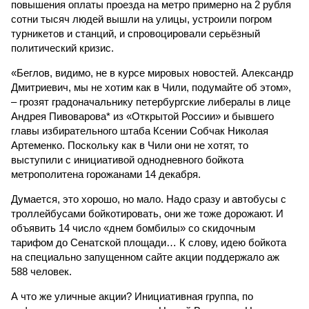
повышения оплаты проезда на метро примерно на 2 рубля
сотни тысяч людей вышли на улицы, устроили погром
турникетов и станций, и спровоцировали серьёзный
политический кризис.
«Беглов, видимо, не в курсе мировых новостей. Александр
Дмитриевич, мы не хотим как в Чили, подумайте об этом»,
– грозят градоначальнику петербургские либералы в лице
Андрея Пивоварова* из «Открытой России» и бывшего
главы избирательного штаба Ксении Собчак Николая
Артеменко. Поскольку как в Чили они не хотят, то
выступили с инициативой однодневного бойкота
метрополитена горожанами 14 декабря.
Думается, это хорошо, но мало. Надо сразу и автобусы с
троллейбусами бойкотировать, они же тоже дорожают. И
объявить 14 число «днем бомбилы» со скидочным
тарифом до Сенатской площади… К слову, идею бойкота
на специально запущенном сайте акции поддержало аж
588 человек.
А что же уличные акции? Инициативная группа, по