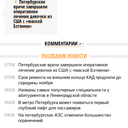
Петербурские
врачи завершили
оперативное
лечение девочки из
США с «маской
Бэтмена»
КОММЕНТАРИИ
0
Версия
//
Власть
//
Названы главные мифы на тему летнего отключения
горячей воды в Петербурге
1768
Домыслы и реальность
Названы главные мифы на тему летнего отключения
горячей воды в Петербурге
Названы главные мифы на тему летнего отключения горячей воды в
Петербурге (фото: pxhere.com)