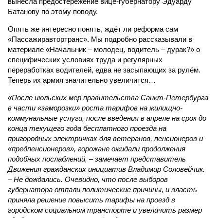
вынесла предостережение вице-губернатору Эдуарду
Батанову по этому поводу.
Опять же интересно понять, ждёт ли реформа сам
«Пассажиравтортранс». Мы подробно рассказывали в
материале «Начальник – молодец, водитель – дурак?» о
специфических условиях труда и регулярных
переработках водителей, едва не засыпающих за рулём.
Теперь их армия значительно увеличится…
«После июльских мер правительства Санкт-Петербурга
в части «заморозки» роста тарифов на жилищно-
коммунальные услуги, после введения в апреле на срок до
конца текущего года бесплатного проезда на
пригородных электричках для ветеранов, пенсионеров и
«предпенсионеров», горожане ожидали продолжения
подобных послаблений, – замечает представитель
Движения гражданских инициатив Владимир Соловейчик.
– Не дождались. Очевидно, что после выборов
губернатора отпали политические причины, и власть
приняла решение повысить тарифы на проезд в
городском социальном транспорте и увеличить размер