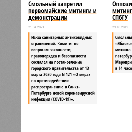
Смольный запретил
Оппози
первомайские митинги и
митинг
демонстрации
СПбГУ
21.04.2021
23.10.2019
Из-за санитарных антиковидных
Смольны
ограничений. Комитет по
«Яблоко
вопросам законности,
митинга 
правопорядка и безопасности
петербур
сослался на постановление
Мероприя
городского правительства от 13
в 14 час
марта 2020 года N 121 «О мерах
по противодействию
распространению в Санкт-
Петербурге новой коронавирусной
инфекции (COVID-19)».