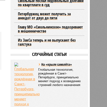
Смольный послал недовольных долгами
по квартплате в суд
Петербуржец может получить за
анекдот от двух до пяти
Главу МО «Смольнинское» подозревают
в мошенничестве
Из ЗакСа теперь и не выпускают без
галстука
СЛУЧАЙНЫЕ СТАТЬИ
На «крыле самолёта»
Глобальная технология,
рождённая в Санкт-
Петербурге, принципиально
меняет подход к возведению
строений любого назначения