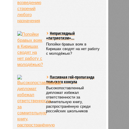
Неприглядный
«патриотизм»…
Попойки бравых вояк в
Киришах сводят на нет работу
с молодёжью?
Пассивная гей-пропаганда
польского консула
Высокопоставленный
дипломат избежал
ответственности за
сомнительную книгу,
распространённую среди
российских школьников