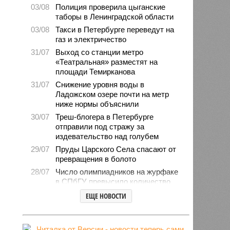
03/08
Полиция проверила цыганские
таборы в Ленинградской области
03/08
Такси в Петербурге переведут на
газ и электричество
31/07
Выход со станции метро
«Театральная» разместят на
площади Темирканова
31/07
Снижение уровня воды в
Ладожском озере почти на метр
ниже нормы объяснили
30/07
Треш-блогера в Петербурге
отправили под стражу за
издевательство над голубем
29/07
Пруды Царского Села спасают от
превращения в болото
28/07
Число олимпиадников на журфаке
в СПбГУ превысило количество
бюджетных мест
ЕЩЕ НОВОСТИ
27/07
Рейды против подростков-
неформалов проведут в городе на
Неве