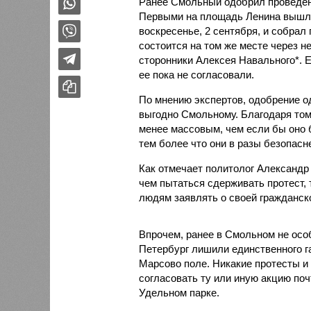
Ранее Смольный одобрил проведен
Первыми на площадь Ленина вышли
воскресенье, 2 сентября, и собра
состоится на том же месте через н
сторонники Алексея Навального*. 
ее пока не согласовали.
По мнению экспертов, одобрение од
выгодно Смольному. Благодаря тому
менее массовым, чем если бы оно 
тем более что они в разы безопасн
Как отмечает политолог Александр
чем пытаться сдерживать протест, 
людям заявлять о своей гражданско
Впрочем, ранее в Смольном не особ
Петербург лишили единственного га
Марсово поле. Никакие протесты и
согласовать ту или иную акцию по
Удельном парке.