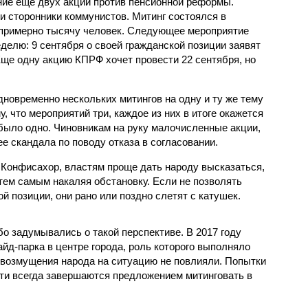
ие еще двух акций против пенсионной реформы.
 сторонники коммунистов. Митинг состоялся в
л примерно тысячу человек. Следующее мероприятие
еделю: 9 сентября о своей гражданской позиции заявят
Еще одну акцию КПРФ хочет провести 22 сентября, но
новременно нескольких митингов на одну и ту же тему
, что мероприятий три, каждое из них в итоге окажется
было одно. Чиновникам на руку малочисленные акции,
ее скандала по поводу отказа в согласовании.
 Конфисахор, властям проще дать народу высказаться,
тем самым накаляя обстановку. Если не позволять
й позиции, они рано или поздно слетят с катушек.
о задумывались о такой перспективе. В 2017 году
йд-парка в центре города, роль которого выполняло
 возмущения народа на ситуацию не повлияли. Попытки
чти всегда завершаются предложением митинговать в