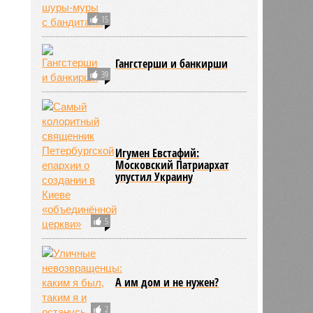
15
Гангстерши и банкирши
39
Игумен Евстафий:
Московский Патриархат
упустил Украину
5
А им дом и не нужен?
2