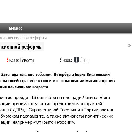
Бизнес
отив пенсионной реформы
енсионной реформы
 Законодательного собрания Петербурга Борис Вишневский
 на своей странице в соцсети о согласовании митинга против
ия пенсионного возраста.
иятие пройдет 16 сентября на площади Ленина. В его
зации принимают участие представители фракций
а», «ЛДПР», «Справедливой России» и «Партии роста»
рбургском парламенте, а также активисты политических
заций, например «Открытой России».