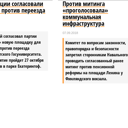
ции согласовали
Против митинга
 против переезда
«проголосовала»
коммунальная
инфраструктура
07.09.2018
й согласовал партии
» новую площадку для
Комитет по вопросам законности,
против переезда
правопорядка и безопасности
гского Госуниверситета.
запретил сторонникам Навального
тие пройдет 27 октября
проводить согласованный ранее
ов в парке Екатерингоф.
митинг против пенсионной
реформы на площади Ленина у
Финляндского вокзала.