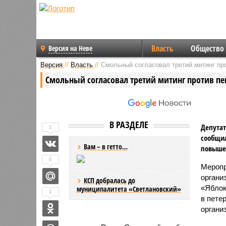
Власть
Общество
Версия на Неве
Версия
//
Власть
//
Смольный согласовал третий митинг пр
Смольный согласовал третий митинг против п
В РАЗДЕЛЕ
Депутат
1
сообщил
Вам – в гетто…
повышен
0
Меропр
органи
КСП добралась до
«Яблок
муниципалитета «Светлановский»
1
в пете
органи