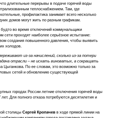
 что длительные перерывы в подаче горячей воды
нтрализованным теплоснабжением. Там, где
котельные, профилактика занимает всего несколько
дних домов могут жить по разным графикам.
 будто во время отключений коммунальщики
ом сети проходят наиболее серьёзное испытание:
вом создания повышенного давления, чтобы выявить
их холодов.
ереживают из-за начислений, сколько из-за потери
дача отрасли – не искать виноватых, а сокращать
а Цыганкова. По ее словам, это возможно только за
пловых сетей и обновлению существующей
рупных городах России летние отключения горячей воды
7 лет. Для полного отказа потребуются десятилетия и
ной столицы
Сергей Кропачев
в ходе прямой линии на
оснабжающим компаниям города поставлена задача