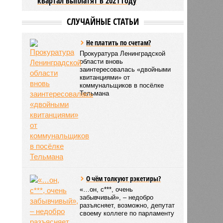
квартал выплатят в 2021 году
СЛУЧАЙНЫЕ СТАТЬИ
Не платить по счетам?
Прокуратура Ленинградской
области вновь
заинтересовалась «двойными
квитанциями» от
коммунальщиков в посёлке
Тельмана
О чём толкуют рэкетиры?
«…он, с***, очень
забывчивый», – недобро
разъясняет, возможно, депутат
своему коллеге по парламенту