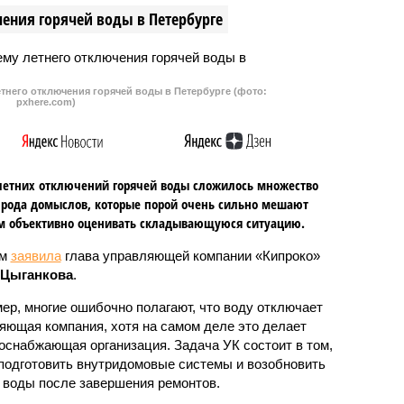
ения горячей воды в Петербурге
довлетворен судом.
цифровой валютой.
тнего отключения горячей воды в Петербурге (фото:
pxhere.com)
летних отключений горячей воды сложилось множество
 рода домыслов, которые порой очень сильно мешают
м объективно оценивать складывающуюся ситуацию.
ом
заявила
глава управляющей компании «Кипроко»
 Цыганкова
.
ер, многие ошибочно полагают, что воду отключает
яющая компания, хотя на самом деле это делает
оснабжающая организация. Задача УК состоит в том,
подготовить внутридомовые системы и возобновить
 воды после завершения ремонтов.