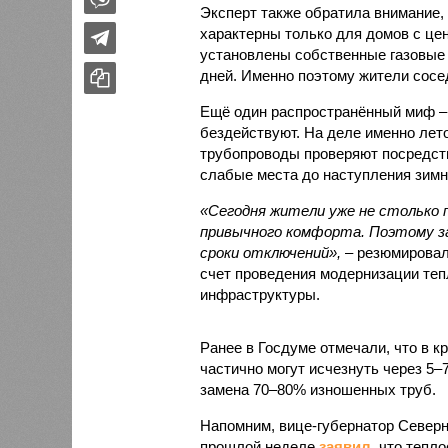
Эксперт также обратила внимание,
характерны только для домов с це
установлены собственные газовые 
дней. Именно поэтому жители сосе
Ещё один распространённый миф –
бездействуют. На деле именно лет
трубопроводы проверяют посредст
слабые места до наступления зимн
«Сегодня жители уже не столько п
привычного комфорта. Поэтому за
сроки отключений»,
– резюмировал
счет проведения модернизации те
инфраструктуры.
Ранее в Госдуме отмечали, что в к
частично могут исчезнуть через 5–
замена 70–80% изношенных труб.
Напомним, вице-губернатор Север
прошлой неделе
заявил
, что тепл