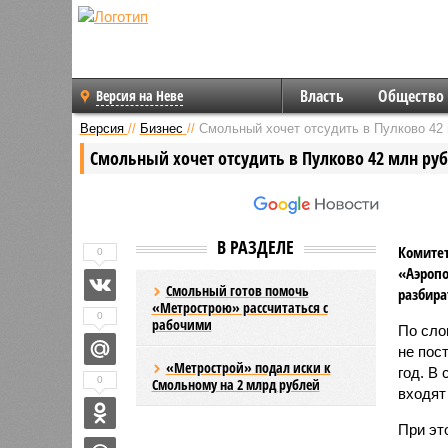
Власть
Общество
Версия на Неве
Версия
//
Бизнес
//
Смольный хочет отсудить в Пулково 42 
Смольный хочет отсудить в Пулково 42 млн руб
В РАЗДЕЛЕ
Комитет
0
«Аэропо
Смольный готов помочь
разбира
«Метрострою» рассчитаться с
0
рабочими
По сло
не пос
«Метрострой» подал иски к
год. В
0
Смольному на 2 млрд рублей
входят
При эт