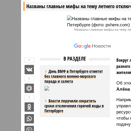
Названы главные мифы на тему летнего отключ
более 4,6 миллиона рублей.
рублей у
Названы главные мифы на тему ле
В РАЗДЕЛЕ
Вокруг 
0
разного
День ВМФ в Петербурге отметят
жителя
без главного военно-морского
0
парада и салюта
Об эт
Алёна
0
Наприм
Власти поручили сократить
сроки отключения горячей воды в
управл
Петербурге
ресурс
чтобы 
подачу