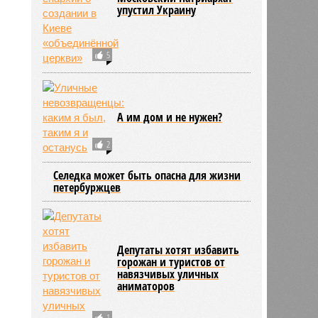
упустил Украину
2132
5
А им дом и не нужен?
2
Селедка может быть опасна для жизни
петербуржцев
Депутаты хотят избавить
горожан и туристов от
навязчивых уличных
аниматоров
1