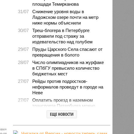
площади Темирканова
31/07
Снижение уровня воды в
Ладожском озере почти на метр
ниже нормы объяснили
30/07
Треш-блогера в Петербурге
отправили под стражу за
издевательство над голубем
29/07
Пруды Царского Села спасают от
превращения в болото
28/07
Число олимпиадников на журфаке
в СПбГУ превысило количество
бюджетных мест
27/07
Рейды против подростков-
неформалов проведут в городе на
Неве
27/07
Оплатить проезд в наземном
транспорте Петербурга можно
будет по геолокации
ЕЩЕ НОВОСТИ
24/07
Власти поручили сократить сроки
отключения горячей воды в
еве»
Петербурге
18:08