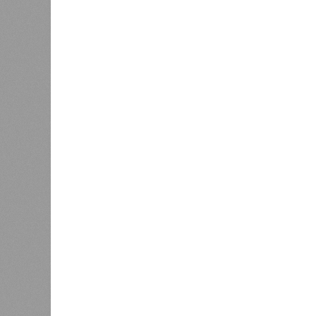
Версия
//
Власть
//
В Северной столице готовятся к создан
Не только подземка
В Северной столице готовятся к созданию назе
В Северной столице готовятся 
губернатора 
В РАЗДЕЛЕ
Развити
0
направл
Из Петербурга в Калининград
занимае
планируют запустить морской
0
пассажирский лайнер
Этот п
метроп
городе
0
систем
электр
создан