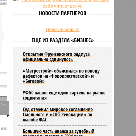
24/07
День ВМФ в Петербурге отметят
18:08
без главного военно-морского
НОВОСТИ ПАРТНЕРОВ
парада и салюта
23/07
Новую категорию водительских
прав предложили ввести в
Новости smi2.ru
Петербурге
ЕЩЕ ИЗ РАЗДЕЛА «БИЗНЕС»
Открытие Фрунзенского радиуса
официально сдвинулось
«Метрострой» объяснился по поводу
дефектов на «Новокрестовской» и
«Беговой»
УФАС нашло еще один картель на рынке
соцпитания
2728
Суд отменил мировое соглашение
о
0
Смольного и «СПб-Реновации» по
жалобе ФАС
1515
Большую часть аванса за судебный
ы