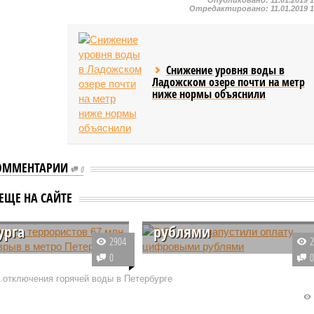
Отредактировано:
11.01.2019 
Снижение уровня воды в
Ладожском озере почти на метр
ниже нормы объяснили
ОММЕНТАРИИ
0
ыскал с
истов 67 млн
В Пулково запустили
ЕЩЕ НА САЙТЕ
 за взрыв в метро
оплату цифровыми
урга
рублями
2904
«Петербургский
Петербургский аэропорт Пулков
0
итен» к организаторам
стал первой российской
 отключения горячей воды в Петербурге
ического акта,
воздушной гаванью, где в
гося в апреле 2017
систему оплаты услуг были
 сумму 67 миллионов
успешно интегрированы расчет