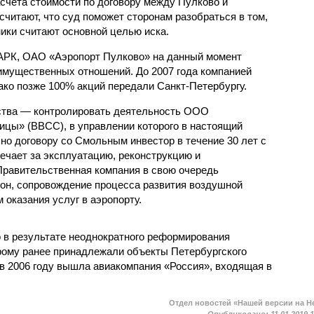
асчета стоимости по договору между Пулково и
читают, что суд поможет сторонам разобраться в том,
ики считают основной целью иска.
ПАРК, ОАО «Аэропорт Пулково» на данный момент
имущественных отношений. До 2007 года компанией
ко позже 100% акций передали Санкт-Петербургу.
ества — контролировать деятельность ООО
цы» (ВВСС), в управлении которого в настоящий
но договору со Смольным инвестор в течение 30 лет с
ечает за эксплуатацию, реконструкцию и
Правительственная компания в свою очередь
он, сопровождение процесса развития воздушной
м оказания услуг в аэропорту.
 в результате неоднократного реформирования
рому ранее принадлежали объекты Петербургского
 в 2006 году вышла авиакомпания «Россия», входящая в
Отдел новостей «Нашей версии на Н
Опубликовано:
11.01.2019 