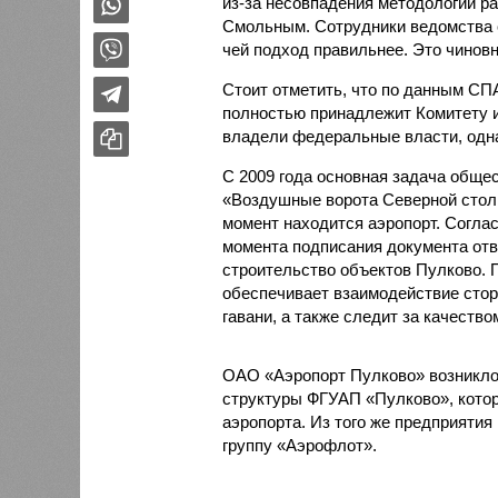
из-за несовпадения методологии р
Смольным. Сотрудники ведомства с
чей подход правильнее. Это чиновн
Стоит отметить, что по данным С
полностью принадлежит Комитету 
владели федеральные власти, одна
С 2009 года основная задача общ
«Воздушные ворота Северной столи
момент находится аэропорт. Соглас
момента подписания документа отв
строительство объектов Пулково. 
обеспечивает взаимодействие стор
гавани, а также следит за качество
ОАО «Аэропорт Пулково» возникло
структуры ФГУАП «Пулково», кото
аэропорта. Из того же предприятия
группу «Аэрофлот».