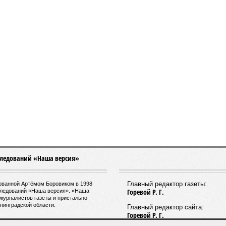
ование расписаний электричек с городским
венным транспортом.
датель Комитета по транспорту Санкт-Петербурга
 Минкин
заявил
о приоритетности формирования основ
дущего наземного метро. По его словам, шаги в этом
лении уже предпринимаются, начиная с запуска
ектричек. В 2025 году такое движение было
, а в апреле 2026 года открыли новое направление от
Следующим важным этапом станет введение единого
рам пользоваться скидками при пересадках между
арты «Подорожник».
ие Северной столицы в ноябре прошлого года
ивающий фиксированный тариф на железнодорожные
г рассматривается как фундамент для создания сети
го метро. Предполагается, что единый тариф,
ублей за поездку, обеспечит возможность перевозить
год.
ктовое движение от Балтийского вокзала до Гатчины