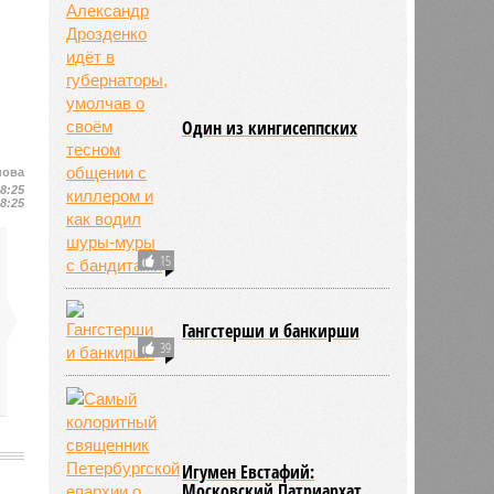
Один из кингисеппских
нова
18:25
18:25
15
Гангстерши и банкирши
39
Игумен Евстафий:
Московский Патриархат