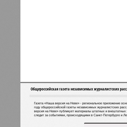
соглас
общест
Власти не намерены возвращать
Предсе
самокаты в центр Петербурга
Денис
для бу
направ
тактового движения пригородных эл
организовано на пяти направлениях
Балтийского вокзала до Гатчины. 
билета, который позволит пассажи
электричками и метро с помощью к
Напомним, законодательное собран
одобрило законопроект, устанавл
перевозки в черте города. Этот ша
городского электрического наземно
ориентировочно в пределах 60–69 р
около 180 миллионов пассажиров в 
Запущенное в апреле этого года та