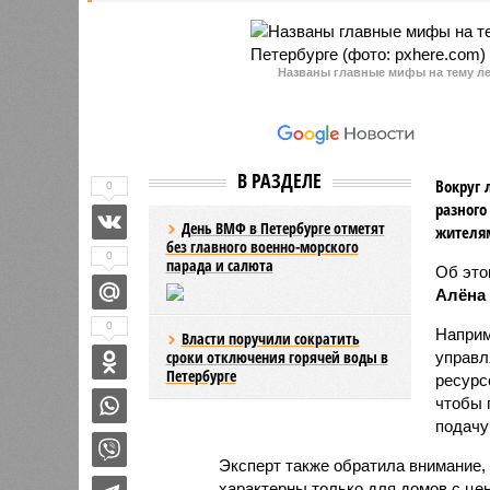
Названы главные мифы на тему ле
В РАЗДЕЛЕ
Вокруг 
0
разного
День ВМФ в Петербурге отметят
жителя
без главного военно-морского
0
парада и салюта
Об эт
Алёна
0
Наприм
Власти поручили сократить
сроки отключения горячей воды в
управл
Петербурге
ресурс
чтобы 
подачу
Эксперт также обратила внимание,
характерны только для домов с це