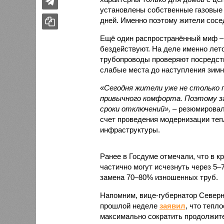
установлены собственные газовые 
дней. Именно поэтому жители сосе
Ещё один распространённый миф –
бездействуют. На деле именно лет
трубопроводы проверяют посредст
слабые места до наступления зимн
«Сегодня жители уже не столько п
привычного комфорта. Поэтому за
сроки отключений»,
– резюмировал
счет проведения модернизации те
инфраструктуры.
Ранее в Госдуме отмечали, что в к
частично могут исчезнуть через 5–
замена 70–80% изношенных труб.
Напомним, вице-губернатор Север
прошлой неделе
заявил
, что тепл
максимально сократить продолжите