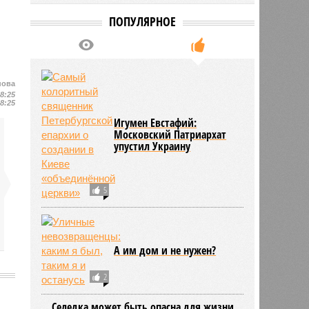
ПОПУЛЯРНОЕ
нова
18:25
18:25
Игумен Евстафий:
Московский Патриархат
упустил Украину
5
А им дом и не нужен?
2
Селедка может быть опасна для жизни