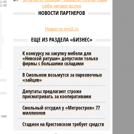
21:35
23/07
Новую категорию водительских
21:36
прав предложили ввести в
НОВОСТИ ПАРТНЕРОВ
Петербурге
22/07
Ленинградская область вошла в
число опасных регионов по
Новости smi2.ru
клещевому энцефалиту
ЕЩЕ ИЗ РАЗДЕЛА «БИЗНЕС»
К конкурсу на закупку мебели для
«Невской ратуши» допустили только
фирмы с большими складами
В Смольном возьмутся за парковочных
«зайцев»
Депутаты предлагают строже
присматривать за кооперативами
Смольный отсудил у «Метростроя» 77
миллионов
1408
Стадион на Крестовском требует средств