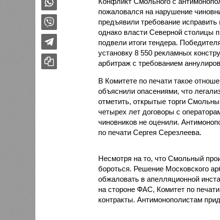
Конфликт Смольного с антимонополи
пожаловался на нарушение чиновн
предъявили требование исправить н
однако власти Северной столицы пр
подвели итоги тендера. Победител
установку 8 550 рекламных констру
арбитраж с требованием аннулиро
В Комитете по печати такое отнош
объяснили опасениями, что легали
отметить, открытые торги Смольный
четырех лет договоры с оператор
чиновников не оценили. Антимоноп
по печати Сергея Серезлеева.
Несмотря на то, что Смольный про
бороться. Решение Московского ар
обжаловать в апелляционной инста
на стороне ФАС, Комитет по печат
контракты. Антимонополистам прид