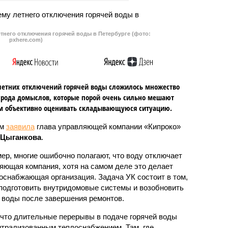
тнего отключения горячей воды в Петербурге (фото:
pxhere.com)
летних отключений горячей воды сложилось множество
 рода домыслов, которые порой очень сильно мешают
м объективно оценивать складывающуюся ситуацию.
ом
заявила
глава управляющей компании «Кипроко»
 Цыганкова
.
ер, многие ошибочно полагают, что воду отключает
яющая компания, хотя на самом деле это делает
оснабжающая организация. Задача УК состоит в том,
подготовить внутридомовые системы и возобновить
 воды после завершения ремонтов.
 что длительные перерывы в подаче горячей воды
нтрализованным теплоснабжением. Там, где