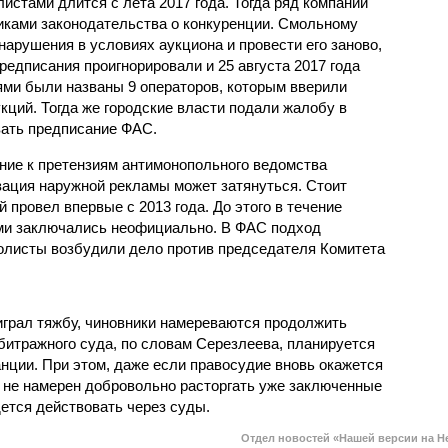
стами длится с лета 2017 года. Тогда ряд компаний
иками законодательства о конкуренции. Смольному
арушения в условиях аукциона и провести его заново,
едписания проигнорировали и 25 августа 2017 года
ями были названы 9 операторов, которым вверили
кций. Тогда же городские власти подали жалобу в
вать предписание ФАС.
ение к претензиям антимонопольного ведомства
зация наружной рекламы может затянуться. Стоит
 провел впервые с 2013 года. До этого в течение
ами заключались неофициально. В ФАС подход
олисты возбудили дело против председателя Комитета
играл тяжбу, чиновники намереваются продолжить
битражного суда, по словам Серезлеева, планируется
нции. При этом, даже если правосудие вновь окажется
и не намерен добровольно расторгать уже заключенные
ется действовать через суды.
Отдел новостей «Нашей версии на Н