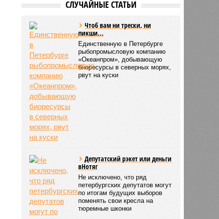
СЛУЧАЙНЫЕ СТАТЬИ
Чтоб вам ни трески, ни
пикши...
Единственную в Петербурге
рыбопромысловую компанию
«Океанпром», добывающую
биоресурсы в северных морях,
рвут на куски
Депутатский рэкет или деньги
вНотяг
Не исключено, что ряд
петербургских депутатов могут
по итогам будущих выборов
поменять свои кресла на
тюремные шконки