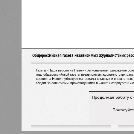
соглас
общест
Власти не намерены возвращать
Предсе
самокаты в центр Петербурга
Денис
для бу
направ
тактового движения пригородных эл
организовано на пяти направлениях
Балтийского вокзала до Гатчины. 
билета, который позволит пассажи
электричками и метро с помощью к
Напомним, законодательное собран
одобрило законопроект, устанавл
перевозки в черте города. Этот ша
Продолжая работу с 
городского электрического наземно
ориентировочно в пределах 60–69 р
Пожалуйст
около 180 миллионов пассажиров в 
Запущенное в апреле этого года та
стало шестым направлением с таки