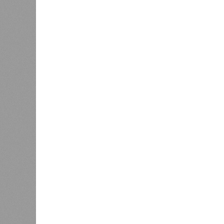
Не только подземка
В Северной столице готовятся к созданию назе
В Северной столице готовятся 
губернатора 
В РАЗДЕЛЕ
Развити
0
направл
Из Петербурга в Калининград
занимае
планируют запустить морской
0
пассажирский лайнер
Этот п
метроп
городе
0
систем
электр
создан