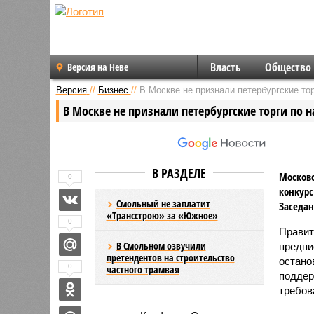
Власть
Общество
Версия на Неве
Версия
//
Бизнес
//
В Москве не признали петербургские то
В Москве не признали петербургские торги по 
В РАЗДЕЛЕ
Москов
0
конкурс
Смольный не заплатит
Заседан
«Трансстрою» за «Южное»
0
Правит
В Смольном озвучили
предпи
претендентов на строительство
остано
0
частного трамвая
поддер
требов