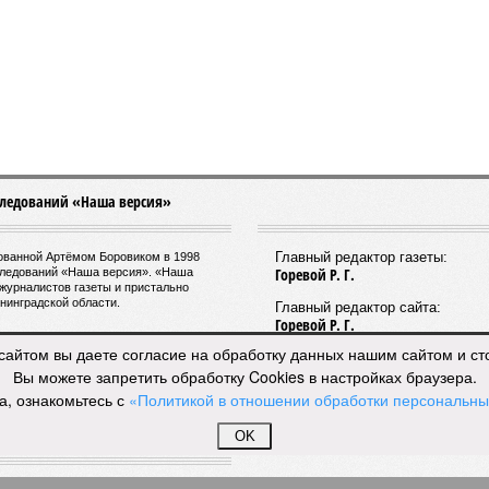
ование расписаний электричек с городским
венным транспортом.
датель Комитета по транспорту Санкт-Петербурга
 Минкин
заявил
о приоритетности формирования основ
дущего наземного метро. По его словам, шаги в этом
лении уже предпринимаются, начиная с запуска
ектричек. В 2025 году такое движение было
, а в апреле 2026 года открыли новое направление от
Следующим важным этапом станет введение единого
рам пользоваться скидками при пересадках между
арты «Подорожник».
ие Северной столицы в ноябре прошлого года
ивающий фиксированный тариф на железнодорожные
г рассматривается как фундамент для создания сети
сайтом вы даете согласие на обработку данных нашим сайтом и с
го метро. Предполагается, что единый тариф,
Вы можете запретить обработку Cookies в настройках браузера.
ублей за поездку, обеспечит возможность перевозить
а, ознакомьтесь с
«Политикой в отношении обработки персональн
год.
OK
ктовое движение от Балтийского вокзала до Гатчины
м режимом работы. В будние дни в часы пик поезда на