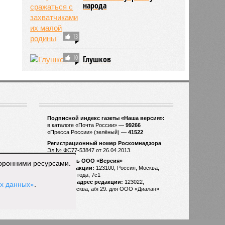
народа
13
10
Глушков
торонними ресурсами.
ых данных»
.