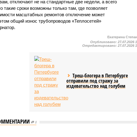
овам, отключают не на стандартные две недели, а всего
то такие сроки возможны только там, где позволяет
одимости масштабных ремонтов отключение может
этом общий износ трубопроводов «Теплосетей»
рнатор.
Екатерина Степа
Опубликовано:
27.07.2026 
Отредактировано:
27.07.2026 
Треш-блогера в Петербурге
отправили под стражу за
издевательство над голубем
ОММЕНТАРИИ
0
ию наземного метро