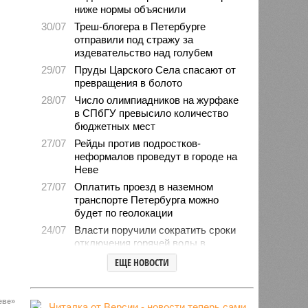
ниже нормы объяснили
30/07
Треш-блогера в Петербурге
отправили под стражу за
издевательство над голубем
29/07
Пруды Царского Села спасают от
превращения в болото
28/07
Число олимпиадников на журфаке
в СПбГУ превысило количество
бюджетных мест
27/07
Рейды против подростков-
неформалов проведут в городе на
Неве
27/07
Оплатить проезд в наземном
транспорте Петербурга можно
будет по геолокации
24/07
Власти поручили сократить сроки
отключения горячей воды в
Петербурге
ЕЩЕ НОВОСТИ
24/07
День ВМФ в Петербурге отметят
без главного военно-морского
парада и салюта
еве»