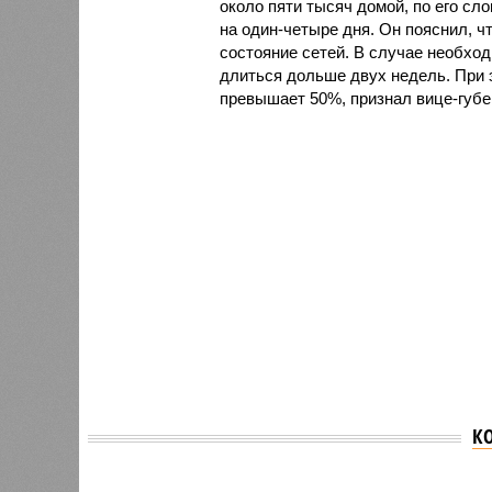
около пяти тысяч домой, по его сл
на один-четыре дня. Он пояснил, ч
состояние сетей. В случае необх
длиться дольше двух недель. При 
превышает 50%, признал вице-губе
К
Версия
//
Власть
//
В Северной столице готовятся к создан