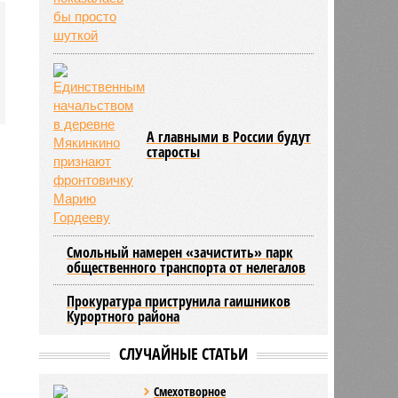
А главными в России будут
старосты
Смольный намерен «зачистить» парк
общественного транспорта от нелегалов
Прокуратура приструнила гаишников
Курортного района
СЛУЧАЙНЫЕ СТАТЬИ
Смехотворное