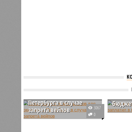
К
Смольный не увидел
Каршер
рисков для экономики
за год 
Петербурга в случае
бюджет
3067
запрета вейпов
Сервисы 
0
В Комитете по промышленной
автомоби
политике, инновациям и торговле
Санкт-Пе
Смольного выразили
2025 год