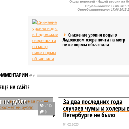
Отдел новостей «Нашей версии на Н
Опубликовано:
17.06.2015 
Отредактировано:
17.06.2015 
Снижение уровня воды в
Ладожском озере почти на метр
ниже нормы объяснили
ОММЕНТАРИИ
0
инг в Петербурге
ЕЩЕ НА САЙТЕ
не заплатил в
 ни рубля
За два последних года
3415
случаев чумы и холеры 
краткосрочной аренды
0
Петербурге не было
лей, работающие в
тербурге, по итогам
04.02.2023
а не внесли в бюджет