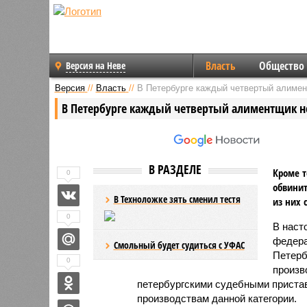
Власть
Общество
Версия на Неве
Версия
//
Власть
//
В Петербурге каждый четвертый алимен
В Петербурге каждый четвертый алиментщик не
В РАЗДЕЛЕ
Кроме т
0
обвинит
В Техноложке зять сменил тестя
из них 
0
В наст
федера
Смольный будет судиться с УФАС
Петерб
0
произв
петербургскими судебными пристав
производствам данной категории.