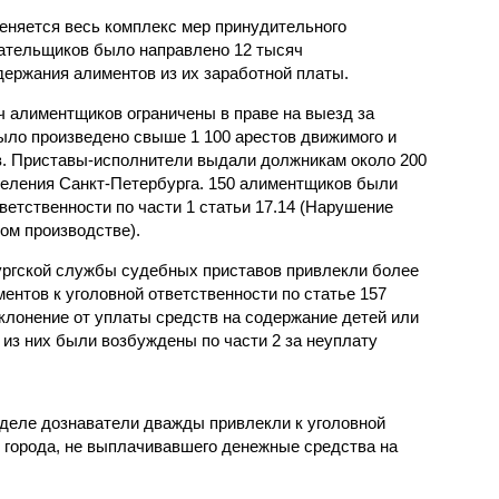
няется весь комплекс мер принудительного
ательщиков было направлено 12 тысяч
ержания алиментов из их заработной платы.
 алиментщиков ограничены в праве на выезд за
ло произведено свыше 1 100 арестов движимого и
. Приставы-исполнители выдали должникам около 200
селения Санкт-Петербурга. 150 алиментщиков были
етственности по части 1 статьи 17.14 (Нарушение
ом производстве).
ургской службы судебных приставов привлекли более
ентов к уголовной ответственности по статье 157
клонение от уплаты средств на содержание детей или
из них были возбуждены по части 2 за неуплату
тделе дознаватели дважды привлекли к уголовной
я города, не выплачивавшего денежные средства на