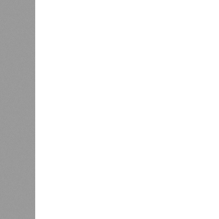
уверенность в том, что
региона н
потенциальный запрет на
на прибы
торговлю вейпами и жидкостями
с никотином в Петербурге не
повлияет на городскую
экономику.