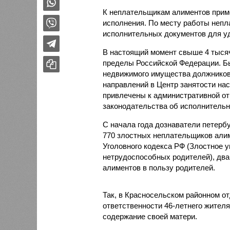
К неплательщикам алиментов приме
исполнения. По месту работы непл
исполнительных документов для уд
В настоящий момент свыше 4 тысяч
пределы Российской Федерации. Бы
недвижимого имущества должников
направлений в Центр занятости на
привлечены к административной отв
законодательства об исполнительн
С начала года дознаватели петерб
770 злостных неплательщиков алим
Уголовного кодекса РФ (Злостное у
нетрудоспособных родителей), два 
алиментов в пользу родителей.
Так, в Красносельском районном о
ответственности 46-летнего жител
содержание своей матери.