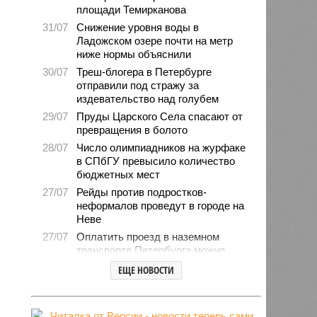
площади Темирканова
31/07
Снижение уровня воды в
Ладожском озере почти на метр
ниже нормы объяснили
30/07
Треш-блогера в Петербурге
отправили под стражу за
издевательство над голубем
29/07
Пруды Царского Села спасают от
превращения в болото
28/07
Число олимпиадников на журфаке
в СПбГУ превысило количество
бюджетных мест
27/07
Рейды против подростков-
неформалов проведут в городе на
Неве
27/07
Оплатить проезд в наземном
транспорте Петербурга можно
будет по геолокации
ЕЩЕ НОВОСТИ
24/07
Власти поручили сократить сроки
отключения горячей воды в
Петербурге