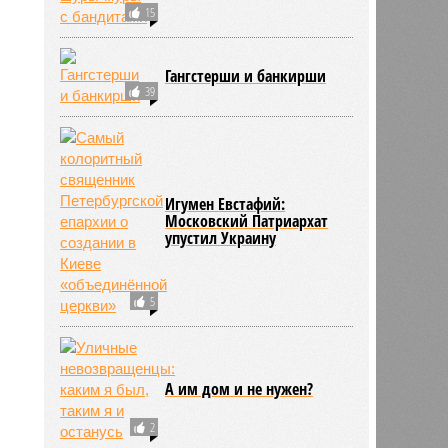
15
Гангстерши и банкирши
39
Игумен Евстафий:
Московский Патриархат
упустил Украину
5
А им дом и не нужен?
2