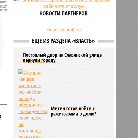
еве»
24/07
День ВМФ в Петербурге отметят
18:17
без главного военно-морского
18:18
НОВОСТИ ПАРТНЕРОВ
парада и салюта
23/07
Новую категорию водительских
прав предложили ввести в
Новости smi2.ru
Петербурге
ЕЩЕ ИЗ РАЗДЕЛА «ВЛАСТЬ»
Постоялый двор на Славянской улице
вернули городу
Митин готов войти с
режиссёрами в долю?
в