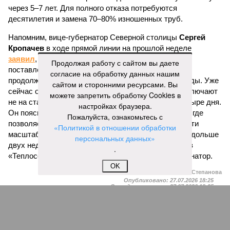
через 5–7 лет. Для полного отказа потребуются
десятилетия и замена 70–80% изношенных труб.
Напомним, вице-губернатор Северной столицы
Сергей
Кропачев
в ходе прямой линии на прошлой неделе
заявил
, что теплоснабжающим компаниям города
Продолжая работу с сайтом вы даете
поставлена задача максимально сократить
согласие на обработку данных нашим
продолжительность летних отключений горячей воды. Уже
сайтом и сторонними ресурсами. Вы
сейчас около пяти тысяч домой, по его словам, отключают
можете запретить обработку Cookies в
не на стандартные две недели, а всего на один-четыре дня.
настройках браузера.
Он пояснил, что такие сроки возможны только там, где
Пожалуйста, ознакомьтесь с
позволяет состояние сетей. В случае необходимости
«Политикой в отношении обработки
масштабных ремонтов отключение может длиться дольше
персональных данных»
двух недель. При этом общий износ трубопроводов
.
«Теплосетей» превышает 50%, признал вице-губернатор.
OK
Екатерина Степанова
Опубликовано:
27.07.2026 18:25
Отредактировано:
27.07.2026 18:25
Такси в
Петербурге
переведут на газ и