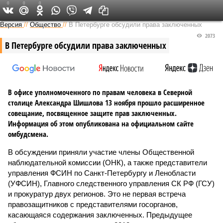
0
0
0
Версия на Неве
Версия
//
Общество
//
В Петербурге обсудили права заключенных
2073
В Петербурге обсудили права заключенных
В офисе уполномоченного по правам человека в Северной
столице Александра Шишлова 13 ноября прошло расширенное
совещание, посвященное защите прав заключенных.
Информация об этом опубликована на официальном сайте
омбудсмена.
В обсуждении приняли участие члены Общественной
наблюдательной комиссии (ОНК), а также представители
управления ФСИН по Санкт-Петербургу и Ленобласти
(УФСИН), Главного следственного управления СК РФ (ГСУ)
и прокуратур двух регионов. Это не первая встреча
правозащитников с представителями госорганов,
касающаяся содержания заключенных. Предыдущее