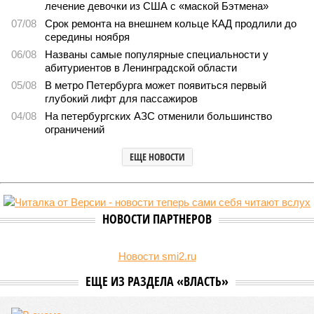
Домыслы и реальность
Названы главные мифы на тему летнего отключения
горячей воды в Петербурге
Названы главные мифы на тему летнего отключения горячей воды в
Петербурге (фото: pxhere.com)
Вокруг летних отключений горячей воды сложилось множество
разного рода домыслов, которые порой очень сильно мешают
жителям объективно оценивать складывающуюся ситуацию.
Об этом
заявила
глава управляющей компании «Кипроко»
Алёна Цыганкова
.
Например, многие ошибочно полагают, что воду отключает
управляющая компания, хотя на самом деле это делает
ресурсоснабжающая организация. Задача УК состоит в