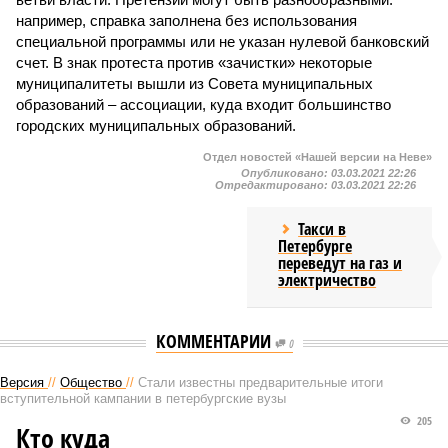
например, справка заполнена без использования
специальной программы или не указан нулевой банковский
счет. В знак протеста против «зачистки» некоторые
муниципалитеты вышли из Совета муниципальных
образований – ассоциации, куда входит большинство
городских муниципальных образований.
Отдел новостей «Нашей версии на Неве»
Опубликовано:
03.03.2021 22:26
Отредактировано:
03.03.2021 22:26
Такси в
Петербурге
переведут на газ и
электричество
КОММЕНТАРИИ
0
Версия
//
Общество
//
Стали известны предварительные итоги
вступительной кампании в петербургские вузы
205
Кто куда