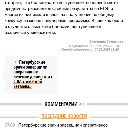
тот факт, что большинство поступивших по данной квоте
продемонстрировали достойные результаты на ЕГЭ, и
многие из них имели шансы на поступление по общему
конкурсу на менее популярные программы. В списках были
и студенты с высокими баллами, поступившие в
различные университеты.
Екатерина Степанова
Опубликовано:
07.08.2026 19:20
Отредактировано:
07.08.2026 19:20
Петербурские
врачи завершили
оперативное
лечение девочки из
США с «маской
Бэтмена»
КОММЕНТАРИИ
0
Версия
//
Власть
//
Названы главные мифы на тему летнего отключения
горячей воды в Петербурге
1672