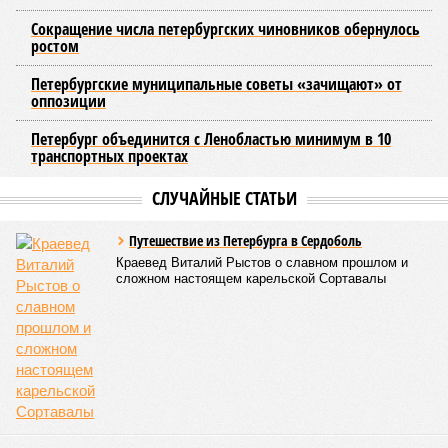
Цыганкова. По ее словам, это возможно только за счет
проведения модернизации тепловых сетей и обновлению
существующей инфраструктуры.
Ранее в Госдуме отмечали, что в крупных городах России
летние отключения горячей воды частично могут исчезнуть
через 5–7 лет. Для полного отказа потребуются
десятилетия и замена 70–80% изношенных труб.
Напомним, вице-губернатор Северной столицы
Сергей
Кропачев
в ходе прямой линии на прошлой неделе
заявил
, что теплоснабжающим компаниям города
поставлена задача максимально сократить
продолжительность летних отключений горячей воды. Уже
сейчас около пяти тысяч домой, по его словам, отключают
не на стандартные две недели, а всего на один-четыре дня.
Он пояснил, что такие сроки возможны только там, где
позволяет состояние сетей. В случае необходимости
масштабных ремонтов отключение может длиться дольше
двух недель. При этом общий износ трубопроводов
«Теплосетей» превышает 50%, признал вице-губернатор.