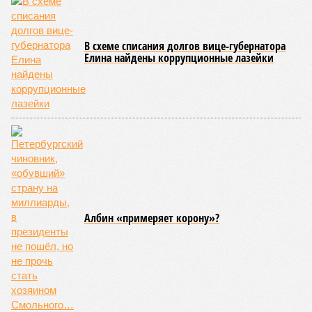
том, чтобы подготовить внутридомовые системы и
возобновить подачу воды после завершения ремонтов.
Эксперт также обратила внимание, что длительные
перерывы в подаче горячей воды характерны только для
домов с централизованным теплоснабжением. Там, где
установлены собственные газовые котельные,
профилактика занимает всего несколько дней. Именно
поэтому жители соседних домов могут жить по разным
графикам.
Ещё один распространённый миф – будто во время
отключений коммунальщики бездействуют. На деле именно
летом сети проходят наиболее серьёзное испытание:
трубопроводы проверяют посредством создания
повышенного давления, чтобы выявить слабые места до
наступления зимних холодов.
«Сегодня жители уже не столько переживают из-за
начислений, сколько из-за потери привычного комфорта.
Поэтому задача отрасли – не искать виноватых, а
сокращать сроки отключений»,
– резюмировала