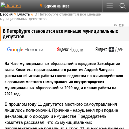
Версия на Неве
Версия
//
Власть
//
В Петербурге становится все меньше
муниципальных депутатов
4284
В Петербурге становится все меньше муниципальных
депутатов
На Часе муниципальных образований в городском Заксобрании
глава Комитета территориального развития Андрей Чапуров
рассказал об итогах работы своего ведомства по взаимодействию
с органами местного самоуправления внутригородских
муниципальных образований за 2020 год и планах работы на
2021 год.
В прошлом году 11 депутатов местного самоуправления
лишились полномочий. Причина - нарушения при подаче
декларации о доходах и имуществе Председатель
комитета рассказал, что 25 муниципальных
парламентариев не подали их в срок. 11 из них уже лишены