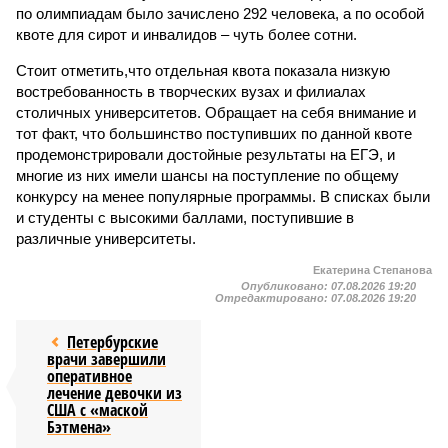
по олимпиадам было зачислено 292 человека, а по особой
квоте для сирот и инвалидов – чуть более сотни.
Стоит отметить,что отдельная квота показала низкую
востребованность в творческих вузах и филиалах
столичных университетов. Обращает на себя внимание и
тот факт, что большинство поступивших по данной квоте
продемонстрировали достойные результаты на ЕГЭ, и
многие из них имели шансы на поступление по общему
конкурсу на менее популярные программы. В списках были
и студенты с высокими баллами, поступившие в
различные университеты.
Екатерина Степанова
Опубликовано:
07.08.2026 19:20
Отредактировано:
07.08.2026 19:20
Петербурские
врачи завершили
оперативное
лечение девочки из
США с «маской
Бэтмена»