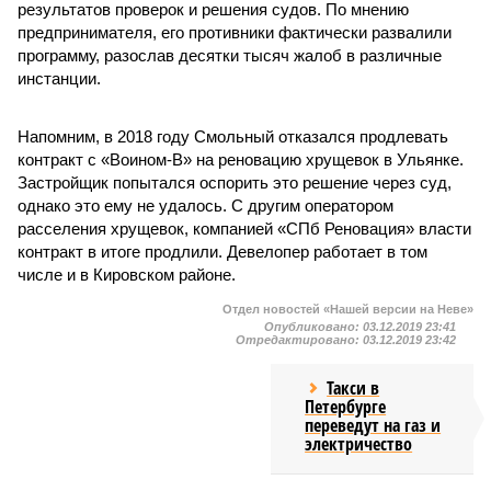
результатов проверок и решения судов. По мнению
предпринимателя, его противники фактически развалили
программу, разослав десятки тысяч жалоб в различные
инстанции.
Напомним, в 2018 году Смольный отказался продлевать
контракт с «Воином-В» на реновацию хрущевок в Ульянке.
Застройщик попытался оспорить это решение через суд,
однако это ему не удалось. С другим оператором
расселения хрущевок, компанией «СПб Реновация» власти
контракт в итоге продлили. Девелопер работает в том
числе и в Кировском районе.
Отдел новостей «Нашей версии на Неве»
Опубликовано:
03.12.2019 23:41
Отредактировано:
03.12.2019 23:42
Такси в
Петербурге
переведут на газ и
электричество