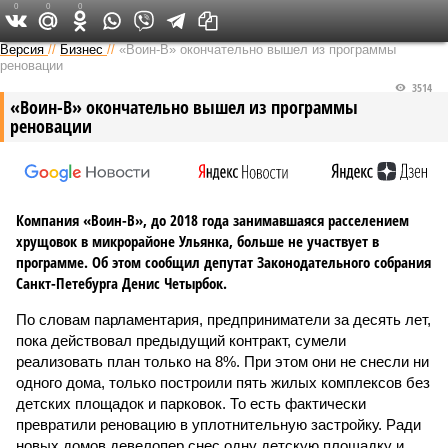
0
0
0
Версия на Неве
Версия
//
Бизнес
//
«Воин-В» окончательно вышел из программы
реновации
3514
«Воин-В» окончательно вышел из программы
реновации
Компания «Воин-В», до 2018 года занимавшаяся расселением
хрущовок в микрорайоне Ульянка, больше не участвует в
программе. Об этом сообщил депутат Законодательного собрания
Санкт-Петебурга Денис Четырбок.
По словам парламентария, предприниматели за десять лет,
пока действовал предыдущий контракт, сумели
реализовать план только на 8%. При этом они не снесли ни
одного дома, только построили пять жилых комплексов без
детских площадок и парковок. То есть фактически
превратили реновацию в уплотнительную застройку. Ради
новых домов девелопер снес одну детскую площадку и