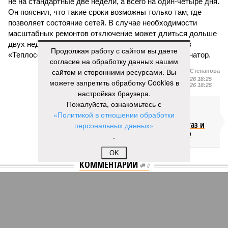
не на стандартные две недели, а всего на один-четыре дня.
Он пояснил, что такие сроки возможны только там, где
позволяет состояние сетей. В случае необходимости
масштабных ремонтов отключение может длиться дольше
двух недель. При этом общий износ трубопроводов
Продолжая работу с сайтом вы даете
«Теплосетей» превышает 50%, признал вице-губернатор.
согласие на обработку данных нашим
сайтом и сторонними ресурсами. Вы
Екатерина Степанова
Опубликовано:
27.07.2026 18:25
можете запретить обработку Cookies в
Отредактировано:
27.07.2026 18:25
настройках браузера.
Пожалуйста, ознакомьтесь с
Такси в
«Политикой в отношении обработки
Петербурге
переведут на газ и
персональных данных»
электричество
.
OK
КОММЕНТАРИИ
0
ПОСЛЕДНИЕ НОВОСТИ
07/08
Петербурские врачи завершили оперативное
лечение девочки из США с «маской Бэтмена»
07/08
Срок ремонта на внешнем кольце КАД продлили до