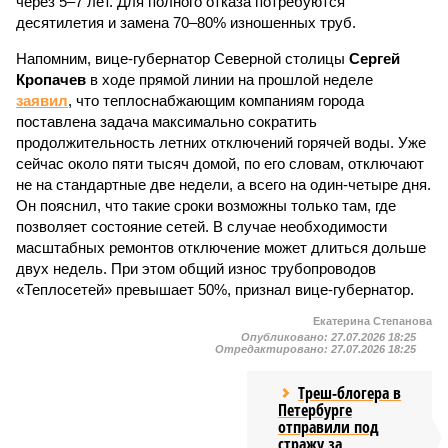
через 5–7 лет. Для полного отказа потребуются
десятилетия и замена 70–80% изношенных труб.
Напомним, вице-губернатор Северной столицы
Сергей
Кропачев
в ходе прямой линии на прошлой неделе
заявил
, что теплоснабжающим компаниям города
поставлена задача максимально сократить
продолжительность летних отключений горячей воды. Уже
сейчас около пяти тысяч домой, по его словам, отключают
не на стандартные две недели, а всего на один-четыре дня.
Он пояснил, что такие сроки возможны только там, где
позволяет состояние сетей. В случае необходимости
масштабных ремонтов отключение может длиться дольше
двух недель. При этом общий износ трубопроводов
«Теплосетей» превышает 50%, признал вице-губернатор.
Екатерина Степанова
Опубликовано:
27.07.2026 18:25
Отредактировано:
27.07.2026 18:25
Треш-блогера в
Петербурге
отправили под
стражу за