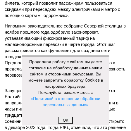
билета, который позволит пассажирам пользоваться
скидками при пересадках между электричками и метро с
помощью карты «Подорожник».
Напомним, законодательное собрание Северной столицы в
ноябре прошлого года одобрило законопроект,
устанавливающий фиксированный тариф на
железнодорожные перевозки в черте города. Этот шаг
рассматривается как фундамент для создания сети
городского электрического наземного метро.
Продолжая работу с сайтом вы даете
Предполагается, что единый тариф, ориентировочно в
согласие на обработку данных нашим
пределах 60–69 рублей за поездку, обеспечит возможность
сайтом и сторонними ресурсами. Вы
перевозить около 180 миллионов пассажиров в год.
можете запретить обработку Cookies в
настройках браузера.
Запущенное в апреле этого года тактовое движение от
Пожалуйста, ознакомьтесь с
Балтийского вокзала до Гатчины стало шестым
«Политикой в отношении обработки
направлением с таким режимом работы. В будние дни в
персональных данных»
часы пик поезда на этом маршруте курсируют каждые
.
тридцать минут. Первое подобное направление,
OK
соединившее Павловск и Витебский вокзал, было открыто
в декабре 2022 года. Тогда РЖД отмечали, что это решение