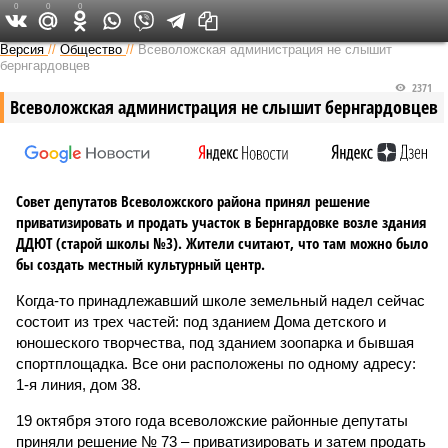
0
0
0
Версия на Неве
Версия
//
Общество
//
Всеволожская администрация не слышит
бернгардовцев
2371
Всеволожская администрация не слышит бернгардовцев
Совет депутатов Всеволожского района принял решение
приватизировать и продать участок в Бернгардовке возле здания
ДДЮТ (старой школы №3). Жители считают, что там можно было
бы создать местный культурный центр.
Когда-то принадлежавший школе земельный надел сейчас
состоит из трех частей: под зданием Дома детского и
юношеского творчества, под зданием зоопарка и бывшая
спортплощадка. Все они расположены по одному адресу:
1-я линия, дом 38.
19 октября этого года всеволожские районные депутаты
приняли решение № 73 – приватизировать и затем продать