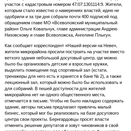
участок с кадастровым номером 47:07:1301114:9. Жители,
которым стало известно о намерениях властей, идею не
одобрили и за три дня собрали почти 400 подписей под
обращением главе МО «Всеволожский муниципальный
район» Ольге Ковальчук, главе администрации Андрею
Низовскому и главе Всеволожска, Ангелине Плыгун.
Как сообщает корреспондент «Нашей версии на Неве»,
жители микрорайона просили построить на участке вместо
ветхого здания небольшой досуговый центр, где можно
было бы организовать детские и взрослые кружки,
выделить помещения под спортивный зал (кстати,
тренажеры для него есть и хранятся в бане № 2), а также
лекционный зал, который можно было бы использовать и
для собраний. В пешей доступности для жителей
микрорайона нет ни одного общественного места,
отмечается в письме. Чтобы не было накладно содержать
здание, авторы письма предлагают привлечь малый
бизнес, который мог бы реализовать на базе досугового
центра свои проекты. Бернгардовцы просят власти
отменить решение депутатов и зовут чиновников в свой