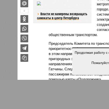
метроп
городе
0
Власти не намерены возвращать
систем
самокаты в центр Петербурга
электр
создан
соглас
общественным транспортом.
Председатель Комитета по трансп
приоритетности формирования осно
Продолжая работу с 
в этом направлении уже предприним
пригородных электричек. В 2025 го
Пожалуйст
направлениях, а в апреле 2026 год
Гатчины. Следующим важным этапом
пассажирам пользоваться скидками
помощью карты «Подорожник».
Напомним, законодательное собран
одобрило законопроект, устанавл
перевозки в черте города. Этот ша
городского электрического наземно
ориентировочно в пределах 60–69 р