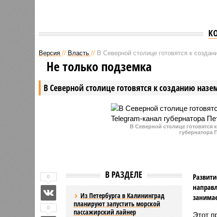
К
Версия
//
Власть
//
В Северной столице готовятся к создан
Не только подземка
В Северной столице готовятся к созданию назе
В Северной столице готовятся 
губернатора 
В РАЗДЕЛЕ
Развити
0
направл
Из Петербурга в Калининград
занимае
планируют запустить морской
0
пассажирский лайнер
Этот п