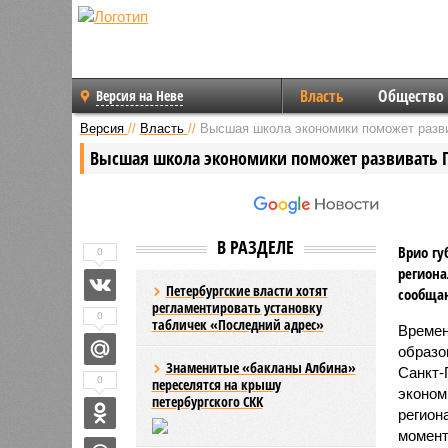
Власть
Общество
Версия на Неве
Версия
//
Власть
//
Высшая школа экономики поможет разви
Высшая школа экономики поможет развивать П
В РАЗДЕЛЕ
Врио гу
0
регион
Петербургские власти хотят
сообщаю
регламентировать установку
0
табличек «Последний адрес»
Времен
образо
Знаменитые «бакланы Албина»
Санкт-
0
переселятся на крышу
эконом
петербургского СКК
регион
момент