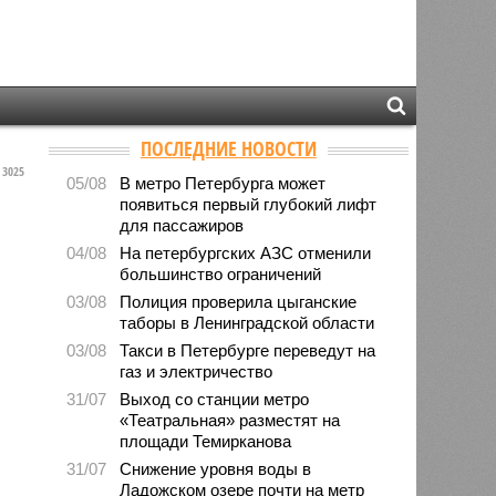
ПОСЛЕДНИЕ НОВОСТИ
3025
05/08
В метро Петербурга может
появиться первый глубокий лифт
для пассажиров
04/08
На петербургских АЗС отменили
большинство ограничений
03/08
Полиция проверила цыганские
таборы в Ленинградской области
03/08
Такси в Петербурге переведут на
газ и электричество
31/07
Выход со станции метро
«Театральная» разместят на
площади Темирканова
31/07
Снижение уровня воды в
Ладожском озере почти на метр