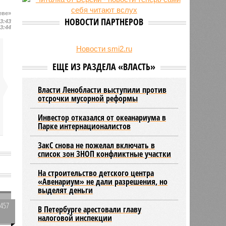
23/07
Новую категорию водительских
еве»
прав предложили ввести в
НОВОСТИ ПАРТНЕРОВ
23:43
Петербурге
23:44
22/07
Ленинградская область вошла в
число опасных регионов по
Новости smi2.ru
клещевому энцефалиту
ЕЩЕ ИЗ РАЗДЕЛА «ВЛАСТЬ»
Власти Ленобласти выступили против
отсрочки мусорной реформы
Инвестор отказался от океанариума в
Парке интернационалистов
ЗакС снова не пожелал включать в
список зон ЗНОП конфликтные участки
На строительство детского центра
а
«Авенариум» не дали разрешения, но
выделят деньги
4457
В Петербурге арестовали главу
0
налоговой инспекции
д