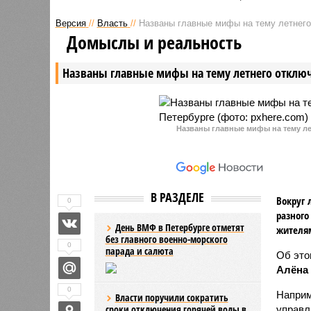
предварительную проверку по
Сначала 
Версия
//
Власть
//
Названы главные мифы на тему летнего
факту обнаружения туберкулеза
существу
Домыслы и реальность
у сотрудницы школы № 575,
на их мес
расположенной в Приморском
Названы главные мифы на тему летнего отключ
районе города.
Названы главные мифы на тему ле
В РАЗДЕЛЕ
Вокруг 
0
разного
День ВМФ в Петербурге отметят
жителя
без главного военно-морского
0
парада и салюта
Об эт
Алёна
0
Наприм
Власти поручили сократить
сроки отключения горячей воды в
управл