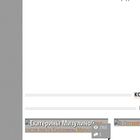
К
Петербургскую школу
В Петер
проверяют после поста
школ
Екатерины Мизулиной
Речь иде
2968
Следственный комитет России
построен
0
по Санкт-Петербургу начал
время пе