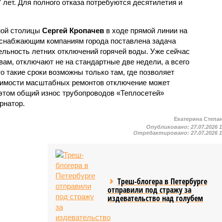
7 лет. Для полного отказа потребуются десятилетия и
ной столицы
Сергей Кропачев
в ходе прямой линии на
оснабжающим компаниям города поставлена задача
льность летних отключений горячей воды. Уже сейчас
овам, отключают не на стандартные две недели, а всего
то такие сроки возможны только там, где позволяет
одимости масштабных ремонтов отключение может
этом общий износ трубопроводов «Теплосетей»
рнатор.
Екатерина Степа
Опубликовано:
27.07.2026 
Отредактировано:
27.07.2026 
Треш-блогера в Петербурге
отправили под стражу за
издевательство над голубем