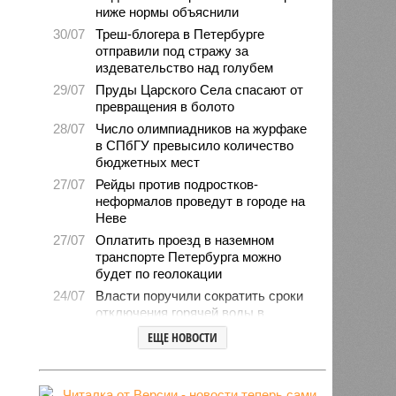
ниже нормы объяснили
30/07
Треш-блогера в Петербурге
отправили под стражу за
издевательство над голубем
29/07
Пруды Царского Села спасают от
превращения в болото
28/07
Число олимпиадников на журфаке
в СПбГУ превысило количество
бюджетных мест
27/07
Рейды против подростков-
неформалов проведут в городе на
Неве
27/07
Оплатить проезд в наземном
транспорте Петербурга можно
будет по геолокации
24/07
Власти поручили сократить сроки
отключения горячей воды в
Петербурге
ЕЩЕ НОВОСТИ
24/07
День ВМФ в Петербурге отметят
без главного военно-морского
парада и салюта