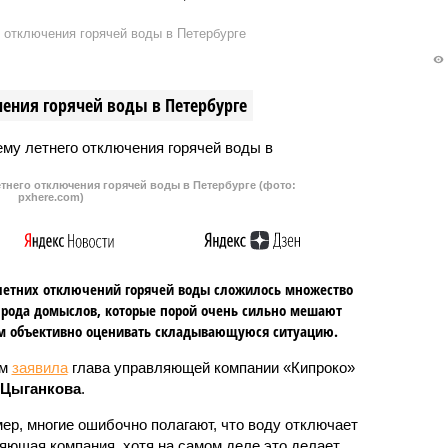
планируется снести
Санкт-Петербурга взыскал с
 отключения горячей воды в Петербурге
ющие объекты, а потом
коррекционной школы №4
те возвести новые.
компенсацию морального вреда 
размере 50000 рублей в пользу
ения горячей воды в Петербурге
семьи мальчика, которого
оскорбляли учительницы.
тнего отключения горячей воды в Петербурге (фото:
pxhere.com)
летних отключений горячей воды сложилось множество
 рода домыслов, которые порой очень сильно мешают
м объективно оценивать складывающуюся ситуацию.
ом
заявила
глава управляющей компании «Кипроко»
 Цыганкова
.
ер, многие ошибочно полагают, что воду отключает
яющая компания, хотя на самом деле это делает