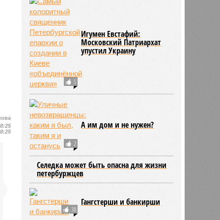
Игумен Евстафий:
Московский Патриархат
упустил Украину
5
нова
А им дом и не нужен?
18:25
18:25
2
Селедка может быть опасна для жизни
петербуржцев
Гангстерши и банкирши
38