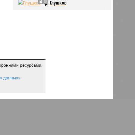
10
Глушков
торонними ресурсами.
ых данных»
.