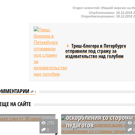
Отдел новостей «Нашей версии на Н
Опубликовано:
18.12.2018 
Отредактировано:
18.12.2018 
Треш-блогера в Петербурге
отправили под стражу за
издевательство над голубем
ОММЕНТАРИИ
0
Семья учащегося
коррекционной школы
бурге снесут 30
ЕЩЕ НА САЙТЕ
получит компенсацию з
оскорбления со стороны
т о реконструкции
2793
педагогов
ных еще в советское
0
тербургских школ.
Василеостровский районный су