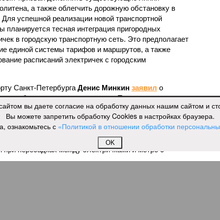
олитена, а также облегчить дорожную обстановку в
. Для успешной реализации новой транспортной
ы планируется тесная интеграция пригородных
ичек в городскую транспортную сеть. Это предполагает
ие единой системы тарифов и маршрутов, а также
ование расписаний электричек с городским
орту Санкт-Петербурга
Денис Минкин
заявил
о
в для будущего наземного метро. По его словам, шаги
сайтом вы даете согласие на обработку данных нашим сайтом и с
аются, начиная с запуска тактового движения
Вы можете запретить обработку Cookies в настройках браузера.
ду такое движение было организовано на пяти
а, ознакомьтесь с
«Политикой в отношении обработки персональн
а открыли новое направление от Балтийского вокзала до
 станет введение единого билета, который позволит
OK
 при пересадках между электричками и метро с
ие Северной столицы в ноябре прошлого года
ивающий фиксированный тариф на железнодорожные
г рассматривается как фундамент для создания сети
го метро. Предполагается, что единый тариф,
ублей за поездку, обеспечит возможность перевозить