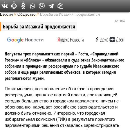
0
0
0
Версия на Неве
Версия
//
Общество
//
Борьба за Исаакий продолжается
1867
Борьба за Исаакий продолжается
Депутаты трех парламентских партий – Роста, «Справедливой
России» и «Яблока» - обжаловали в суде отказ Законодательного
собрания в проведении референдума по судьбе Исаакиевского
собора и еще ряда религиозных объектов, в которых сегодня
располагаются музеи.
По их мнению, постановление об отказе в проведении
референдума, принятое партией власти, составляющей
сегодня большинство в городском парламенте, ничем не
обоснованно, нарушает российское законодательство и
должно быть отменено. Интересно, что городская
избирательная комиссия (ГИК) в результате принятого
парламентариями решения отказалась зарегистрировать