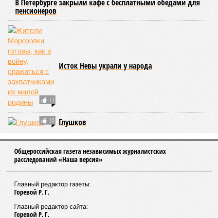
Депутаты хотят избавить горожан и туристов
от навязчивых уличных аниматоров
1
В Петербурге закрыли кафе с бесплатными обедами для
пенсионеров
Исток Невы украли у народа
13
10
Глушков
Общероссийская газета независимых журналистских