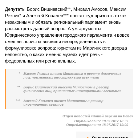
Депутаты Борис Вишневский**, Михаил Амосов, Максим
Резник* и Алексей Ковалев*** просят суд признать отказ
незаконным и обязать региональный парламент вновь
рассмотреть данный вопрос. А уж аргументы
Юридического управления городского парламента и вовсе
смешны: юристы выявили неопределенность в
формулировке вопроса: юристам из Мариинского дворца
непонятно, о каких именно музеях идет речь -
федеральных или региональных.
*
Максим Резник внесен Минюстом в реестр физических
лиц, признанных иностранными агентами
**
Борис Вишневский внесена Минюстом в реестр
физических лиц, признанных иностранными агентами
***
Алексей Ковалев внесен Минюстом в реестр
иностранных агентов
Отдел новостей «Нашей версии на Неве»
Опубликовано:
18.07.2017 18:59
Отредактировано:
18.07.2017 19:00