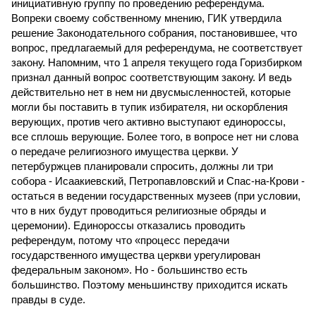
инициативную группу по проведению референдума.
Вопреки своему собственному мнению, ГИК утвердила
решение Законодательного собрания, постановившее, что
вопрос, предлагаемый для референдума, не соответствует
закону. Напомним, что 1 апреля текущего года Горизбирком
признал данный вопрос соответствующим закону. И ведь
действительно нет в нем ни двусмысленностей, которые
могли бы поставить в тупик избирателя, ни оскорбления
верующих, против чего активно выступают единороссы,
все сплошь верующие. Более того, в вопросе нет ни слова
о передаче религиозного имущества церкви. У
петербуржцев планировали спросить, должны ли три
собора - Исаакиевский, Петропавловский и Спас-на-Крови -
остаться в ведении государственных музеев (при условии,
что в них будут проводиться религиозные обряды и
церемонии). Единороссы отказались проводить
референдум, потому что «процесс передачи
государственного имущества церкви урегулирован
федеральным законом». Но - большинство есть
большинство. Поэтому меньшинству приходится искать
правды в суде.