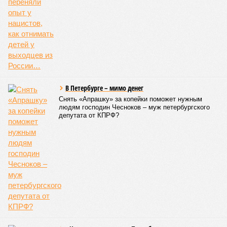
СЛУЧАЙНЫЕ СТАТЬИ
Малолетние узники неметчины?
Германские органы опеки переняли опыт у
нацистов, как отнимать детей у выходцев из
России…
В Петербурге – мимо денег
Снять «Апрашку» за копейки поможет нужным
людям господин Чесноков – муж петербургского
депутата от КПРФ?