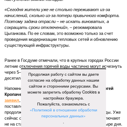
«Сегодня жители уже не столько переживают из-за
начислений, сколько из-за потери привычного комфорта.
Поэтому задача отрасли – не искать виноватых, а
сокращать сроки отключений»,
– резюмировала
Цыганкова. По ее словам, это возможно только за счет
проведения модернизации тепловых сетей и обновлению
существующей инфраструктуры.
Ранее в Госдуме отмечали, что в крупных городах России
летние отключения горячей воды частично могут исчезнуть
через 5–7 лет. Для полного отказа потребуются
Продолжая работу с сайтом вы даете
десятилетия и замена 70–80% изношенных труб.
согласие на обработку данных нашим
сайтом и сторонними ресурсами. Вы
Напомним, вице-губернатор Северной столицы
Сергей
можете запретить обработку Cookies в
Кропачев
в ходе прямой линии на прошлой неделе
настройках браузера.
заявил
, что теплоснабжающим компаниям города
Пожалуйста, ознакомьтесь с
поставлена задача максимально сократить
«Политикой в отношении обработки
продолжительность летних отключений горячей воды. Уже
персональных данных»
сейчас около пяти тысяч домой, по его словам, отключают
.
не на стандартные две недели, а всего на один-четыре дня.