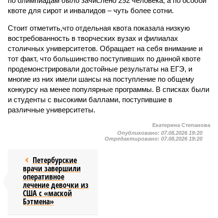
по олимпиадам было зачислено 292 человека, а по особой
квоте для сирот и инвалидов – чуть более сотни.
Стоит отметить,что отдельная квота показала низкую
востребованность в творческих вузах и филиалах
столичных университетов. Обращает на себя внимание и
тот факт, что большинство поступивших по данной квоте
продемонстрировали достойные результаты на ЕГЭ, и
многие из них имели шансы на поступление по общему
конкурсу на менее популярные программы. В списках были
и студенты с высокими баллами, поступившие в
различные университеты.
Екатерина Степанова
Опубликовано:
07.08.2026 19:20
Отредактировано:
07.08.2026 19:20
Петербурские
врачи завершили
оперативное
лечение девочки из
США с «маской
Бэтмена»