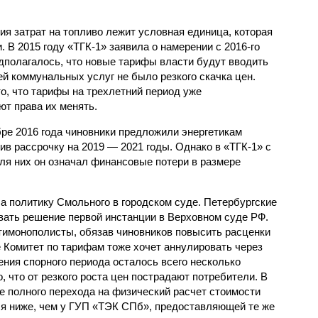
ия затрат на топливо лежит условная единица, которая
. В 2015 году «ТГК-1» заявила о намерении с 2016-го
едполагалось, что новые тарифы власти будут вводить
й коммунальных услуг не было резкого скачка цен.
о, что тарифы на трехлетний период уже
ют права их менять.
е 2016 года чиновники предложили энергетикам
в рассрочку на 2019 — 2021 годы. Однако в «ТГК-1» с
ля них он означал финансовые потери в размере
а политику Смольного в городском суде. Петербургские
вать решение первой инстанции в Верховном суде РФ.
тимонополисты, обязав чиновников повысить расценки
е Комитет по тарифам тоже хочет аннулировать через
чения спорного периода осталось всего несколько
, что от резкого роста цен пострадают потребители. В
е полного перехода на физический расчет стоимости
я ниже, чем у ГУП «ТЭК СПб», предоставляющей те же