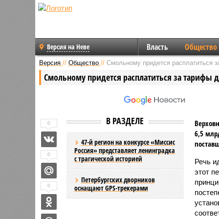
Власть
Общество
Версия на Неве
Версия
//
Общество
//
Смольному придется расплатиться з
Смольному придется расплатиться за тарифы д
В РАЗДЕЛЕ
Верховн
0
6,5 млр
47-й регион на конкурсе «Миссис
поставщ
Россия» представляет ленинградка
0
с трагической историей
Речь ид
этот п
Петербургских дворников
принци
0
оснащают GPS-трекерами
постеп
устано
соотве