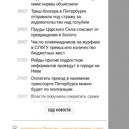
ниже нормы объяснили
30/07
Треш-блогера в Петербурге
отправили под стражу за
издевательство над голубем
29/07
Пруды Царского Села спасают от
превращения в болото
28/07
Число олимпиадников на журфаке
в СПбГУ превысило количество
бюджетных мест
27/07
Рейды против подростков-
неформалов проведут в городе на
Неве
27/07
Оплатить проезд в наземном
транспорте Петербурга можно
будет по геолокации
24/07
Власти поручили сократить сроки
отключения горячей воды в
Петербурге
ЕЩЕ НОВОСТИ
24/07
День ВМФ в Петербурге отметят
без главного военно-морского
парада и салюта