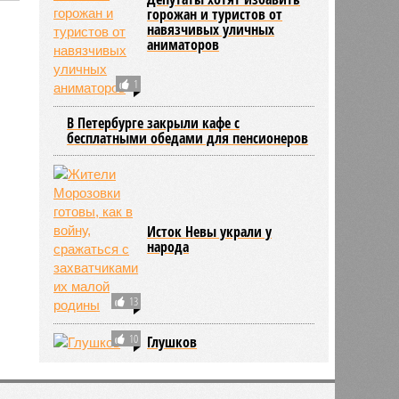
горожан и туристов от
навязчивых уличных
аниматоров
2037
1
В Петербурге закрыли кафе с
бесплатными обедами для пенсионеров
Исток Невы украли у
народа
13
10
Глушков