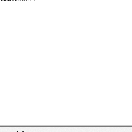
ию наземного метро
много метро
к созданию наземного метро (фото: Telegram-канал
Петербурга Александра Беглова)
е Санкт-Петербурга включает в себя несколько ключевых
ений в сфере транспорта, среди которых особое место
т создание системы наземного метро.
роект призван дополнить существующие линии
олитена, а также облегчить дорожную обстановку в
. Для успешной реализации новой транспортной
ы планируется тесная интеграция пригородных