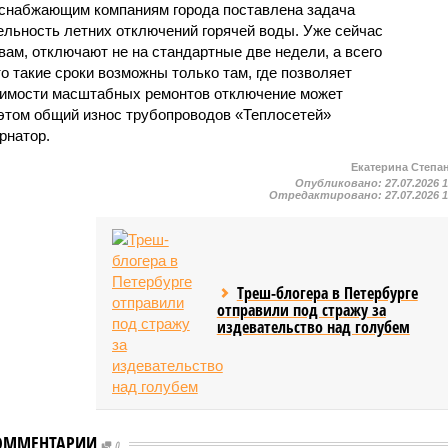
оснабжающим компаниям города поставлена задача
льность летних отключений горячей воды. Уже сейчас
овам, отключают не на стандартные две недели, а всего
то такие сроки возможны только там, где позволяет
одимости масштабных ремонтов отключение может
этом общий износ трубопроводов «Теплосетей»
рнатор.
Екатерина Степа
Опубликовано:
27.07.2026 
Отредактировано:
27.07.2026 
Треш-блогера в Петербурге
отправили под стражу за
издевательство над голубем
ОММЕНТАРИИ
0