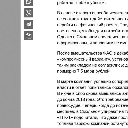
работает себе в убыток.
В основе старого способа исчислен
не соответствует действительности
перейти на физический расчет. Пр
постепенно, чтобы для потребителе
Однако в Смольном сослались на т
сформированы, и чиновники не име
После вмешательства ФАС в декабр
«компромиссный вариант», установи
таким раскладом не согласились: д
примерно 7,5 млрд рублей.
В марте компания успешно оспорил
власти в ответ попытались обжало
В июне в спор снова вмешались ан
до конца 2018 года. Это требовани
правосудие. Теперь, когда до исте
месяцев, в Смольном упирают на то
«ТГК-1» подсчитали, что даже посл
топлива тарифы компании останутс