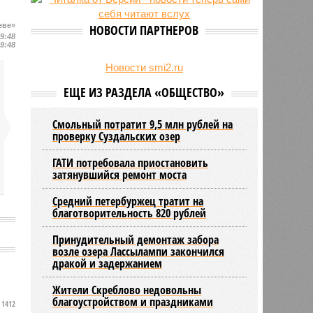
23/07
Новую категорию водительских
прав предложили ввести в
еве»
НОВОСТИ ПАРТНЕРОВ
Петербурге
09:48
09:48
22/07
Ленинградская область вошла в
число опасных регионов по
Новости smi2.ru
клещевому энцефалиту
ЕЩЕ ИЗ РАЗДЕЛА «ОБЩЕСТВО»
Смольный потратит 9,5 млн рублей на
проверку Суздальских озер
ГАТИ потребовала приостановить
затянувшийся ремонт моста
Средний петербуржец тратит на
благотворительность 820 рублей
Принудительный демонтаж забора
возле озера Лассылампи закончился
дракой и задержанием
Жители Скреблово недовольны
благоустройством и праздниками
1412