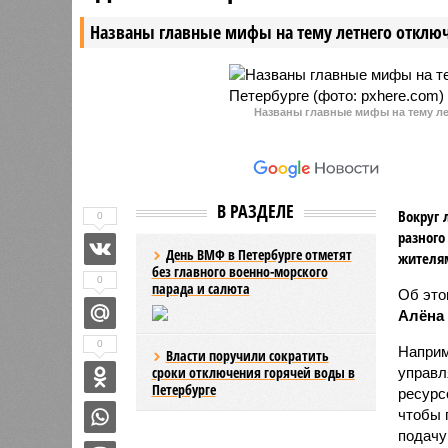
Названы главные мифы на тему летнего отключ
Названы главные мифы на тему ле
В РАЗДЕЛЕ
Вокруг 
0
разного
День ВМФ в Петербурге отметят
жителя
без главного военно-морского
0
парада и салюта
Об эт
Алёна
0
Наприм
Власти поручили сократить
сроки отключения горячей воды в
управл
Петербурге
ресурс
чтобы 
подачу