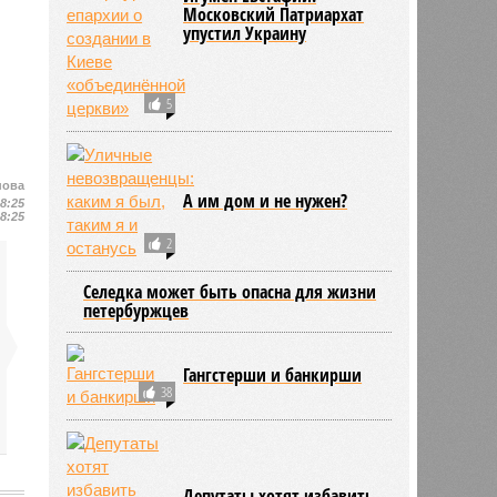
Московский Патриархат
упустил Украину
5
нова
А им дом и не нужен?
18:25
18:25
2
Селедка может быть опасна для жизни
петербуржцев
Гангстерши и банкирши
38
Депутаты хотят избавить