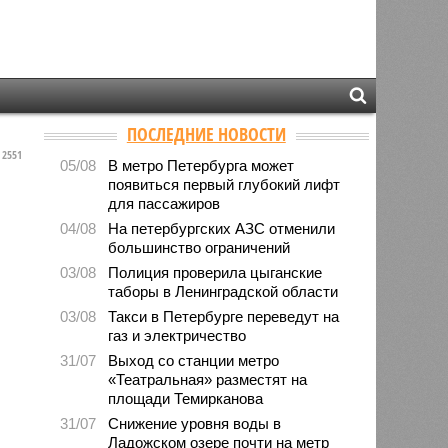
ПОСЛЕДНИЕ НОВОСТИ
2551
05/08
В метро Петербурга может
появиться первый глубокий лифт
для пассажиров
04/08
На петербургских АЗС отменили
большинство ограничений
03/08
Полиция проверила цыганские
таборы в Ленинградской области
03/08
Такси в Петербурге переведут на
газ и электричество
31/07
Выход со станции метро
«Театральная» разместят на
площади Темирканова
31/07
Снижение уровня воды в
Ладожском озере почти на метр