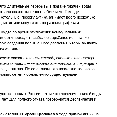
 что длительные перерывы в подаче горячей воды
нтрализованным теплоснабжением. Там, где
котельные, профилактика занимает всего несколько
дних домов могут жить по разным графикам.
 будто во время отключений коммунальщики
ом сети проходят наиболее серьёзное испытание:
вом создания повышенного давления, чтобы выявить
их холодов.
ереживают из-за начислений, сколько из-за потери
дача отрасли – не искать виноватых, а сокращать
а Цыганкова. По ее словам, это возможно только за
пловых сетей и обновлению существующей
рупных городах России летние отключения горячей воды
7 лет. Для полного отказа потребуются десятилетия и
ной столицы
Сергей Кропачев
в ходе прямой линии на