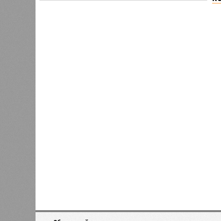
Версия
//
Власть
//
В Северной столице готовятся к создан
Не только подземка
В Северной столице готовятся к созданию назе
В Северной столице готовятся 
губернатора 
В РАЗДЕЛЕ
Развити
0
направл
Из Петербурга в Калининград
занимае
планируют запустить морской
0
пассажирский лайнер
Этот п
метроп
городе
0
Власти не намерены возвращать
систем