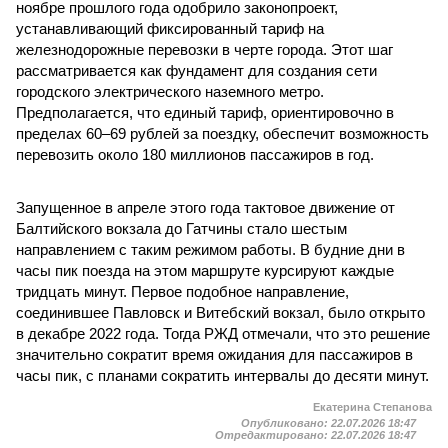
ноябре прошлого года одобрило законопроект,
устанавливающий фиксированный тариф на
железнодорожные перевозки в черте города. Этот шаг
рассматривается как фундамент для создания сети
городского электрического наземного метро.
Предполагается, что единый тариф, ориентировочно в
пределах 60–69 рублей за поездку, обеспечит возможность
перевозить около 180 миллионов пассажиров в год.
Запущенное в апреле этого года тактовое движение от
Балтийского вокзала до Гатчины стало шестым
направлением с таким режимом работы. В будние дни в
часы пик поезда на этом маршруте курсируют каждые
тридцать минут. Первое подобное направление,
соединившее Павловск и Витебский вокзал, было открыто
в декабре 2022 года. Тогда РЖД отмечали, что это решение
значительно сократит время ожидания для пассажиров в
часы пик, с планами сократить интервалы до десяти минут.
Екатерина Степанова
Опубликовано:
22.07.2026 18:47
Отредактировано:
22.07.2026 18:47