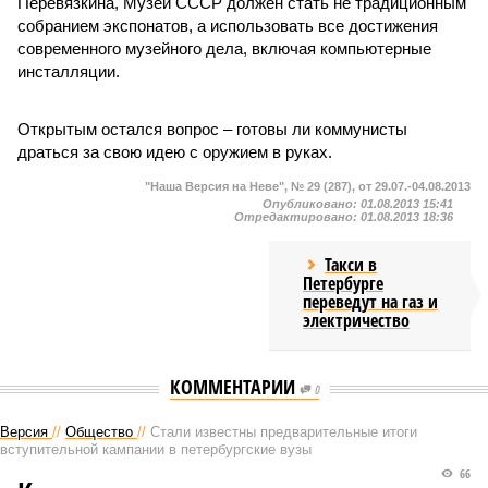
Перевязкина, Музей СССР должен стать не традиционным
собранием экспонатов, а использовать все достижения
современного музейного дела, включая компьютерные
инсталляции.
Открытым остался вопрос – готовы ли коммунисты
драться за свою идею с оружием в руках.
"Наша Версия на Неве", № 29 (287), от 29.07.-04.08.2013
Опубликовано:
01.08.2013 15:41
Отредактировано:
01.08.2013 18:36
Такси в
Петербурге
переведут на газ и
электричество
КОММЕНТАРИИ
0
Версия
//
Общество
//
Стали известны предварительные итоги
вступительной кампании в петербургские вузы
66