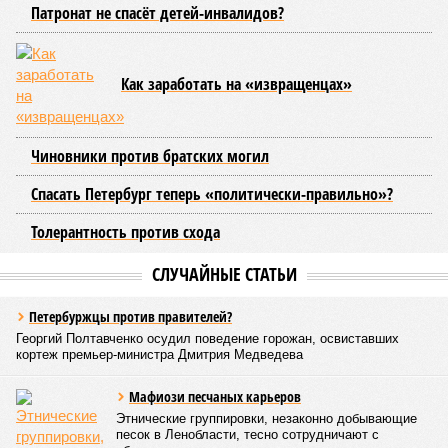
ресурсоснабжающая организация. Задача УК состоит в
том, чтобы подготовить внутридомовые системы и
возобновить подачу воды после завершения ремонтов.
Эксперт также обратила внимание, что длительные
перерывы в подаче горячей воды характерны только для
домов с централизованным теплоснабжением. Там, где
установлены собственные газовые котельные,
профилактика занимает всего несколько дней. Именно
поэтому жители соседних домов могут жить по разным
графикам.
Ещё один распространённый миф – будто во время
отключений коммунальщики бездействуют. На деле именно
летом сети проходят наиболее серьёзное испытание:
трубопроводы проверяют посредством создания
повышенного давления, чтобы выявить слабые места до
наступления зимних холодов.
«Сегодня жители уже не столько переживают из-за
начислений, сколько из-за потери привычного комфорта.
Поэтому задача отрасли – не искать виноватых, а
сокращать сроки отключений»,
– резюмировала