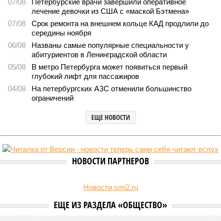
1610
Домыслы и реальность
Названы главные мифы на тему летнего отключения
горячей воды в Петербурге
Названы главные мифы на тему летнего отключения горячей воды в
Петербурге (фото: pxhere.com)
Вокруг летних отключений горячей воды сложилось множество
разного рода домыслов, которые порой очень сильно мешают
жителям объективно оценивать складывающуюся ситуацию.
Об этом
заявила
глава управляющей компании «Кипроко»
Алёна Цыганкова
.
Например, многие ошибочно полагают, что воду отключает
управляющая компания, хотя на самом деле это делает