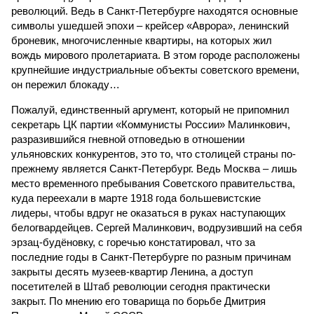
революций. Ведь в Санкт-Петербурге находятся основные
символы ушедшей эпохи – крейсер «Аврора», ленинский
броневик, многочисленные квартиры, на которых жил
вождь мирового пролетариата. В этом городе расположены
крупнейшие индустриальные объекты советского времени,
он пережил блокаду…
Пожалуй, единственный аргумент, который не припомнил
секретарь ЦК партии «Коммунисты России» Малинкович,
разразившийся гневной отповедью в отношении
ульяновских конкурентов, это то, что столицей страны по-
прежнему является Санкт-Петербург. Ведь Москва – лишь
место временного пребывания Советского правительства,
куда переехали в марте 1918 года большевистские
лидеры, чтобы вдруг не оказаться в руках наступающих
белогвардейцев. Сергей Малинкович, водрузивший на себя
эрзац-будёновку, с горечью констатировал, что за
последние годы в Санкт-Петербурге по разным причинам
закрыты десять музеев-квартир Ленина, а доступ
посетителей в Штаб революции сегодня практически
закрыт. По мнению его товарища по борьбе Дмитрия