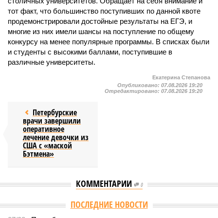
столичных университетов. Обращает на себя внимание и
тот факт, что большинство поступивших по данной квоте
продемонстрировали достойные результаты на ЕГЭ, и
многие из них имели шансы на поступление по общему
конкурсу на менее популярные программы. В списках были
и студенты с высокими баллами, поступившие в
различные университеты.
Екатерина Степанова
Опубликовано:
07.08.2026 19:20
Отредактировано:
07.08.2026 19:20
Петербурские
врачи завершили
оперативное
лечение девочки из
США с «маской
Бэтмена»
КОММЕНТАРИИ
0
Версия
//
Власть
//
Названы главные мифы на тему летнего отключения
горячей воды в Петербурге