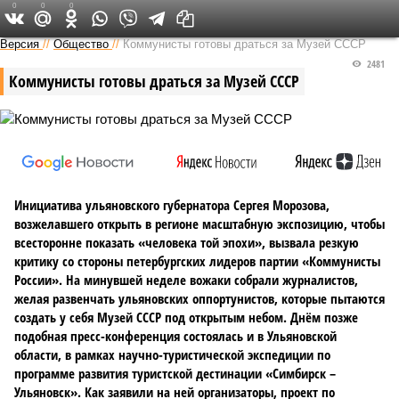
0
0
0
Версия на Неве
Версия
//
Общество
//
Коммунисты готовы драться за Музей СССР
2481
Коммунисты готовы драться за Музей СССР
Инициатива ульяновского губернатора Сергея Морозова,
возжелавшего открыть в регионе масштабную экспозицию, чтобы
всесторонне показать «человека той эпохи», вызвала резкую
критику со стороны петербургских лидеров партии «Коммунисты
России». На минувшей неделе вожаки собрали журналистов,
желая развенчать ульяновских оппортунистов, которые пытаются
создать у себя Музей СССР под открытым небом. Днём позже
подобная пресс-конференция состоялась и в Ульяновской
области, в рамках научно-туристической экспедиции по
программе развития туристской дестинации «Симбирск –
Ульяновск». Как заявили на ней организаторы, проект по